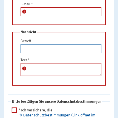
E-Mail
*
error
Nachricht
Betreff
Text
*
error
Bitte bestätigen Sie unsere Datenschutzbestimmungen
* Ich versichere, die
Datenschutzbestimmungen (Link öffnet im