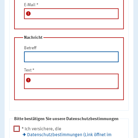
E-Mail
*
error
Nachricht
Betreff
Text
*
error
Bitte bestätigen Sie unsere Datenschutzbestimmungen
* Ich versichere, die
Datenschutzbestimmungen (Link öffnet im