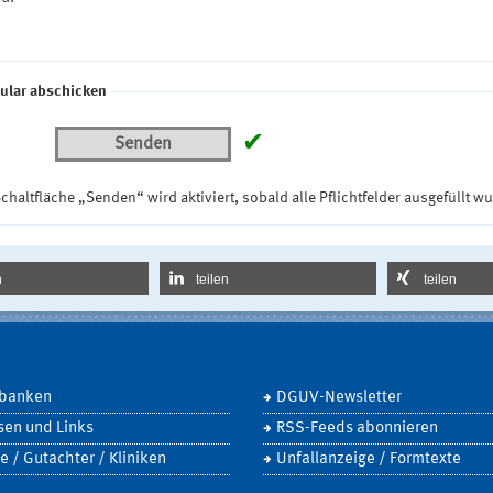
ular abschicken
✔
Senden
chaltfläche „Senden“ wird aktiviert, sobald alle Pflichtfelder ausgefüllt w
n
teilen
teilen
banken
DGUV-Newsletter
sen und Links
RSS-Feeds abonnieren
e / Gutachter / Kliniken
Unfallanzeige / Formtexte