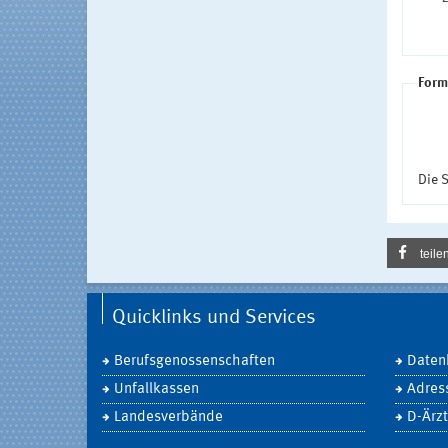
Form
Die S
teile
Quicklinks und Services
Berufsgenossenschaften
Daten
Unfallkassen
Adres
Landesverbände
D-Ärzt