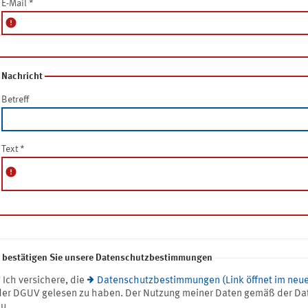
E-Mail
*
error
Nachricht
Betreff
Text
*
error
e bestätigen Sie unsere Datenschutzbestimmungen
* Ich versichere, die
Datenschutzbestimmungen (Link öffnet im neue
der DGUV gelesen zu haben. Der Nutzung meiner Daten gemäß der Da
zu.