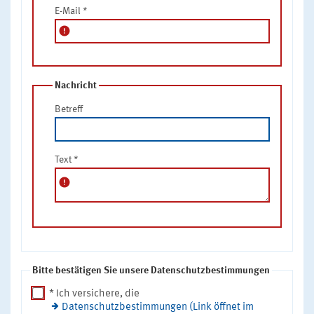
E-Mail
*
error
Nachricht
Betreff
Text
*
error
Bitte bestätigen Sie unsere Datenschutzbestimmungen
* Ich versichere, die
Datenschutzbestimmungen (Link öffnet im