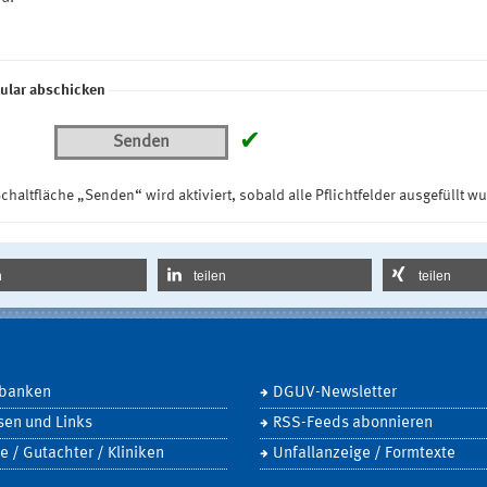
ular abschicken
✔
Senden
chaltfläche „Senden“ wird aktiviert, sobald alle Pflichtfelder ausgefüllt w
n
teilen
teilen
banken
DGUV-Newsletter
sen und Links
RSS-Feeds abonnieren
e / Gutachter / Kliniken
Unfallanzeige / Formtexte