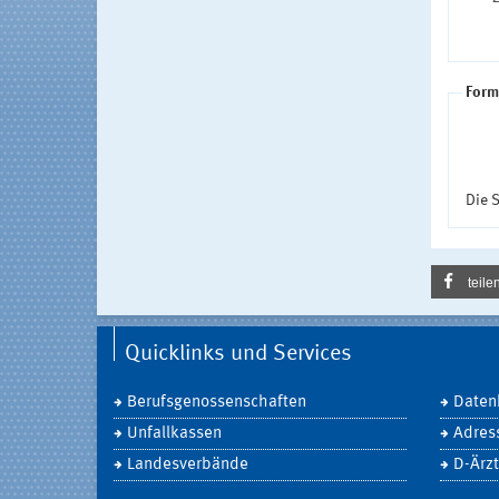
Form
Die S
teile
Quicklinks und Services
Berufsgenossenschaften
Daten
Unfallkassen
Adres
Landesverbände
D-Ärzt