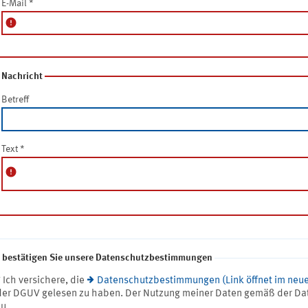
E-Mail
*
error
Nachricht
Betreff
Text
*
error
e bestätigen Sie unsere Datenschutzbestimmungen
* Ich versichere, die
Datenschutzbestimmungen (Link öffnet im neue
der DGUV gelesen zu haben. Der Nutzung meiner Daten gemäß der Da
zu.