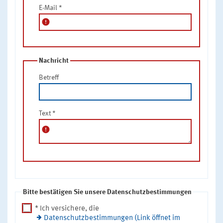
E-Mail
*
error
Nachricht
Betreff
Text
*
error
Bitte bestätigen Sie unsere Datenschutzbestimmungen
* Ich versichere, die
Datenschutzbestimmungen (Link öffnet im