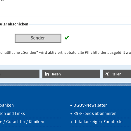
ular abschicken
✔
Senden
chaltfläche „Senden“ wird aktiviert, sobald alle Pflichtfelder ausgefüllt w
n
teilen
teilen
banken
DGUV-Newsletter
sen und Links
RSS-Feeds abonnieren
e / Gutachter / Kliniken
Unfallanzeige / Formtexte