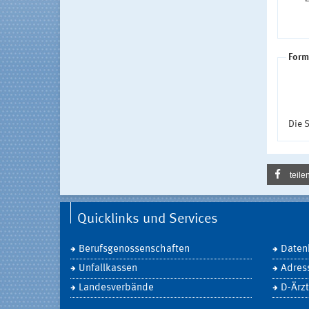
Form
Die S
teile
Quicklinks und Services
Berufsgenossenschaften
Daten
Unfallkassen
Adres
Landesverbände
D-Ärzt