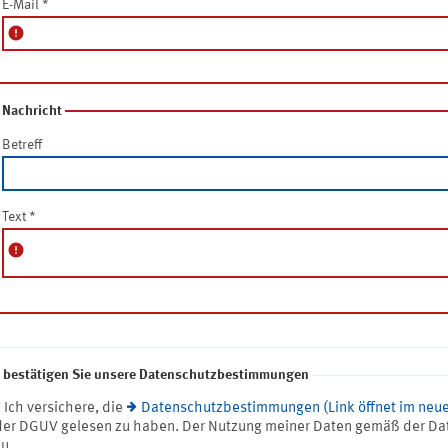
E-Mail
*
error
Nachricht
Betreff
Text
*
error
e bestätigen Sie unsere Datenschutzbestimmungen
* Ich versichere, die
Datenschutzbestimmungen (Link öffnet im neue
der DGUV gelesen zu haben. Der Nutzung meiner Daten gemäß der Da
zu.