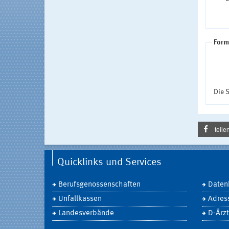
Form
Die S
teile
Quicklinks und Services
Berufsgenossenschaften
Daten
Unfallkassen
Adres
Landesverbände
D-Ärzt