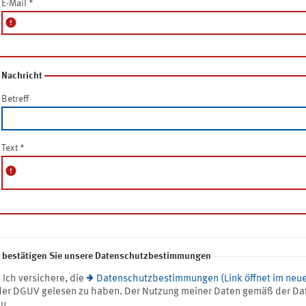
E-Mail
*
error
Nachricht
Betreff
Text
*
error
e bestätigen Sie unsere Datenschutzbestimmungen
* Ich versichere, die
Datenschutzbestimmungen (Link öffnet im neue
der DGUV gelesen zu haben. Der Nutzung meiner Daten gemäß der Da
zu.