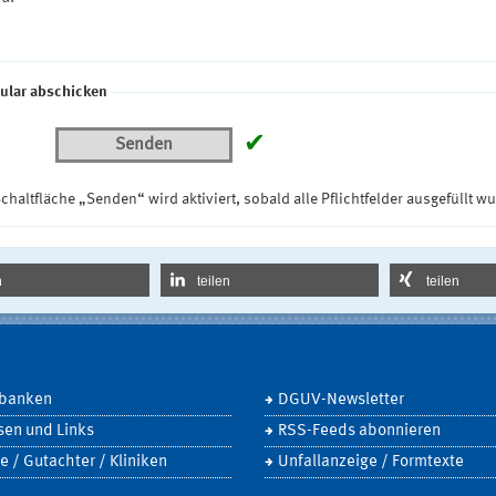
ular abschicken
✔
Senden
chaltfläche „Senden“ wird aktiviert, sobald alle Pflichtfelder ausgefüllt w
n
teilen
teilen
banken
DGUV-Newsletter
sen und Links
RSS-Feeds abonnieren
e / Gutachter / Kliniken
Unfallanzeige / Formtexte