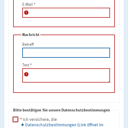
E-Mail
*
error
Nachricht
Betreff
Text
*
error
Bitte bestätigen Sie unsere Datenschutzbestimmungen
* Ich versichere, die
Datenschutzbestimmungen (Link öffnet im