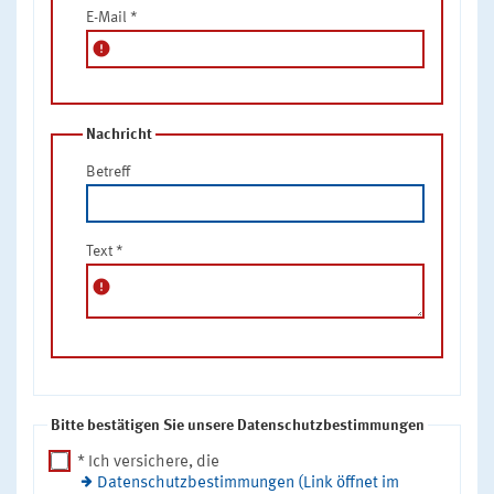
E-Mail
*
error
Nachricht
Betreff
Text
*
error
Bitte bestätigen Sie unsere Datenschutzbestimmungen
* Ich versichere, die
Datenschutzbestimmungen (Link öffnet im