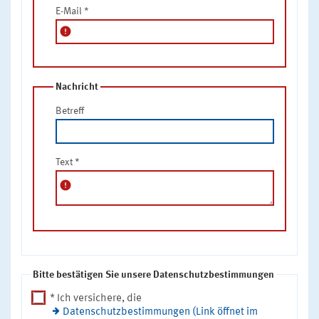
E-Mail
*
error
Nachricht
Betreff
Text
*
error
Bitte bestätigen Sie unsere Datenschutzbestimmungen
* Ich versichere, die
Datenschutzbestimmungen (Link öffnet im