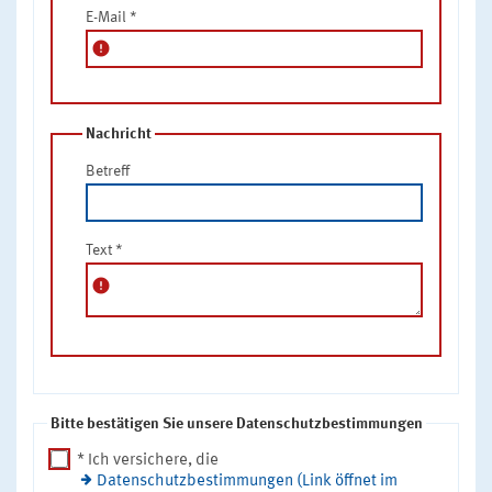
E-Mail
*
error
Nachricht
Betreff
Text
*
error
Bitte bestätigen Sie unsere Datenschutzbestimmungen
* Ich versichere, die
Datenschutzbestimmungen (Link öffnet im