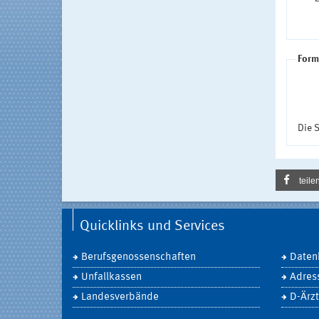
Form
Die S
teile
Quicklinks und Services
Berufsgenossenschaften
Daten
Unfallkassen
Adres
Landesverbände
D-Ärzt