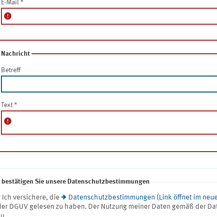
E-Mail
*
error
Nachricht
Betreff
Text
*
error
e bestätigen Sie unsere Datenschutzbestimmungen
* Ich versichere, die
Datenschutzbestimmungen (Link öffnet im neue
der DGUV gelesen zu haben. Der Nutzung meiner Daten gemäß der Da
zu.