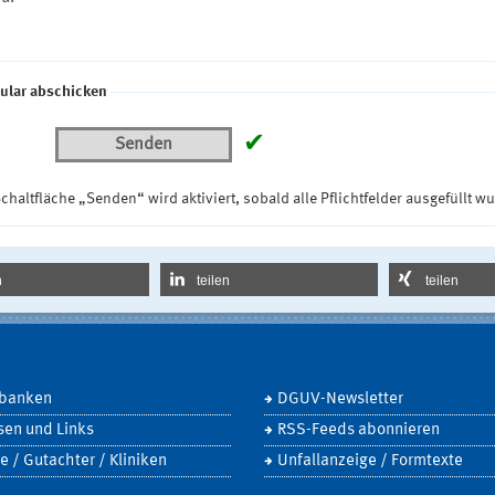
ular abschicken
✔
Senden
chaltfläche „Senden“ wird aktiviert, sobald alle Pflichtfelder ausgefüllt w
n
teilen
teilen
banken
DGUV-Newsletter
sen und Links
RSS-Feeds abonnieren
e / Gutachter / Kliniken
Unfallanzeige / Formtexte