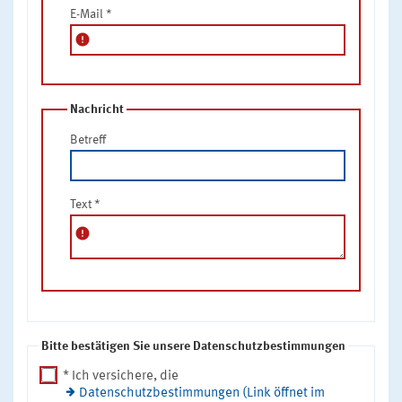
E-Mail
*
error
Nachricht
Betreff
Text
*
error
Bitte bestätigen Sie unsere Datenschutzbestimmungen
* Ich versichere, die
Datenschutzbestimmungen (Link öffnet im