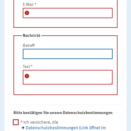
E-Mail
*
error
Nachricht
Betreff
Text
*
error
Bitte bestätigen Sie unsere Datenschutzbestimmungen
* Ich versichere, die
Datenschutzbestimmungen (Link öffnet im