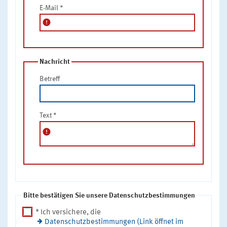
E-Mail
*
error
Nachricht
Betreff
Text
*
error
Bitte bestätigen Sie unsere Datenschutzbestimmungen
* Ich versichere, die
Datenschutzbestimmungen (Link öffnet im