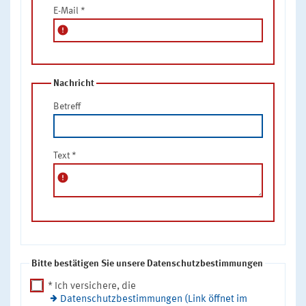
E-Mail
*
error
Nachricht
Betreff
Text
*
error
Bitte bestätigen Sie unsere Datenschutzbestimmungen
* Ich versichere, die
Datenschutzbestimmungen (Link öffnet im