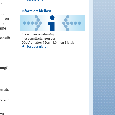
n.
Informiert bleiben
, um
riffen
ngriff
eine
Sie wollen regelmäßig
deshalb
Pressemitteilungen der
DGUV erhalten? Dann können Sie sie
hier abonnieren
.
gung?
en ab.
törung
 zu