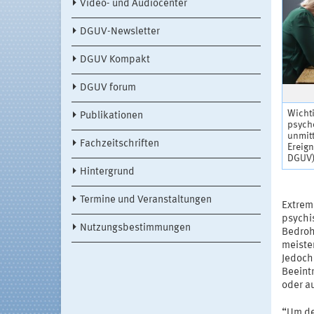
Video- und Audiocenter
DGUV-Newsletter
DGUV Kompakt
DGUV forum
Wichti
Publikationen
psych
unmit
Fachzeitschriften
Ereign
DGUV
Hintergrund
Termine und Veranstaltungen
Extrem
psychi
Nutzungsbestimmungen
Bedroh
meiste
Jedoch
Beeint
oder a
“Um de