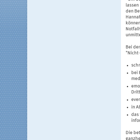
lassen 
den Be
Hannah
können
Notfal
unmitt
Bei de
"Nicht
schn
bei 
medi
emot
Drit
even
in A
das 
info
Die bet
ganzhe