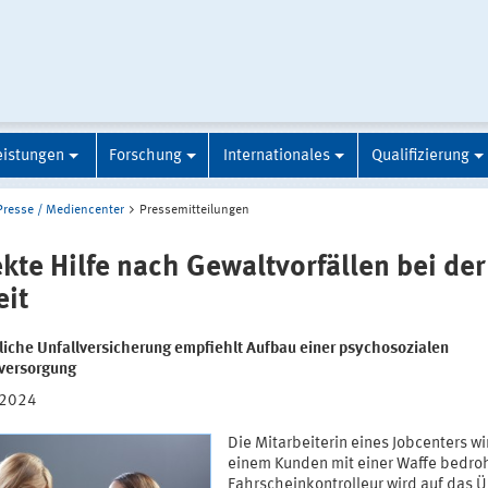
eistungen
Forschung
Internationales
Qualifizierung
Presse / Mediencenter
Pressemitteilungen
ekte Hilfe nach Gewaltvorfällen bei der
eit
liche Unfallversicherung empfiehlt Aufbau einer psychosozialen
lversorgung
.2024
Die Mitarbeiterin eines Jobcenters wi
einem Kunden mit einer Waffe bedroh
Fahrscheinkontrolleur wird auf das 