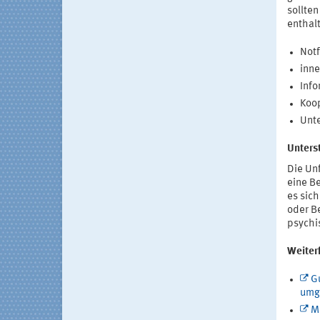
sollte
enthalt
Notf
inne
Info
Koop
Unte
Unters
Die Un
eine B
es sic
oder Be
psychi
Weiter
Gu
umg
M