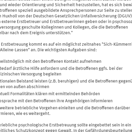
und wieder Orientierung und Sicherheit herzustellen, hat es sich bew
troffenen speziell ausgebildete Ansprechpersonen zur Seite zu stellen
 Huxholl von der Deutschen Gesetzlichen Unfallversicherung (DGUV):
 externe Erstbetreuer und Erstbetreuerinnen geben oder in psychosoz
lversorgung geschulte Kolleginnen und Kollegen, die die Betroffenen
elbar nach dem Ereignis unterstützen."
r Erstbetreuung kommt es auf ein möglichst zeitnahes "Sich-Kümmern
-Alleine-Lassen" an. Die wichtigsten Aufgaben sind:
ellstmöglich mit den Betroffenen Kontakt aufnehmen
Bedarf ärztliche Hilfe anfordern und die Betroffenen ggfs. bei der
zinischen Versorgung begleiten
ionalen Beistand leisten (z.B. beruhigen) und die Betroffenen gegen
ten von außen abschirmen
tuell Formalitäten klären mit ermittelnden Behörden
bsprache mit den Betroffenen ihre Angehörigen informieren
weitere betriebliche Vorgehen einleiten und die Betroffenen darüber
rmieren, wie es weitergeht.
riebliche psychologische Erstbetreuung sollte eingebettet sein in ein
itliches Schutzkonzept gegen Gewalt. In der Gefährdungsbeurteilun