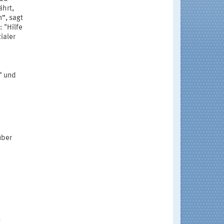
ährt,
”, sagt
 "Hilfe
ialer
" und
über
g