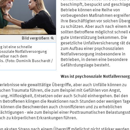
beschimpft, bespuckt und geschlage
Betriebe können eine Reihe von
vorbeugenden Maßnahmen ergreifen
ihre Beschäftigten vor solchen Überg
zu schützen. Aber auch nach einem A
sollten Betroffene möglichst schnell 
gute Unterstützung bekommen. Die
Bild vergrößern
gesetzliche Unfallversicherung rät 
g ist eine schnelle
zum Aufbau einer psychosozialen
osoziale Notfallversorgung
Notfallversorgung insbesondere in
telbar nach dem
Betrieben, in denen eine besondere
is. (Foto: Dominik Buschardt /
Gefährdungslage besteht.
)
Was ist psychosoziale Notfallversor
erlebnisse wie gewalttätige Übergriffe, aber auch Unfälle können zu
schen Traumata führen, die zum Beispiel mit Gefühlen von Angst,
ung, Hilflosigkeit, Entsetzen oder auch Schuld einhergehen. Bei den
n Betroffenen klingen die Reaktionen nach Stunden oder wenigen Tag
 können die Beschwerden auch chronifizieren und zu erheblichen
rächtigungen - wie zum Beispiel einer Posttraumatischen Belastungss
uch zu körperlichen Erkrankungen führen.
n akuten Stress nach einem Übergriff möglichst nicht stärker werden