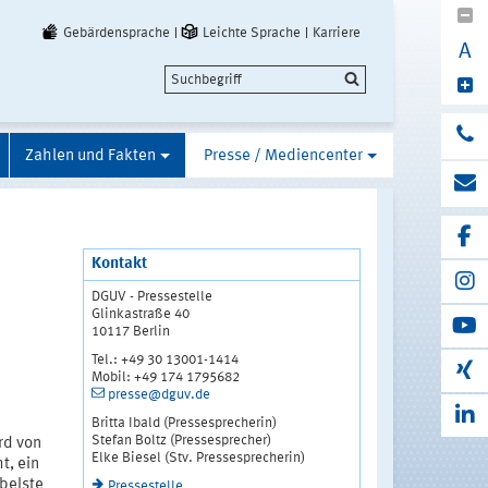
Gebärdensprache
Leichte Sprache
Karriere
A
Zahlen und Fakten
Presse / Mediencenter
Kontakt
DGUV - Pressestelle
Glinkastraße 40
10117 Berlin
Tel.: +49 30 13001-1414
Mobil: +49 174 1795682
presse@dguv.de
Britta Ibald (Pressesprecherin)
Stefan Boltz (Pressesprecher)
rd von
Elke Biesel (Stv. Pressesprecherin)
t, ein
Übelste
Pressestelle