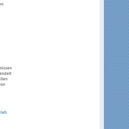
en
bnissen
andelt
llen
von
rieb