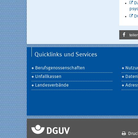
Da
psyc
D
teile
Quicklinks und Services
Berufsgenossenschaften
Nutzu
Unfallkassen
Daten
Landesverbände
Adres
Druc