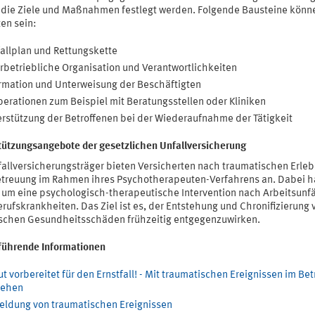
n die Ziele und Maßnahmen festlegt werden. Folgende Bausteine könn
en sein:
allplan und Rettungskette
rbetriebliche Organisation und Verantwortlichkeiten
rmation und Unterweisung der Beschäftigten
erationen zum Beispiel mit Beratungsstellen oder Kliniken
rstützung der Betroffenen bei der Wiederaufnahme der Tätigkeit
tützungsangebote der gesetzlichen Unfallversicherung
fallversicherungsträger bieten Versicherten nach traumatischen Erle
etreuung im Rahmen ihres Psychotherapeuten-Verfahrens an. Dabei h
h um eine psychologisch-therapeutische Intervention nach Arbeitsunfä
rufskrankheiten. Das Ziel ist es, der Entstehung und Chronifizierung 
schen Gesundheitsschäden frühzeitig entgegenzuwirken.
führende Informationen
t vorbereitet für den Ernstfall! - Mit traumatischen Ereignissen im Bet
ehen
eldung von traumatischen Ereignissen