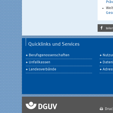
Präv
Weit
Ges
teile
Quicklinks und Services
Berufsgenossenschaften
Nutzu
Unfallkassen
Daten
Landesverbände
Adres
Druc