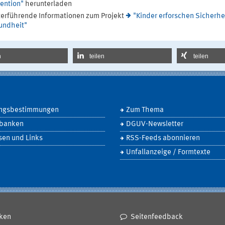
ention"
herunterladen
erführende Informationen zum Projekt
"Kinder erforschen Sicherhe
undheit"
n
teilen
teilen
ngsbestimmungen
Zum Thema
banken
DGUV-Newsletter
sen und Links
RSS-Feeds abonnieren
Unfallanzeige / Formtexte
ken
Seitenfeedback