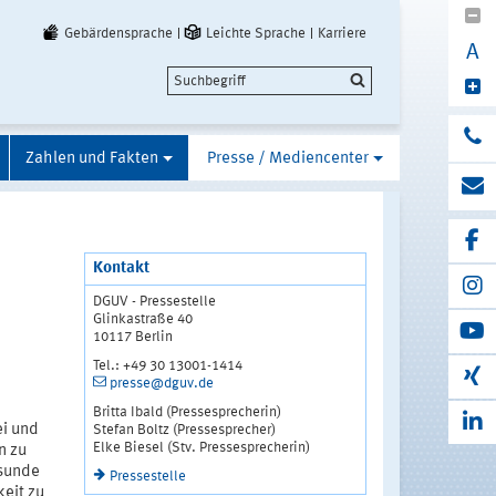
Gebärdensprache
Leichte Sprache
Karriere
A
Zahlen und Fakten
Presse / Mediencenter
Kontakt
DGUV - Pressestelle
Glinkastraße 40
10117 Berlin
Tel.: +49 30 13001-1414
presse@dguv.de
Britta Ibald (Pressesprecherin)
ei und
Stefan Boltz (Pressesprecher)
Elke Biesel (Stv. Pressesprecherin)
n zu
esunde
Pressestelle
eit zu