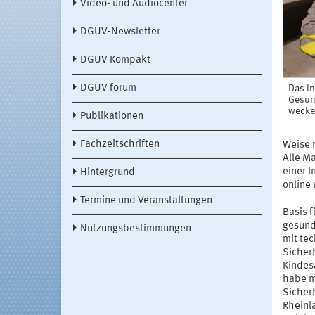
Video- und Audiocenter
DGUV-Newsletter
DGUV Kompakt
DGUV forum
Das In
Gesun
wecken
Publikationen
Fachzeitschriften
Weise 
Alle M
einer 
Hintergrund
online
Termine und Veranstaltungen
Basis f
gesunde
Nutzungsbestimmungen
mit te
Sicherh
Kindes
habe m
Sicher
Rheinl