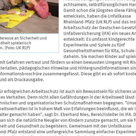
achtsamem, selbstfürsorglichem Ha
Damit schon die Jüngsten diese Fähi
entwickeln, haben die Unfallkasse
Rheinland-Pfalz (UK RLP) und das Inst
Arbeitsschutz der Deutschen Gesetz
Unfallversicherung (IFA) ein neues 
teresse an Sicherheit und
entwickelt: Es umfasst kindgerechte
dheit spielerisch
Experimente und Spiele zu fünf
. (Foto: UK RLP)
Gesundheitsthemen für Kita, Schule
daheim. Sie machen Kinder auf spiel
mit Gefahren vertraut und fördern so einen bewussten Umgang mit Ris
aterialien, pädagogischen Hinweise und Hintergrundinformationen sin
Informationsbroschüre zusammengefasst. Diese gibt es ab sofort kost
 und als Druckausgabe.
ür erfolgreichen Arbeitsschutz ist auch ein Bewusstsein für sicheres 
s Verhalten. Denn nicht allen Gefährdungen in der Arbeitswelt lässt 
chnischen und organisatorischen Schutzmaßnahmen begegnen. "Unse
eitsverhalten ist in hohem Maß von Erfahrungen beeinflusst, die wir 
alter gemacht haben", sagt Dr. Eberhard Nies, Bereichsleiter im IFA. 
an sich die natürliche Neugier von Kindern zunutze gemacht, um sie f
heit und Gesundheit zu begeistern. Gemeinsam mit der Unfallkasse
and-Pfalz entstand eine umfangreiche Sammlung einfacher Experime