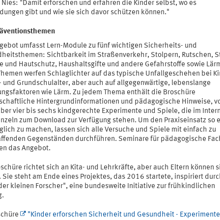
 Nies: "Damit erforschen und erfahren die Kinder selbst, wo es
dungen gibt und wie sie sich davor schützen können."
räventionsthemen
gebot umfasst Lern-Module zu fünf wichtigen Sicherheits- und
heitsthemen: Sichtbarkeit im Straßenverkehr, Stolpern, Rutschen, S
e und Hautschutz, Haushaltsgifte und andere Gefahrstoffe sowie Lär
Themen werfen Schlaglichter auf das typische Unfallgeschehen bei K
a- und Grundschulalter, aber auch auf allgegenwärtige, lebenslange
ungsfaktoren wie Lärm. Zu jedem Thema enthält die Broschüre
schaftliche Hintergrundinformationen und pädagogische Hinweise, v
ber vier bis sechs kindgerechte Experimente und Spiele, die im Inter
inzeln zum Download zur Verfügung stehen. Um den Praxiseinsatz so 
lich zu machen, lassen sich alle Versuche und Spiele mit einfach zu
ffenden Gegenständen durchführen. Seminare für pädagogische Fac
en das Angebot.
schüre richtet sich an Kita- und Lehrkräfte, aber auch Eltern können s
 Sie steht am Ende eines Projektes, das 2016 startete, inspiriert dur
er kleinen Forscher", eine bundesweite Initiative zur frühkindlichen
g.
schüre
"Kinder erforschen Sicherheit und Gesundheit - Experimente