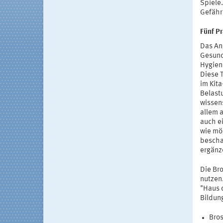
Spiele.
Gefähr
Fünf P
Das An
Gesund
Hygien
Diese 
im Kit
Belast
wissen
allem a
auch e
wie mög
bescha
ergänz
Die Bro
nutzen.
"Haus d
Bildun
Bro