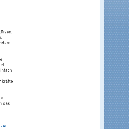
türzen,
m.
indern
or
net
einfach
hkräfte
ie
ch das
 zur