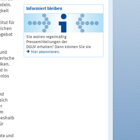
ndeln.
Informiert bleiben
gkeit
itut für
lichen
Angebot
Sie wollen regelmäßig
Pressemitteilungen der
DGUV erhalten? Dann können Sie sie
hier abonnieren
.
 und
erische
iken.
d in
enlos
und
sich
r
im
Deshalb
ür
nte und