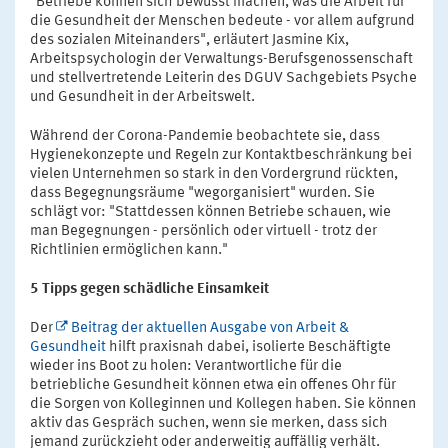
"Betriebe können sich bewusst machen, was die Arbeit für
die Gesundheit der Menschen bedeute - vor allem aufgrund
des sozialen Miteinanders", erläutert Jasmine Kix,
Arbeitspsychologin der Verwaltungs-Berufsgenossenschaft
und stellvertretende Leiterin des DGUV Sachgebiets Psyche
und Gesundheit in der Arbeitswelt.
Während der Corona-Pandemie beobachtete sie, dass
Hygienekonzepte und Regeln zur Kontaktbeschränkung bei
vielen Unternehmen so stark in den Vordergrund rückten,
dass Begegnungsräume "wegorganisiert" wurden. Sie
schlägt vor: "Stattdessen können Betriebe schauen, wie
man Begegnungen - persönlich oder virtuell - trotz der
Richtlinien ermöglichen kann."
5 Tipps gegen schädliche Einsamkeit
Der
Beitrag der aktuellen Ausgabe von Arbeit &
Gesundheit
hilft praxisnah dabei, isolierte Beschäftigte
wieder ins Boot zu holen: Verantwortliche für die
betriebliche Gesundheit können etwa ein offenes Ohr für
die Sorgen von Kolleginnen und Kollegen haben. Sie können
aktiv das Gespräch suchen, wenn sie merken, dass sich
jemand zurückzieht oder anderweitig auffällig verhält.