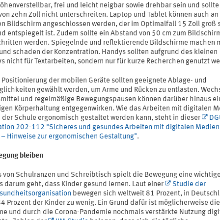
henverstellbar, frei und leicht neigbar sowie drehbar sein und sollte
von zehn Zoll nicht unterschreiten. Laptop und Tablet können auch an
en Bildschirm angeschlossen werden, der im Optimalfall 15 Zoll groß 
nd entspiegelt ist. Zudem sollte ein Abstand von 50 cm zum Bildschir
chritten werden. Spiegelnde und reflektierende Bildschirme machen
und schaden der Konzentration. Handys sollten aufgrund des kleinen
s nicht für Textarbeiten, sondern nur für kurze Recherchen genutzt w
r Positionierung der mobilen Geräte sollten geeignete Ablage- und
glichkeiten gewählt werden, um Arme und Rücken zu entlasten. Wech
smittel und regelmäßige Bewegungspausen können darüber hinaus ei
tigen Körperhaltung entgegenwirken. Wie das Arbeiten mit digitalen 
n der Schule ergonomisch gestaltet werden kann, steht in dieser
DG
ation 202-112 "Sicheres und gesundes Arbeiten mit digitalen Medien 
 – Hinweise zur ergonomischen Gestaltung"
.
egung bleiben
s von Schulranzen und Schreibtisch spielt die Bewegung eine wichtige
s darum geht, dass Kinder gesund lernen. Laut einer
Studie der
sundheitsorganisation
bewegen sich weltweit 81 Prozent, in Deutsch
4 Prozent der Kinder zu wenig. Ein Grund dafür ist möglicherweise die
e und durch die Corona-Pandemie nochmals verstärkte Nutzung digi