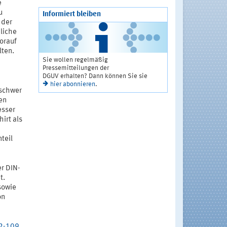
e
u
Informiert bleiben
 der
zliche
orauf
lten.
Sie wollen regelmäßig
Pressemitteilungen der
DGUV erhalten? Dann können Sie sie
hier abonnieren
.
 schwer
en
esser
irt als
teil
er DIN-
t.
sowie
on
02-109