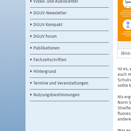
Video- und Audiocenter
DGUV-Newsletter
DGUV Kompakt
DGUV forum
Publikationen
(Bild
Fachzeitschriften
ist es,
Hintergrund
auch mi
Schulra
Termine und Veranstaltungen
sollte
Nutzungsbestimmungen
Als erg
Norm 5
Streife
fluore
andere
Was es 