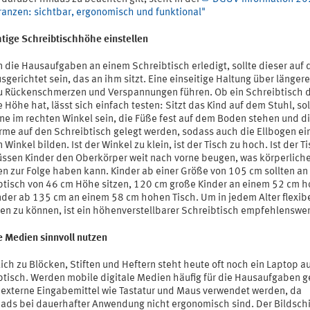
ranzen: sichtbar, ergonomisch und funktional"
htige Schreibtischhöhe einstellen
 die Hausaufgaben an einem Schreibtisch erledigt, sollte dieser auf 
sgerichtet sein, das an ihm sitzt. Eine einseitige Haltung über längere
u Rückenschmerzen und Verspannungen führen. Ob ein Schreibtisch 
e Höhe hat, lässt sich einfach testen: Sitzt das Kind auf dem Stuhl, sol
ine im rechten Winkel sein, die Füße fest auf dem Boden stehen und d
rme auf den Schreibtisch gelegt werden, sodass auch die Ellbogen ei
 Winkel bilden. Ist der Winkel zu klein, ist der Tisch zu hoch. Ist der T
müssen Kinder den Oberkörper weit nach vorne beugen, was körperlich
n zur Folge haben kann. Kinder ab einer Größe von 105 cm sollten an
btisch von 46 cm Höhe sitzen, 120 cm große Kinder an einem 52 cm 
nder ab 135 cm an einem 58 cm hohen Tisch. Um in jedem Alter flexib
ren zu können, ist ein höhenverstellbarer Schreibtisch empfehlenswer
e Medien sinnvoll nutzen
ich zu Blöcken, Stiften und Heftern steht heute oft noch ein Laptop a
btisch. Werden mobile digitale Medien häufig für die Hausaufgaben g
n externe Eingabemittel wie Tastatur und Maus verwendet werden, da
ads bei dauerhafter Anwendung nicht ergonomisch sind. Der Bildsch