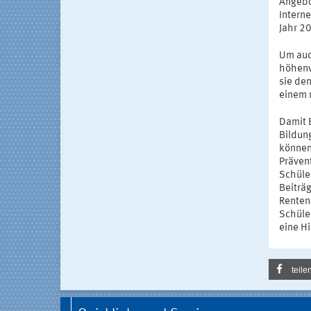
Angebo
Intern
Jahr 2
Um auc
höhenv
sie de
einem n
Damit 
Bildun
können,
Prävent
Schüler
Beiträg
Renten 
Schüle
eine H
teile