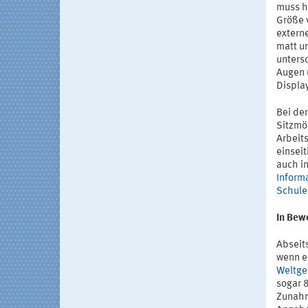
muss hö
Größe 
extern
matt u
unters
Augen 
Display
Bei de
Sitzmö
Arbeit
einsei
auch i
Inform
Schule
In Bew
Abseit
wenn e
Weltge
sogar 8
Zunahm