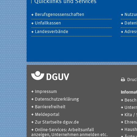
Quicklinks und Services
Berufsgenossenschaften
Nutzu
Unfallkassen
Daten
Landesverbände
Adres
Druc
Impressum
Informat
Datenschutzerklärung
Beschä
Barrierefreiheit
Unter
Meldeportal
Kita /
Zur Startseite dguv.de
Ehren
Haush
Online-Services: Arbeitsunfall
anzeigen, Unternehmen anmelden etc.