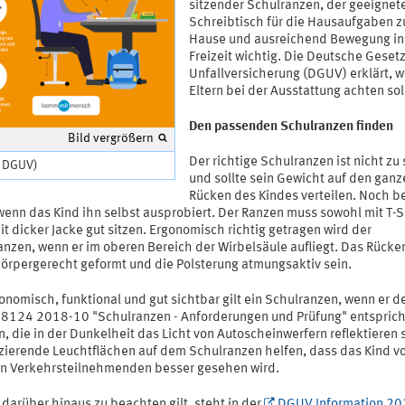
sitzender Schulranzen, der geeignet
Schreibtisch für die Hausaufgaben z
Hause und ausreichend Bewegung in
Freizeit wichtig. Die Deutsche Geset
Unfallversicherung (DGUV) erklärt, w
Eltern bei der Ausstattung achten sol
Den passenden Schulranzen finden
Bild vergrößern
Der richtige Schulranzen ist nicht zu
: DGUV)
und sollte sein Gewicht auf den ganz
Rücken des Kindes verteilen. Noch b
 wenn das Kind ihn selbst ausprobiert. Der Ranzen muss sowohl mit T-Sh
t dicker Jacke gut sitzen. Ergonomisch richtig getragen wird der
nzen, wenn er im oberen Bereich der Wirbelsäule aufliegt. Das Rücken
 körpergerecht geformt und die Polsterung atmungsaktiv sein.
onomisch, funktional und gut sichtbar gilt ein Schulranzen, wenn er d
8124 2018-10 "Schulranzen - Anforderungen und Prüfung" entsprich
n, die in der Dunkelheit das Licht von Autoscheinwerfern reflektieren 
szierende Leuchtflächen auf dem Schulranzen helfen, dass das Kind v
n Verkehrsteilnehmenden besser gesehen wird.
darüber hinaus zu beachten gilt, steht in der
DGUV Information 2