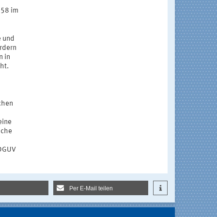
258 im
e und
ördern
n in
ht.
n
ichen
eine
iche
e DGUV
Per E-Mail teilen