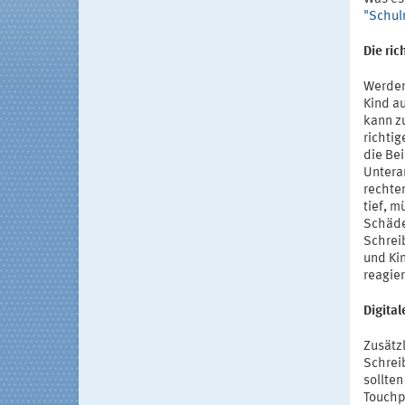
"Schul
Die ric
Werden
Kind au
kann z
richtig
die Be
Untera
rechten
tief, 
Schäde
Schrei
und Ki
reagie
Digital
Zusätzl
Schrei
sollte
Touchp