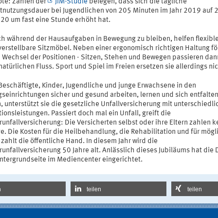
te: Zahlen der
JIM-Studie
belegen, dass sich die tägliche
etnutzungsdauer bei Jugendlichen von 205 Minuten im Jahr 2019 auf 
020 um fast eine Stunde erhöht hat.
h während der Hausaufgaben in Bewegung zu bleiben, helfen flexibl
erstellbare Sitzmöbel. Neben einer ergonomisch richtigen Haltung f
n Wechsel der Positionen - Sitzen, Stehen und Bewegen passieren dan
atürlichen Fluss. Sport und Spiel im Freien ersetzen sie allerdings nic
Beschäftigte, Kinder, Jugendliche und junge Erwachsene in den
gseinrichtungen sicher und gesund arbeiten, lernen und sich entfalte
 unterstützt sie die gesetzliche Unfallversicherung mit unterschiedl
ionsleistungen. Passiert doch mal ein Unfall, greift die
unfallversicherung: Die Versicherten selbst oder ihre Eltern zahlen k
e. Die Kosten für die Heilbehandlung, die Rehabilitation und für mögl
zahlt die öffentliche Hand. In diesem Jahr wird die
runfallversicherung 50 Jahre alt. Anlässlich dieses Jubiläums hat di
intergrundseite im Mediencenter eingerichtet.
n
teilen
teilen