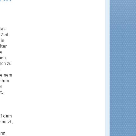
das
 Zeit
die
lten
ie
nen
isch zu
e
 einem
hohen
el
t.
uf dem
enutzt,
irm