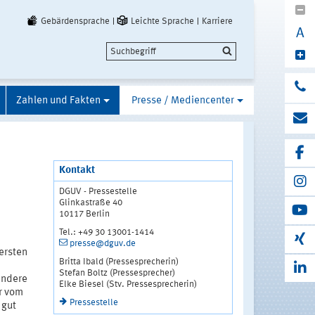
Gebärdensprache
Leichte Sprache
Karriere
A
Zahlen und Fakten
Presse / Mediencenter
Kontakt
DGUV - Pressestelle
Glinkastraße 40
10117 Berlin
Tel.: +49 30 13001-1414
presse@dguv.de
ersten
Britta Ibald (Pressesprecherin)
Stefan Boltz (Pressesprecher)
andere
Elke Biesel (Stv. Pressesprecherin)
r vom
Pressestelle
 gut