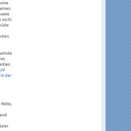
 eine
 einen
sowie
m nicht
 müde
erden.
selnde
ner
Medien
UV
in der
 Rolle,
land
taler