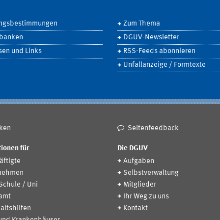
ngsbestimmungen
Zum Thema
banken
DGUV-Newsletter
sen und Links
RSS-Feeds abonnieren
Unfallanzeige / Formtexte
ken
Seitenfeedback
ionen für
Die DGUV
ftigte
Aufgaben
nehmen
Selbstverwaltung
 Schule / Uni
Mitglieder
amt
Ihr Weg zu uns
altshilfen
Kontakt