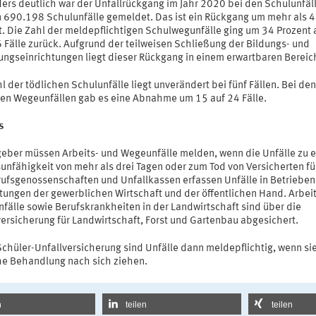
ers deutlich war der Unfallrückgang im Jahr 2020 bei den Schulunfäll
 690.198 Schulunfälle gemeldet. Das ist ein Rückgang um mehr als 
t. Die Zahl der meldepflichtigen Schulwegunfälle ging um 34 Prozent 
 Fälle zurück. Aufgrund der teilweisen Schließung der Bildungs- und
ungseinrichtungen liegt dieser Rückgang in einem erwartbaren Bereic
l der tödlichen Schulunfälle liegt unverändert bei fünf Fällen. Bei den
hen Wegeunfällen gab es eine Abnahme um 15 auf 24 Fälle.
s
geber müssen Arbeits- und Wegeunfälle melden, wenn die Unfälle zu e
sunfähigkeit von mehr als drei Tagen oder zum Tod von Versicherten f
rufsgenossenschaften und Unfallkassen erfassen Unfälle in Betrieben
htungen der gewerblichen Wirtschaft und der öffentlichen Hand. Arbei
fälle sowie Berufskrankheiten in der Landwirtschaft sind über die
versicherung für Landwirtschaft, Forst und Gartenbau abgesichert.
Schüler-Unfallversicherung sind Unfälle dann meldepflichtig, wenn si
che Behandlung nach sich ziehen.
n
teilen
teilen