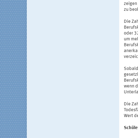
zeigen
zu beo
Die Za
Berufs
oder 3
um mehr
Berufsk
anerka
verzei
Sobald 
gesetz
Berufs
wenn d
Unterl
Die Zah
Todesfä
Wert d
Schüle