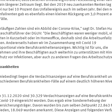
mit erklären, dass zwischen Unfallereignis und Feststellung einer Ren
 ein längerer Zeitraum liegt. Bei den 2019 neu zuerkannten Renten la
l nur bei 10 Prozent das Unfallereignis auch im selben Jahr. Bei den 
fallrenten gab es ebenfalls einen kleinen Rückgang um 3,0 Prozent a
älle.
rläufigen Zahlen sind ein Abbild der Corona-Krise," sagt Dr. Stefan Hu
eschäftsführer der DGUV: "Die Beschäftigten waren weniger mobil, vi
ten in Kurzarbeit oder im Homeoffice, deshalb sind die Arbeitsunfall
en. Andererseits haben wir im Zusammenhang mit Covid 19
portional viele Berufskrankheitenanzeigen. Wichtig ist für uns, die
ehmen und ihre Beschäftigten auch weiterhin zu unterstützen mit Hi
hutz vor Infektionen, aber auch zu anderen Fragen des Arbeitsschutze
krankheiten
iebedingt liegen die Verdachtsanzeigen auf eine Berufskrankheit un
tschiedenen Berufskrankheiten-Fälle auf einem deutlich höheren Nive
m 31.12.2020 sind 30.329 Verdachtsanzeigen auf eine Berufskrankhe
Covid-19 eingereicht worden. Das ergab eine Sondererhebung der
versicherungsträger. Davon wurden bis zum selben Zeitpunkt 22.863 F
ieden, 18.069 wurden anerkannt. Diese Anzeigen und folgenden Verf