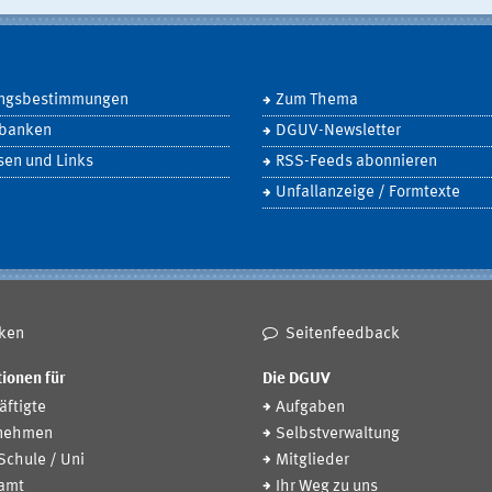
ngsbestimmungen
Zum Thema
banken
DGUV-Newsletter
sen und Links
RSS-Feeds abonnieren
Unfallanzeige / Formtexte
ken
Seitenfeedback
ionen für
Die DGUV
ftigte
Aufgaben
nehmen
Selbstverwaltung
 Schule / Uni
Mitglieder
amt
Ihr Weg zu uns