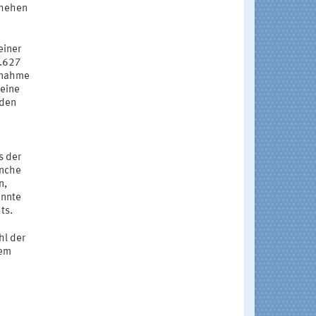
chehen
einer
5.627
Zunahme
 eine
 den
s der
anche
n,
annte
ts.
hl der
dem