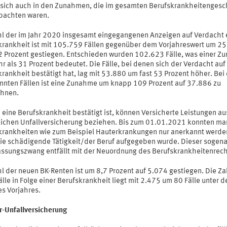
 sich auch in den Zunahmen, die im gesamten Berufskrankheitenges
bachten waren.
hl der im Jahr 2020 insgesamt eingegangenen Anzeigen auf Verdacht 
krankheit ist mit 105.759 Fällen gegenüber dem Vorjahreswert um 2
2 Prozent gestiegen. Entschieden wurden 102.623 Fälle, was einer 
 als 31 Prozent bedeutet. Die Fälle, bei denen sich der Verdacht auf
rankheit bestätigt hat, lag mit 53.880 um fast 53 Prozent höher. Bei
nnten Fällen ist eine Zunahme um knapp 109 Prozent auf 37.886 zu
chnen.
eine Berufskrankheit bestätigt ist, können Versicherte Leistungen au
lichen Unfallversicherung beziehen. Bis zum 01.01.2021 konnten m
krankheiten wie zum Beispiel Hauterkrankungen nur anerkannt werde
ie schädigende Tätigkeit/der Beruf aufgegeben wurde. Dieser sogen
assungszwang entfällt mit der Neuordnung des Berufskrankheitenrech
l der neuen BK-Renten ist um 8,7 Prozent auf 5.074 gestiegen. Die Za
lle in Folge einer Berufskrankheit liegt mit 2.475 um 80 Fälle unter 
es Vorjahres.
r-Unfallversicherung