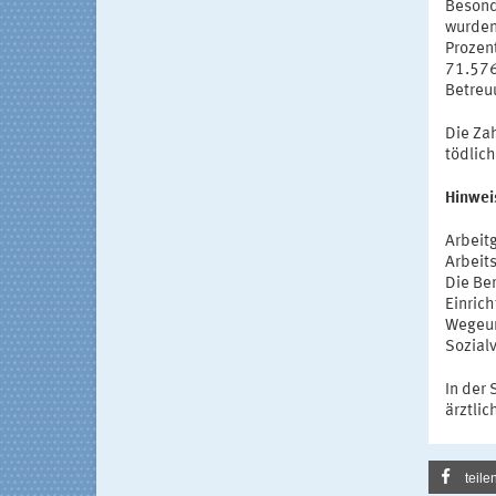
Besond
wurden
Prozen
71.576
Betreu
Die Zah
tödlic
Hinwei
Arbeit
Arbeit
Die Be
Einric
Wegeun
Sozial
In der 
ärztli
teile