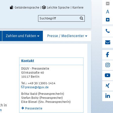
Gebärdensprache
Leichte Sprache
Karriere
A
Zahlen und Fakten
Presse / Mediencenter
Kontakt
DGUV - Pressestelle
Glinkastraße 40
10117 Berlin
Tel.: +49 30 13001-1414
presse@dguv.de
Britta Ibald (Pressesprecherin)
Stefan Boltz (Pressesprecher)
Elke Biesel (Stv. Pressesprecherin)
ch in
Pressestelle
en