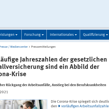
eistungen
Forschung
Internationales
Qualifizierung
Presse / Mediencenter
Pressemitteilungen
läufige Jahreszahlen der gesetzlichen
allversicherung sind ein Abbild der
ona-Krise
cher Rückgang der Arbeitsunfälle, Anstieg bei den Berufskrankheiten
.2021
Die Corona-Krise spiegelt sich deutli
den
vorläufigen Arbeitsunfallzahl