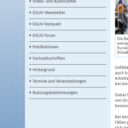
Video- und Audiocenter
DGUV-Newsletter
DGUV Kompakt
DGUV forum
Die B
wenige
Publikationen
Kurzar
DimaB
Fachzeitschriften
Unfälle
Hintergrund
auch b
Arbeits
Termine und Veranstaltungen
bei ei
Nutzungsbestimmungen
Dabei 
von St
besond
Bei de
Fällen 