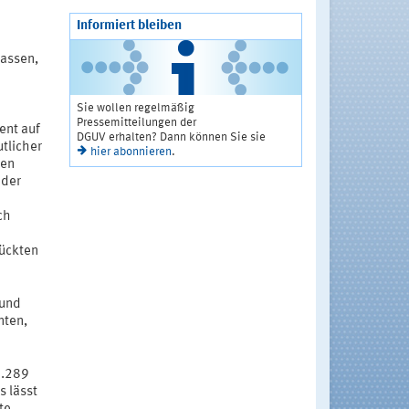
Informiert bleiben
assen,
Sie wollen regelmäßig
Pressemitteilungen der
ent auf
DGUV erhalten? Dann können Sie sie
tlicher
hier abonnieren
.
len
eder
3
ch
lückten
rund
nten,
3.289
s lässt