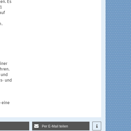
en. Es
41
auf
h.
iner
ühren.
 und
ts- und
e eine
Per E-Mail teilen