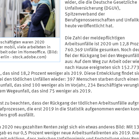
wider, die die Deutsche Gesetzliche
Unfallversicherung (DGUV),
Spitzenverband der
Berufsgenossenschaften und Unfallk
heute veröffentlicht hat.
Die Zahl der meldepflichtigen
eschäftigten waren 2020
Arbeitsunfälle ist 2020 um 12,8 Proz
r mobil, viele arbeiteten in
760.369 Unfälle gesunken. Noch deu
beit oder im Homeoffice. (Bild:
fiel der Rückgang bei den Wegeunfäl
erlin - stock.adobe.com)
aus: Auf dem Weg zur Arbeit oder wi
nach Hause ereigneten sich 152.77
, das sind 18,2 Prozent weniger als 2019. Diese Entwicklung findet si
ei den tödlichen Unfällen wieder: 397 Menschen starben durch einen
unfall, das sind 100 weniger als im Vorjahr, 234 Beschäftigte verung
nem Wegeunfall, das sind 75 weniger als 2019.
ist zu beachten, dass der Rückgang der tödlichen Arbeitsunfälle aufg
rafprozessen, die erst 2019 in die Statistik aufgenommen werden kon
ers groß ausfällt.
n 2020 neu gezahlten Renten zeigt sich ein etwas anderes Bild: Mit 1
gab es nur 0,5 Prozent weniger neue Arbeitsunfallrenten als 2019. Die