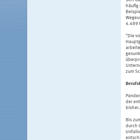
sich da
häufig
Beispie
Wegeun
4.489 F
"Die vo
Hauptg
arbeite
gesunk
überpro
Untern
zum Sc
Berufs
Pandem
der en
bisher.
Bis zu
durch 
Unfall
entsch