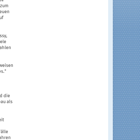
te
g zum
neuen
uf
ssy,
ele
zahlen
nweisen
s."
d die
au als
it
älle
ahren