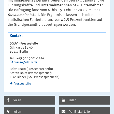
mit mindestens zwei Mitarbeitenden befragt, darunter 544
Führungskräfte und Unternehmerinnen bzw. Unternehmer.
Die Befragung fand vom 6. bis 19. Februar 2026 im Panel
forsa.omninet
statt. Die Ergebnisse lassen sich mit einer
statistischen Fehlertoleranz von ± 2,5 Prozentpunkten auf
die Grundgesamtheit übertragen werden.
Kontakt
DGUV - Pressestelle
Glinkastraße 40
10117 Berlin
Tel.: +49 30 13001-1414
presse@dguv.de
Britta Ibald (Pressesprecherin)
Stefan Boltz (Pressesprecher)
Elke Biesel (Stv. Pressesprecherin)
Pressestelle
teilen
teilen
teilen
Per E-Mail teilen