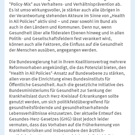
"Policy-Mix" aus Verhaltens- und Verhältnisprävention ab.
Es ist umso wirkungsvoller, je stärker auch alle übrigen in
der Verantwortung stehenden Akteure im Sinne von „Health
in All Policies“ aktiv sind – und zwar sowohl im Bund als
auch in den Ländern und Kommunen. Denn nur, wenn
Gesundheit über alle föderalen Ebenen hinweg und in allen
Politik- und Gesellschaftsfeldern fest verankert wird,
können auch alle Faktoren, die Einfluss auf die Gesundheit
der Menschen ausüben, angegangen werden.
Die Bundesregierung hat in ihrem Koalitionsvertrag mehrere
Reformvorhaben angekündigt, die das Potenzial bieten, den
"Health in All Policies"-Ansatz auf Bundesebene zu stärken,
allen voran die Einrichtung eines Bundesinstituts für
Öffentliche Gesundheit. Auch die gesetzliche Initiative des
Bundesministeriums für Gesundheit zur Senkung der
Krankheitslast durch Herz-Kreislauf-Erkrankungen sollte
genutzt werden, um sich politikfeldübergreifend für
gesundheitsfördernde und gesundheitserhaltende
Lebensverhältnisse einzusetzen. Der aktuelle Entwurf des
Gesundes-Herz-Gesetzes (GHG) lässt jedoch leider
vermuten, dass das Vorhaben auf die Früherkennung von
Krankheitsrisiken und insbesondere den ärztlich-