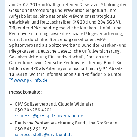
am 25.07.2015 in Kraft getretenen Gesetz zur Stärkung der
Gesundheitsförderung und Prävention eingeführt. Ihre
Aufgabe ist es, eine nationale Präventionsstrategie zu
entwickeln und fortzuschreiben (§§ 20d und 20e SGB V).
Träger der NPK sind die gesetzliche Kranken-, Unfall- und
Rentenversicherung sowie die soziale Pflegeversicherung,
vertreten durch ihre Spitzenorganisationen: GKV-
Spitzenverband als Spitzenverband Bund der Kranken- und
Pflegekassen, Deutsche Gesetzliche Unfallversicherung,
Sozialversicherung für Landwirtschaft, Forsten und
Gartenbau sowie Deutsche Rentenversicherung Bund. Sie
bilden die NPK als Arbeitsgemeinschaft nach § 94 Absatz
1a SGB X. Weitere Informationen zur NPK finden Sie unter
www.npk-info.de
Pressekontakte:
GKV-Spitzenverband, Claudia Widmaier
030 206288 4201
presse@gkv-spitzenverband.de
Deutsche Rentenversicherung Bund, Una Großmann
030 865 891 78
pressestelle@drv-bund.de