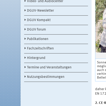
Video- und Audiocenter
DGUV-Newsletter
DGUV Kompakt
DGUV forum
Publikationen
Fachzeitschriften
Hintergrund
Sonnen
mögli
Termine und Veranstaltungen
auch s
verhi
Nutzungsbestimmungen
Bellw
daher 
EN 172
2. CE-