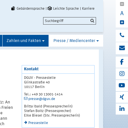
Gebärdensprache
Leichte Sprache
Karriere
A
Zahlen und Fakten
Presse / Mediencenter
Kontakt
DGUV - Pressestelle
Glinkastraße 40
10117 Berlin
Tel.: +49 30 13001-1414
presse@dguv.de
tz: An
Britta Ibald (Pressesprecherin)
 Freien
Stefan Boltz (Pressesprecher)
ne
Elke Biesel (Stv. Pressesprecherin)
kann
Pressestelle
uch