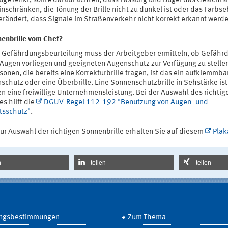
uge lenkt, sollte darauf achten, dass Fassung und Bügel das Gesichts
inschränken, die Tönung der Brille nicht zu dunkel ist oder das Farbs
verändert, dass Signale im Straßenverkehr nicht korrekt erkannt werde
nenbrille vom Chef?
r Gefährdungsbeurteilung muss der Arbeitgeber ermitteln, ob Gefähr
 Augen vorliegen und geeigneten Augenschutz zur Verfügung zu stellen 
sonen, die bereits eine Korrekturbrille tragen, ist das ein aufklemmba
schutz oder eine Überbrille. Eine Sonnenschutzbrille in Sehstärke ist
n eine freiwillige Unternehmensleistung. Bei der Auswahl des richtig
s hilft die
DGUV-Regel 112-192 "Benutzung von Augen- und
tsschutz"
.
zur Auswahl der richtigen Sonnenbrille erhalten Sie auf diesem
Plak
n
teilen
teilen
ngsbestimmungen
Zum Thema