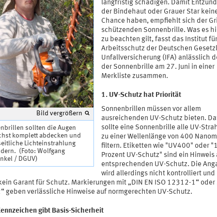
langfristig schädigen. Damit Entzün
der Bindehaut oder Grauer Star kein
Chance haben, empfiehlt sich der Gri
schützenden Sonnenbrille. Was es hi
zu beachten gilt, fasst das Institut fü
Arbeitsschutz der Deutschen Gesetz
Unfallversicherung (IFA) anlässlich d
der Sonnenbrille am 27. Juni in einer
Merkliste zusammen.
1. UV-Schutz hat Priorität
Sonnenbrillen müssen vor allem
Bild vergrößern
ausreichenden UV-Schutz bieten. Da
sollte eine Sonnenbrille alle UV-Stra
brillen sollten die Augen
chst komplett abdecken und
zu einer Wellenlänge von 400 Nanom
eitliche Lichteinstrahlung
filtern. Etiketten wie "UV400" oder 
ndern. (Foto: Wolfgang
Prozent UV-Schutz" sind ein Hinweis 
inkel / DGUV)
entsprechenden UV-Schutz. Die Ang
wird allerdings nicht kontrolliert und 
kein Garant für Schutz. Markierungen mit „DIN EN ISO 12312-1“ oder
“ geben verlässliche Hinweise auf normgerechten UV-Schutz.
Kennzeichen gibt Basis-Sicherheit