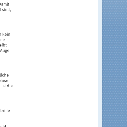
Damit
t sind,
h kein
hne
eibt
 Auge
liche
 Nase
ist die
brille