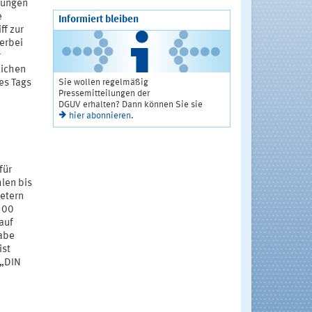
dungen
e
Informiert bleiben
ff zur
erbei
r
lichen
Sie wollen regelmäßig
es Tags
Pressemitteilungen der
DGUV erhalten? Dann können Sie sie
hier abonnieren
.
für
hlen bis
etern
"100
auf
abe
ist
 „DIN