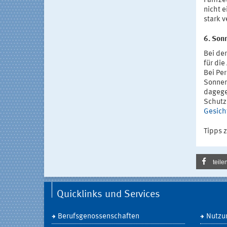
Fahrze
nicht e
stark 
6. Son
Bei de
für die
Bei Per
Sonnen
dagege
Schutze
Gesich
Tipps 
teile
Quicklinks und Services
Berufsgenossenschaften
Nutzu