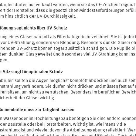
brillen dürfen nur verkauft werden, wenn sie das CE-Zeichen tragen. 
ert der Hersteller, dass die gesetzlichen Mindestanforderungen erfüll
em hinsichtlich der UV-Durchlässigkeit.
stönung sagt nichts über UV-Schutz
ung eines Glases wird oft als Filterkategorie bezeichnet. Sie ist jedoc
 vor UV-Strahlung, sondern vor Blendung. Besonders dunkle Gläser o
chenden UV-Schutz können sogar zusätzlich schädigen: Die Pupille bl
 dem dunklen Glas geweitet und besonders viel UV-Strahlung kann ins
ngen.
r Sitz sorgt für optimalen Schutz
brillen sollten die Augen möglichst komplett abdecken und auch seit
instrahlung verhindern. Sie dürfen nicht drücken und müssen fest auf
en sitzen, um nicht zu verrutschen. Besonders im beruflichen Bereich 
cherheit der Gläser wichtig.
Sonnenbrille muss zur Tätigkeit passen
m Wasser oder im Hochleitungsbau benötigen Sie eine andere Sonnen
 der Baustelle oder bei Forstarbeiten. Wichtig ist, wie intensiv die
strahlung ist und wieviel davon die Arbeitsumgebung reflektiert. Wer