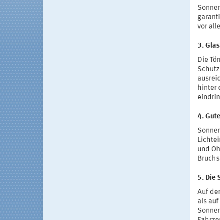
Sonnen
garanti
vor all
3. Gla
Die Tön
Schutz
ausrei
hinter
eindri
4. Gute
Sonnen
Lichte
und Ohr
Bruchsi
5. Die 
Auf de
als auf
Sonnen