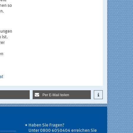
feld
ehen so
n.
dungen
ist.
rer
en
at
Per E-Mail teilen
Haben Sie Fragen?
Unter 0800 6050404 erreichen Sie