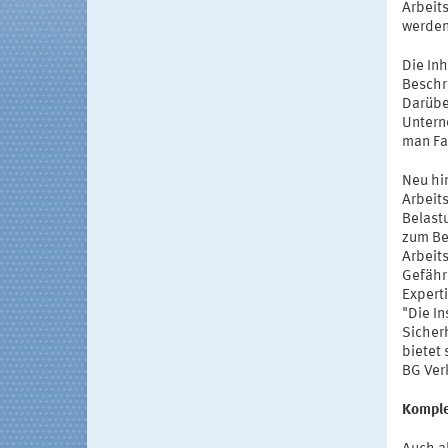
Arbeit
werden
Die In
Beschr
Darübe
Untern
man Fa
Neu hi
Arbeit
Belast
zum Be
Arbeit
Gefähr
Expert
"Die I
Sicherh
bietet 
BG Ver
Komple