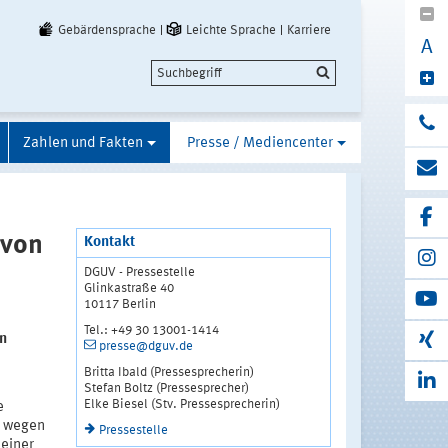
Gebärdensprache
Leichte Sprache
Karriere
A
Zahlen und Fakten
Presse / Mediencenter
 von
Kontakt
DGUV - Pressestelle
Glinkastraße 40
10117 Berlin
Tel.: +49 30 13001-1414
en
presse@dguv.de
Britta Ibald (Pressesprecherin)
Stefan Boltz (Pressesprecher)
Elke Biesel (Stv. Pressesprecherin)
e
e wegen
Pressestelle
 einer