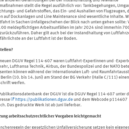
lle anderen Gefährdungen bei der Instandhaltung und relevante
maßnahmen stellt die Regel ausführlich vor: Tankbegehungen, Umga
chtungs- und Gefahrstoffen, das Ein- und Aushallen von Flugzeugen, 
en auf Dockanlagen und Line Maintenance sind wesentliche Inhalte. W
ftfahrt in Sachen Unfallgeschehen der Blick nach unten gehen sollte: 
100 meldepflichtigen Arbeitsunfällen im Jahr 2024 sind immerhin 70
 zurückzuführen. Daher gilt auch bei der Instandhaltung von Luftfahr
ährlichste an der Luftfahrt ist der Boden.
tellen?
 neuen DGUV Regel 114-607 waren Luftfahrt-Expertinnen und -Expert
ehr, Lufthansa Technik, Airbus, der Bundespolizei und der NATO betei
ssenten können während der Internationalen Luft- und Raumfahrtausst
n Berlin (10. bis 14. Juni) am Stand der BG Verkehr (Halle C/111) einen
Schrift werfen.
 Publikationsdatenbank der DGUV ist die DGUV Regel 114-607 unter d
resse
https://publikationen.dguv.de
und dem Webcode p114607
ich. Das gedruckte Werk ist ab Juni lieferbar.
ung arbeitsschutzrechtlicher Vorgaben leichtgemacht
anchenregeln der gesetzlichen Unfallversicherung setzen kein eigenes