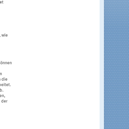
et
, wie
 können
en
 die
eitet.
b.
en,
 der