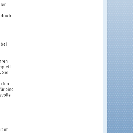
llen
ndruck
 bei
m
hren
mplett
. Sie
u tun
für eine
svolle
it im