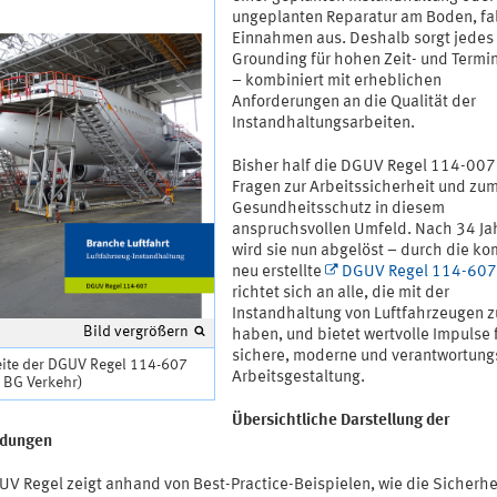
ungeplanten Reparatur am Boden, fa
Einnahmen aus. Deshalb sorgt jedes
Grounding für hohen Zeit- und Termi
– kombiniert mit erheblichen
Anforderungen an die Qualität der
Instandhaltungsarbeiten.
Bisher half die DGUV Regel 114-007
Fragen zur Arbeitssicherheit und zu
Gesundheitsschutz in diesem
anspruchsvollen Umfeld. Nach 34 Ja
wird sie nun abgelöst – durch die ko
neu erstellte
DGUV Regel 114-607
richtet sich an alle, die mit der
Instandhaltung von Luftfahrzeugen z
Bild vergrößern
haben, und bietet wertvolle Impulse 
sichere, moderne und verantwortung
eite der DGUV Regel 114-607
Arbeitsgestaltung.
 BG Verkehr)
Übersichtliche Darstellung der
rdungen
UV Regel zeigt anhand von Best-Practice-Beispielen, wie die Sicherhe