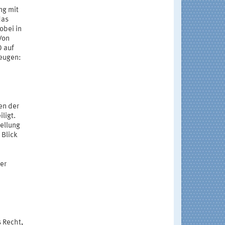
ng mit
das
obei in
Von
0 auf
zeugen:
en der
ligt.
ellung
 Blick
er
 Recht,