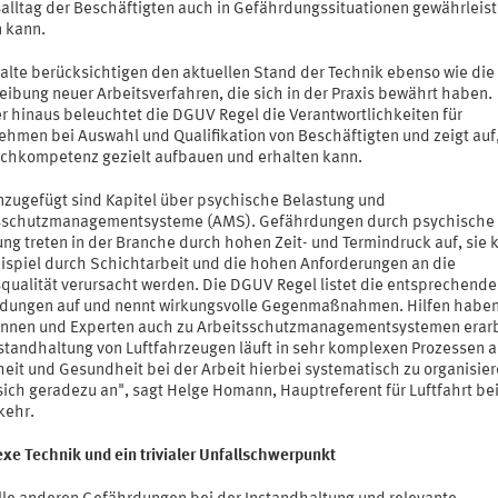
salltag der Beschäftigten auch in Gefährdungssituationen gewährleist
 kann.
halte berücksichtigen den aktuellen Stand der Technik ebenso wie die
eibung neuer Arbeitsverfahren, die sich in der Praxis bewährt haben.
r hinaus beleuchtet die DGUV Regel die Verantwortlichkeiten für
ehmen bei Auswahl und Qualifikation von Beschäftigten und zeigt auf
chkompetenz gezielt aufbauen und erhalten kann.
nzugefügt sind Kapitel über psychische Belastung und
sschutzmanagementsysteme (AMS). Gefährdungen durch psychische
ung treten in der Branche durch hohen Zeit- und Termindruck auf, sie
ispiel durch Schichtarbeit und die hohen Anforderungen an die
squalität verursacht werden. Die DGUV Regel listet die entsprechend
dungen auf und nennt wirkungsvolle Gegenmaßnahmen. Hilfen haben
innen und Experten auch zu Arbeitsschutzmanagementsystemen erarb
nstandhaltung von Luftfahrzeugen läuft in sehr komplexen Prozessen a
eit und Gesundheit bei der Arbeit hierbei systematisch zu organisier
sich geradezu an", sagt Helge Homann, Hauptreferent für Luftfahrt bei
kehr.
xe Technik und ein trivialer Unfallschwerpunkt