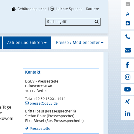
Gebärdensprache
Leichte Sprache
Karriere
A
Zahlen und Fakten
Presse / Mediencenter
Kontakt
DGUV - Pressestelle
Glinkastraße 40
10117 Berlin
Tel.: +49 30 13001-1414
presse@dguv.de
e Tage
Britta Ibald (Pressesprecherin)
be
Stefan Boltz (Pressesprecher)
 Sowohl
Elke Biesel (Stv. Pressesprecherin)
Pressestelle