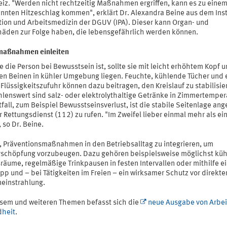
eiz. "Werden nicht rechtzeitig Maßnahmen ergriffen, kann es zu eine
nnten Hitzeschlag kommen", erklärt Dr. Alexandra Beine aus dem Insti
tion und Arbeitsmedizin der DGUV (IPA). Dieser kann Organ- und
häden zur Folge haben, die lebensgefährlich werden können.
maßnahmen einleiten
 die Person bei Bewusstsein ist, sollte sie mit leicht erhöhtem Kopf 
en Beinen in kühler Umgebung liegen. Feuchte, kühlende Tücher und 
Flüssigkeitszufuhr können dazu beitragen, den Kreislauf zu stabilisie
lenswert sind salz- oder elektrolythaltige Getränke in Zimmertemper
fall, zum Beispiel Bewusstseinsverlust, ist die stabile Seitenlage ang
 Rettungsdienst (112) zu rufen. "Im Zweifel lieber einmal mehr als ei
 so Dr. Beine.
ft, Präventionsmaßnahmen in den Betriebsalltag zu integrieren, um
rschöpfung vorzubeugen. Dazu gehören beispielsweise möglichst küh
räume, regelmäßige Trinkpausen in festen Intervallen oder mithilfe e
pp und – bei Tätigkeiten im Freien – ein wirksamer Schutz vor direkte
einstrahlung.
esem und weiteren Themen befasst sich die
neue Ausgabe von Arbei
heit
.