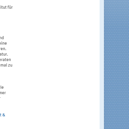
m
tut für
und
eine
ren.
atur.
eraten
nmal zu
le
iner
r
t &