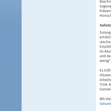
Brechr
sogena
Präven
Hirnsc
Sofort
Solange
erhöht
rasche 
Empfeh
Im Akut
und der
wenig",
Es hil
Hitzee
Arbeits
Trink-A
Sonnen
Mit di
Gesund