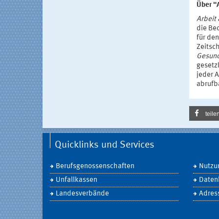
Über "
Arbeit
die Be
für de
Zeitsch
Gesund
gesetzl
jeder 
abrufb
teile
Quicklinks und Services
Berufsgenossenschaften
Nutzu
Unfallkassen
Daten
Landesverbände
Adres