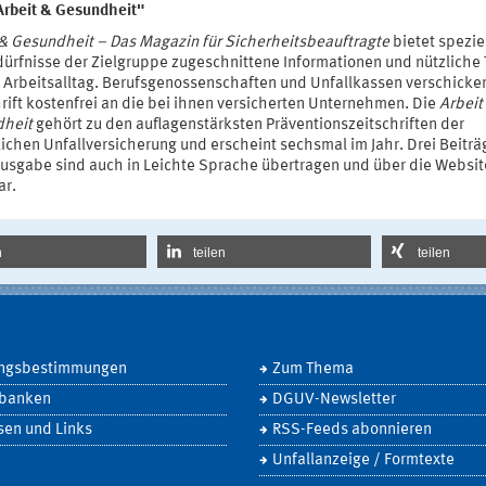
Arbeit & Gesundheit"
 & Gesundheit – Das Magazin für Sicherheitsbeauftragte
bietet spezie
dürfnisse der Zielgruppe zugeschnittene Informationen und nützliche
n Arbeitsalltag. Berufsgenossenschaften und Unfallkassen verschicke
rift kostenfrei an die bei ihnen versicherten Unternehmen. Die
Arbeit
heit
gehört zu den auflagenstärksten Präventionszeitschriften der
ichen Unfallversicherung und erscheint sechsmal im Jahr. Drei Beiträ
Ausgabe sind auch in Leichte Sprache übertragen und über die Websit
ar.
n
teilen
teilen
ngsbestimmungen
Zum Thema
banken
DGUV-Newsletter
sen und Links
RSS-Feeds abonnieren
Unfallanzeige / Formtexte