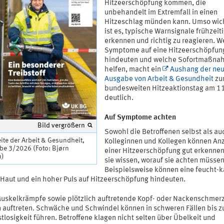
Hitzeerschöpfung kommen, die
unbehandelt im Extremfall in einen
Hitzeschlag münden kann. Umso wic
ist es, typische Warnsignale frühzeiti
erkennen und richtig zu reagieren. W
Symptome auf eine Hitzeerschöpfun
hindeuten und welche Sofortmaßn
helfen, macht ein
Aushang der ne
Ausgabe von Arbeit & Gesundheit
zu
bundesweiten Hitzeaktionstag am 11.
deutlich.
Auf Symptome achten
Bild vergrößern
Sowohl die Betroffenen selbst als au
eite der Arbeit & Gesundheit,
Kolleginnen und Kollegen können An
be 3/2026 (Foto: Bjørn
einer Hitzeerschöpfung gut erkenne
n)
sie wissen, worauf sie achten müssen
Beispielsweise können eine feucht-k
 Haut und ein hoher Puls auf Hitzeerschöpfung hindeuten.
uskelkrämpfe sowie plötzlich auftretende Kopf- oder Nackenschmer
 auftreten. Schwäche und Schwindel können in schweren Fällen bis z
losigkeit führen. Betroffene klagen nicht selten über Übelkeit und