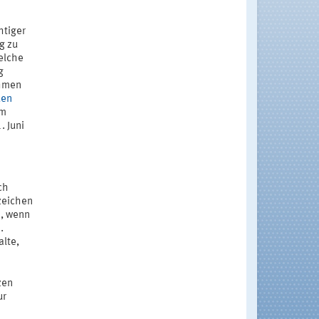
htiger
g zu
elche
g
ahmen
uen
m
 Juni
ch
zeichen
n, wenn
.
alte,
zen
ur