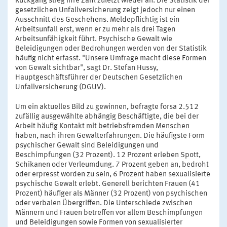
Rückgang stieg ihre Zahl zuletzt wieder an. Die Statistik der
gesetzlichen Unfallversicherung zeigt jedoch nur einen
Ausschnitt des Geschehens. Meldepflichtig ist ein
Arbeitsunfall erst, wenn er zu mehr als drei Tagen
Arbeitsunfähigkeit führt. Psychische Gewalt wie
Beleidigungen oder Bedrohungen werden von der Statistik
häufig nicht erfasst. "Unsere Umfrage macht diese Formen
von Gewalt sichtbar", sagt Dr. Stefan Hussy,
Hauptgeschäftsführer der Deutschen Gesetzlichen
Unfallversicherung (DGUV).
Um ein aktuelles Bild zu gewinnen, befragte forsa 2.512
zufällig ausgewählte abhängig Beschäftigte, die bei der
Arbeit häufig Kontakt mit betriebsfremden Menschen
haben, nach ihren Gewalterfahrungen. Die häufigste Form
psychischer Gewalt sind Beleidigungen und
Beschimpfungen (32 Prozent). 12 Prozent erleben Spott,
Schikanen oder Verleumdung. 7 Prozent geben an, bedroht
oder erpresst worden zu sein, 6 Prozent haben sexualisierte
psychische Gewalt erlebt. Generell berichten Frauen (41
Prozent) häufiger als Männer (32 Prozent) von psychischen
oder verbalen Übergriffen. Die Unterschiede zwischen
Männern und Frauen betreffen vor allem Beschimpfungen
und Beleidigungen sowie Formen von sexualisierter