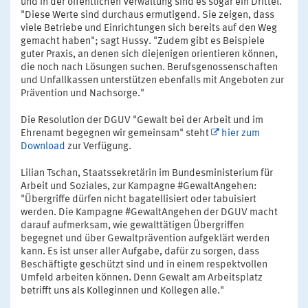
und in der öffentlichen Verwaltung sind es sogar ein Drittel.
"Diese Werte sind durchaus ermutigend. Sie zeigen, dass
viele Betriebe und Einrichtungen sich bereits auf den Weg
gemacht haben"; sagt Hussy. "Zudem gibt es Beispiele
guter Praxis, an denen sich diejenigen orientieren können,
die noch nach Lösungen suchen. Berufsgenossenschaften
und Unfallkassen unterstützen ebenfalls mit Angeboten zur
Prävention und Nachsorge."
Die Resolution der DGUV "Gewalt bei der Arbeit und im
Ehrenamt begegnen wir gemeinsam" steht
hier zum
Download
zur Verfügung.
Lilian Tschan, Staatssekretärin im Bundesministerium für
Arbeit und Soziales, zur Kampagne #GewaltAngehen:
"Übergriffe dürfen nicht bagatellisiert oder tabuisiert
werden. Die Kampagne #GewaltAngehen der DGUV macht
darauf aufmerksam, wie gewalttätigen Übergriffen
begegnet und über Gewaltprävention aufgeklärt werden
kann. Es ist unser aller Aufgabe, dafür zu sorgen, dass
Beschäftigte geschützt sind und in einem respektvollen
Umfeld arbeiten können. Denn Gewalt am Arbeitsplatz
betrifft uns als Kolleginnen und Kollegen alle."