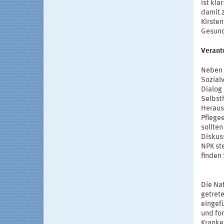
ist kla
damit z
Kirste
Gesund
Verant
Neben V
Sozial
Dialog
Selbst
Heraus
Pflege
sollte
Diskuss
NPK st
finden 
Die Na
getret
eingefü
und fo
Kranke