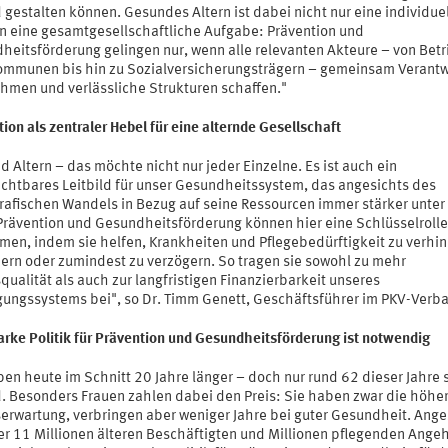
gestalten können. Gesundes Altern ist dabei nicht nur eine individuel
n eine gesamtgesellschaftliche Aufgabe: Prävention und
heitsförderung gelingen nur, wenn alle relevanten Akteure – von Bet
ommunen bis hin zu Sozialversicherungsträgern – gemeinsam Verant
hmen und verlässliche Strukturen schaffen."
ion als zentraler Hebel für eine alternde Gesellschaft
 Altern – das möchte nicht nur jeder Einzelne. Es ist auch ein
ichtbares Leitbild für unser Gesundheitssystem, das angesichts des
afischen Wandels in Bezug auf seine Ressourcen immer stärker unter
 Prävention und Gesundheitsförderung können hier eine Schlüsselrolle
men, indem sie helfen, Krankheiten und Pflegebedürftigkeit zu verhin
dern oder zumindest zu verzögern. So tragen sie sowohl zu mehr
ualität als auch zur langfristigen Finanzierbarkeit unseres
gungssystems bei", so Dr. Timm Genett, Geschäftsführer im PKV-Verb
arke Politik für Prävention und Gesundheitsförderung ist notwendig
ben heute im Schnitt 20 Jahre länger – doch nur rund 62 dieser Jahre 
. Besonders Frauen zahlen dabei den Preis: Sie haben zwar die höhe
erwartung, verbringen aber weniger Jahre bei guter Gesundheit. Ange
er 11 Millionen älteren Beschäftigten und Millionen pflegenden Ange