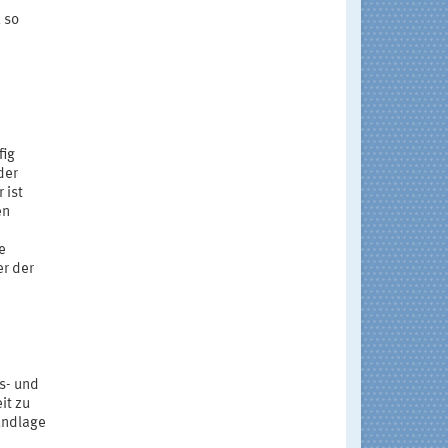
 so
fig
der
 ist
en
e
er der
s- und
it zu
undlage