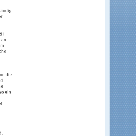
tändig
er
RH
 an.
em
lche
nn die
nd
he
es ein
et
d,