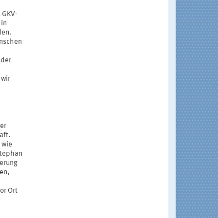
s GKV-
 in
den.
enschen
nder
 wir
er
aft.
 wie
Stephan
herung
en,
or Ort