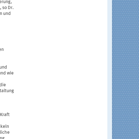
erung,
 so Dr.
on und
en
 und
und wie
die
taltung
Kraft
ckeln
liche
ng,