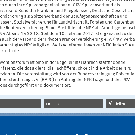
ten durch ihre Spitzenorganisationen: GKV-Spitzenverband als
nverband Bund der Kranken- und Pflegekassen, Deutsche Gesetzliche
versicherung als Spitzenverband der Berufsgenossenschaften und
kassen, Sozialversicherung für Landwirtschaft, Forsten und Gartenbau
he Rentenversicherung Bund. Sie bilden die NPK als Arbeitsgemeinsc
 94 Absatz 1a SGB X. Seit dem 10. Februar 2017 ist ergänzend zu den
n auch der Verband der Privaten Krankenversicherung e. V. (PKV-Verb
erechtigtes NPK-Mitglied. Weitere Informationen zur NPK finden Sie u
k.info.de.
ventionsforum ist eine in der Regel einmal jährlich stattfindende
ferenz, die dazu dient, die Fachöffentlichkeit in die Arbeit der NPK
eziehen. Die Veranstaltung wird von der Bundesvereinigung Präventi
heitsförderung e. V. (BVPG) im Auftrag der NPK-Träger und des PKV-
des durchgeführt und dokumentiert.
n
teilen
teilen