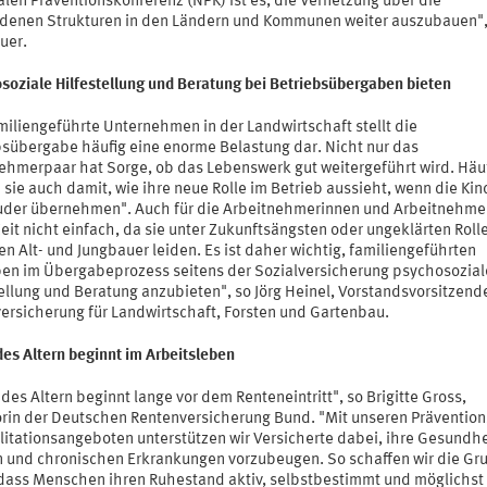
len Präventionskonferenz (NPK) ist es, die Vernetzung über die
denen Strukturen in den Ländern und Kommunen weiter auszubauen",
uer.
soziale Hilfestellung und Beratung bei Betriebsübergaben bieten
miliengeführte Unternehmen in der Landwirtschaft stellt die
bsübergabe häufig eine enorme Belastung dar. Nicht nur das
ehmerpaar hat Sorge, ob das Lebenswerk gut weitergeführt wird. Häu
sie auch damit, wie ihre neue Rolle im Betrieb aussieht, wenn die Kin
uder übernehmen". Auch für die Arbeitnehmerinnen und Arbeitnehmer
eit nicht einfach, da sie unter Zukunftsängsten oder ungeklärten Roll
n Alt- und Jungbauer leiden. Es ist daher wichtig, familiengeführten
ben im Übergabeprozess seitens der Sozialversicherung psychosozial
ellung und Beratung anzubieten", so Jörg Heinel, Vorstandsvorsitzend
versicherung für Landwirtschaft, Forsten und Gartenbau.
es Altern beginnt im Arbeitsleben
es Altern beginnt lange vor dem Renteneintritt", so Brigitte Gross,
orin der Deutschen Rentenversicherung Bund. "Mit unseren Prävention
litationsangeboten unterstützen wir Versicherte dabei, ihre Gesundhe
n und chronischen Erkrankungen vorzubeugen. So schaffen wir die Gr
 dass Menschen ihren Ruhestand aktiv, selbstbestimmt und möglichst