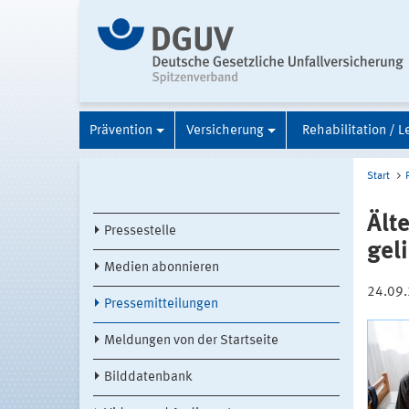
Prävention
Versicherung
Rehabilitation / L
Start
Ält
Pressestelle
gel
Medien abonnieren
24.09
Pressemitteilungen
Meldungen von der Startseite
Bilddatenbank