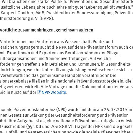
r: Wir brauchen eine starke Politik für Prävention und Gesundheitsförd
usätzliche Lebensjahre auch Jahre mit guter Lebensqualität werden.",
n Kappert-Gonther, MdB, Präsidentin der Bundesvereinigung Präventi
heitsförderung e. V. (BVPG).
wortliche zusammenbringen, gemeinsam agieren
ertreterinnen und Vertretern aus Wissenschaft, Politik und
versicherungsträgern sucht die NPK auf dem Präventionsforum auch d
 mit Expertinnen und Experten aus Berufsverbänden der Pflege,
hilfeorganisationen und Seniorenvertretungen. Auf welche
forderungen treffen sie in Betrieben und Kommunen, in Gesundheits-
einrichtungen, welche Unterstützungsleistungen wünschen sie sich – 
n Verantwortliche das gemeinsame Handeln vorantreiben? Die
ionsergebnisse fließen in die nationale Präventionsstrategie ein, die 
etig weiterentwickelt. Alle Vorträge und die Dokumentation der Verans
Sie in Kürze auf der
NPK-Website
.
tionale Präventionskonferenz (NPK) wurde mit dem am 25.07.2015 in 
enen Gesetz zur Stärkung der Gesundheitsförderung und Prävention
hrt. Ihre Aufgabe ist es, eine nationale Präventionsstrategie zu entwi
rtzuschreiben (§§ 20d und 20e SGB V). Träger der NPK sind die gesetz
n-, Unfall- und Rentenversicherung sowie die soziale Pflegeversicheru