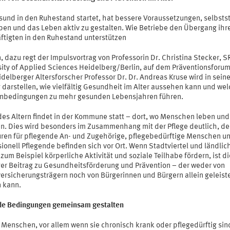
sund in den Ruhestand startet, hat bessere Voraussetzungen, selbsts
iben und das Leben aktiv zu gestalten. Wie Betriebe den Übergang ihr
ftigten in den Ruhestand unterstützen
 dazu regt der Impulsvortrag von Professorin Dr. Christina Stecker, S
sity of Applied Sciences Heidelberg/Berlin, auf dem Präventionsforum
delberger Altersforscher Professor Dr. Dr. Andreas Kruse wird in sein
 darstellen, wie vielfältig Gesundheit im Alter aussehen kann und we
bedingungen zu mehr gesunden Lebensjahren führen.
es Altern findet in der Kommune statt – dort, wo Menschen leben und
en. Dies wird besonders im Zusammenhang mit der Pflege deutlich, de
uren für pflegende An- und Zugehörige, pflegebedürftige Menschen u
ionell Pflegende befinden sich vor Ort. Wenn Stadtviertel und ländlic
um Beispiel körperliche Aktivität und soziale Teilhabe fördern, ist di
ger Beitrag zu Gesundheitsförderung und Prävention – der weder von
versicherungsträgern noch von Bürgerinnen und Bürgern allein geleist
 kann.
e Bedingungen gemeinsam gestalten
 Menschen, vor allem wenn sie chronisch krank oder pflegedürftig sin