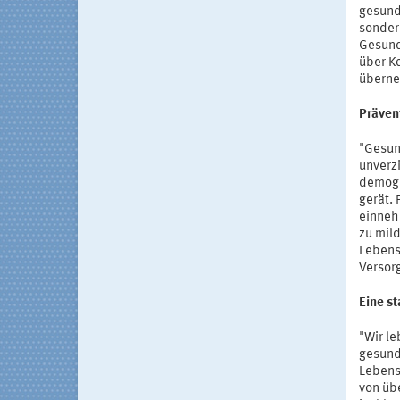
gesund 
sonder
Gesund
über K
überne
Prävent
"Gesund
unverz
demogr
gerät.
einneh
zu mil
Lebensq
Versor
Eine st
"Wir le
gesund
Lebens
von üb