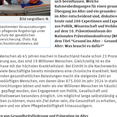
sich beeinflussen. Welche
Rahmenbedingungen für einen gesu
Übergang ins Alter und ein gesundes
im Alter entscheidend sind, diskutier
Bild vergrößern
heute rund 200 Expertinnen und Exp
aus Politik, Wissenschaft und Verbä
 bestimmten Voraussetzungen
n pflegende Angehörige unter
auf dem 10. Präventionsforum der
chutz der gesetzlichen
Nationalen Präventionskonferenz (N
versicherung. (Foto: Kaj
dem Titel "Gesund ins Alter – Gesund
er/kombinatrotweiss.de)
Alter: Was braucht es dafür?"
 Menschen ab 65 Jahren machen in Deutschland heute schon 23 Proze
rung aus, das sind 19 Millionen Menschen. Gleichzeitig ist es die
phase mit der höchsten Krankheitslast: Bei Eintritt in die Nacherwer
viele Beschäftigte bereits mindestens eine chronische Krankheit. Ne
nden gesundheitlichen Belastungen macht die steigende Zahl an
bedürftigen Menschen, von denen über 875.000 im Jahr 2024 in stati
einrichtungen lebten und mehr als vier Millionen Menschen im häusli
 gepflegt wurden, das Engagement von Politik, Gesellschaft und
heitswesen besonders dringlich. Um möglichst lange selbstständig 
eben zu können, muss ein Ziel daher sein, die Gesundheit zu erhalten,
sern und vor allem Pflegebedürftigkeit hinauszuzögern.
n von Gesundheitsförderung und Prävention im Alter