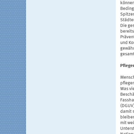
können 
Beding
Spitze
Städte
Die ge
bereit
Präven
und Ko
gewähr
gesamt
Pflege
Mensch
pflegen
Was vi
Beschä
Fassha
(DGUV)
damit 
bleibe
mit we
Unters