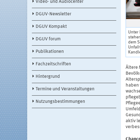
Video- und Audiocenter
DGUV-Newsletter
DGUV Kompakt
Unter
stehe
DGUV forum
dem S
Unfall
Publikationen
Kandl
Fachzeitschriften
Ältere
Bevölke
Hintergrund
Alters
haben 
Termine und Veranstaltungen
wachse
pflege
Nutzungsbestimmungen
Pflege
Umfeld
Gesund
aktiv l
verbes
Chance