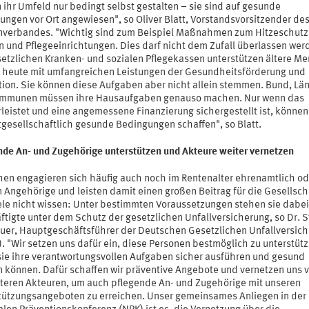
ihr Umfeld nur bedingt selbst gestalten – sie sind auf gesunde
ungen vor Ort angewiesen", so Oliver Blatt, Vorstandsvorsitzender de
nverbandes. "Wichtig sind zum Beispiel Maßnahmen zum Hitzeschutz
n und Pflegeeinrichtungen. Dies darf nicht dem Zufall überlassen wer
setzlichen Kranken- und sozialen Pflegekassen unterstützen ältere M
s heute mit umfangreichen Leistungen der Gesundheitsförderung und
tion. Sie können diese Aufgaben aber nicht allein stemmen. Bund, Lä
mmunen müssen ihre Hausaufgaben genauso machen. Nur wenn das
leistet und eine angemessene Finanzierung sichergestellt ist, können
gesellschaftlich gesunde Bedingungen schaffen", so Blatt.
nde An- und Zugehörige unterstützen und Akteure weiter vernetzen
en engagieren sich häufig auch noch im Rentenalter ehrenamtlich od
 Angehörige und leisten damit einen großen Beitrag für die Gesellsch
ele nicht wissen: Unter bestimmten Voraussetzungen stehen sie dabei
ftigte unter dem Schutz der gesetzlichen Unfallversicherung, so Dr. 
uer, Hauptgeschäftsführer der Deutschen Gesetzlichen Unfallversic
. "Wir setzen uns dafür ein, diese Personen bestmöglich zu unterstütz
sie ihre verantwortungsvollen Aufgaben sicher ausführen und gesund
n können. Dafür schaffen wir präventive Angebote und vernetzen uns v
iteren Akteuren, um auch pflegende An- und Zugehörige mit unseren
tützungsangeboten zu erreichen. Unser gemeinsames Anliegen in der