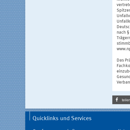
vertre
Spitze
Unfall
Unfall
Deutsc
nach §
Träger
stimmb
www.np
Das Prä
Fachkon
einzub
Gesund
Verban
teile
Quicklinks und Services