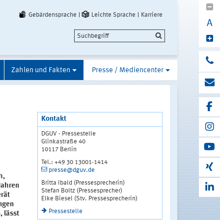
Gebärdensprache
Leichte Sprache
Karriere
A
Zahlen und Fakten
Presse / Mediencenter
Kontakt
DGUV - Pressestelle
Glinkastraße 40
10117 Berlin
Tel.: +49 30 13001-1414
presse@dguv.de
h,
Britta Ibald (Pressesprecherin)
Jahren
Stefan Boltz (Pressesprecher)
erät
Elke Biesel (Stv. Pressesprecherin)
ngen
Pressestelle
, lässt