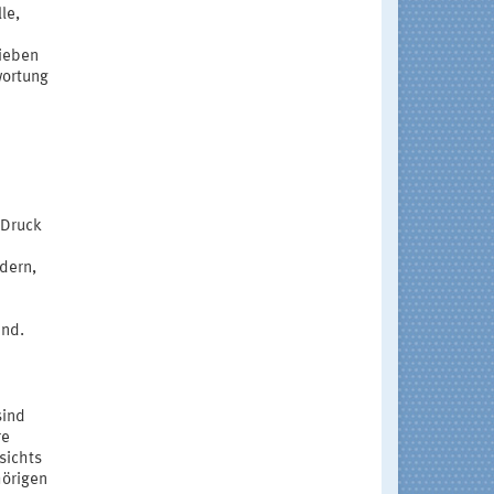
le,
rieben
wortung
 Druck
dern,
and.
sind
re
sichts
hörigen