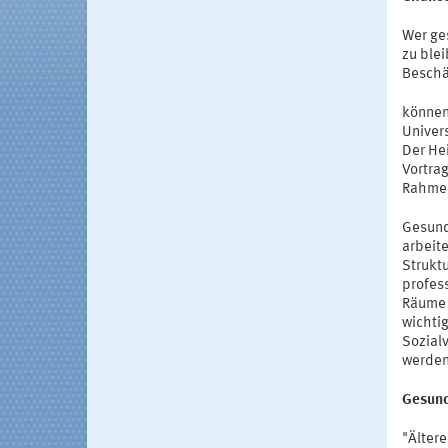
Wer ge
zu ble
Beschä
können,
Univer
Der Hei
Vortrag
Rahmen
Gesund
arbeit
Strukt
profess
Räume z
wichti
Sozial
werden
Gesund
"Ältere