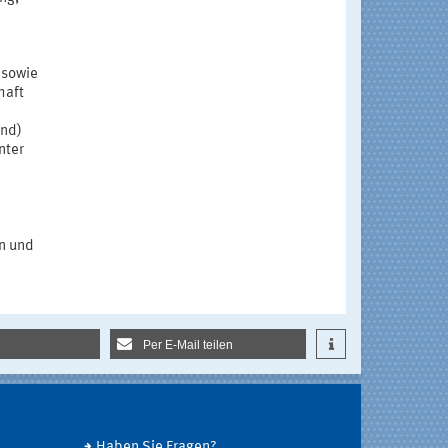
 sowie
haft
and)
nter
on und
Per E-Mail teilen
Haben Sie Fragen?