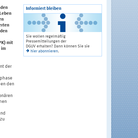
nden
Informiert bleiben
 Leben
en
erten
nden
Sie wollen regelmäßig
Pressemitteilungen der
PK) mit
DGUV erhalten? Dann können Sie sie
 im
hier abonnieren
.
nt der
bsphase
ben den
onären
chen
und
 zu