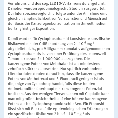
Verfahrens und des sog. LED10-Verfahrens durchgeführt.
Daneben wurden epidemiologische Studien ausgewertet.
Der Interspeziesvergleich erfolgte unter der Annahme einer
gleichen Empfindlichkeit von Versuchstier und Mensch auf
der Basis der Kanzerogenkonzentration im Umweltmedium
bei langfristiger Exposition.
Damit wurden für Cyclophosphamid konsistente spezifische
-6
-1
Risikowerte in der Größenordnung von 2 · 10
mg
abgeleitet, d. h., pro Milligramm kumulativ aufgenommenen
Cyclophosphamids ist von einer Erhöhung des Lebenszeit-
Tumorrisikos von 2 : 1 000 000 auszugehen. Die
kanzerogene Potenz von Melphalan ist als mindestens
zehnfach stärker zu bewerten. Nur spärlich vorhandene
Literaturdaten deuten darauf hin, dass die kanzerogene
Potenz von Methotrexat und 5-Fluoruracil geringer ist als
diejenige von Cyclophosphamid, falls diese beiden
Antimetaboliten überhaupt ein kanzerogenes Potenzial
besitzen. Aus den wenigen Tierversuchen mit Cisplatin kann
man mit großer Unsicherheit auf eine höhere kanzerogene
Potenz als bei Cyclophosphamid schließen. Für Etoposid
lässt sich mit Blick auf die epidemiologischen Erfahrungen
-6
-1
ein spezifisches Risiko von 2 bis 5 · 10
mg
als