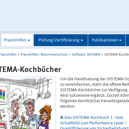
Praxishilfen
Prüfung/Zertifizierung
Publikationen
Praxishilfen
Praxishilfen: Maschinenschutz
Software: SISTEMA
SISTEMA-Kochb
TEMA-Kochbücher
Um die Handhabung der SISTEMA-So
zu vereinfachen, steht die offene Rei
SISTEMA-Kochbücher zur Verfügung.
wird sukzessive ergänzt. Zurzeit kön
folgende Kochbücher heruntergelad
werden:
Das SISTEMA-Kochbuch 1: Vom
Schaltbild zum Performance Level –
Quantifizierung von Sicherheitsfunk