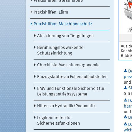
Praxishilfen: Gefahrstoffe
Praxishilfen: Lärm
Praxishilfen: Maschinenschutz
Absicherung von Tiergehegen
Aus d
Berührungslos wirkende
Kochb
Schutzeinrichtung
Bild: 
Checkliste Maschinenergonomie
D
Einzugskräfte an Folienauflaufstellen
pass
und
S
EMV und Funktionale Sicherheit für
SIS
Leistungsantriebssysteme
D
Hilfen zu Hydraulik/Pneumatik
barr
und
Be
Logikeinheiten für
Sicherheitsfunktionen
D
wich