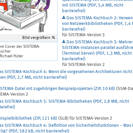
mit SISTEMA (PDF, 5,4 MB, nicht
barrierefrei)
Das SISTEMA-Kochbuch 2: Verwe
von Netzwerkbibliotheken (PDF, 1,4
barrierefrei)
für SISTEMA-Version 3
Bild vergrößern
Das SISTEMA-Kochbuch 3: Mehrer
em Cover der SISTEMA-
SISTEMA-Instanzen parallel ausführ
ücher
(Terminal Server) (PDF, 1,3 MB, nicht
Michael Hüter
barrierefrei)
für SISTEMA-Version 2
as SISTEMA-Kochbuch 4: Wenn die vorgesehenen Architekturen nicht
en (PDF, 2,7 MB, nicht barrierefrei)
ISTEMA-Datei mit zugehörigen Beispielprojekten (ZIP, 10 kB)
(SSM-Dat
TEMA-Version 2
as SISTEMA-Kochbuch 5: SISTEMA-Bibliotheken (PDF, 2,8 MB, nicht
ierefrei)
ispielbibliothek (ZIP, 121 kB)
(SLB) für SISTEMA-Version 2
as SISTEMA-Kochbuch 6: Definition von Sicherheitsfunktionen – Was i
tig? (PDF, 582 kB, nicht barrierefrei)