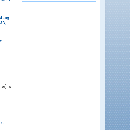
ndung
 MB,
e
en
ei) für
st