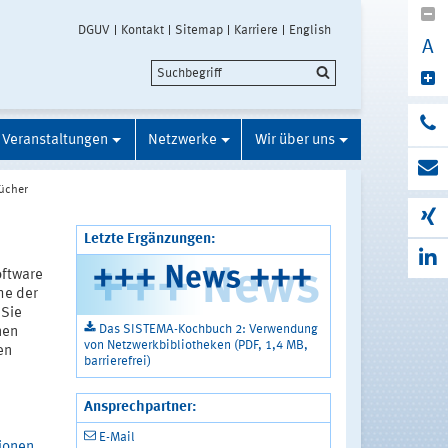
DGUV
Kontakt
Sitemap
Karriere
English
A
Veranstaltungen
Netzwerke
Wir über uns
ücher
Letzte Ergänzungen:
ftware
he der
 Sie
Das SISTEMA-Kochbuch 2: Verwendung
nen
von Netzwerkbibliotheken (PDF, 1,4 MB,
en
barrierefrei)
Ansprechpartner:
E-Mail
tionen