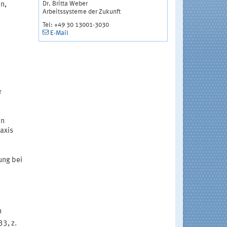
Dr. Britta Weber
n,
Arbeitssysteme der Zukunft
Tel: +49 30 13001-3030
E-Mail
r
en
axis
ung bei
n
3, z.