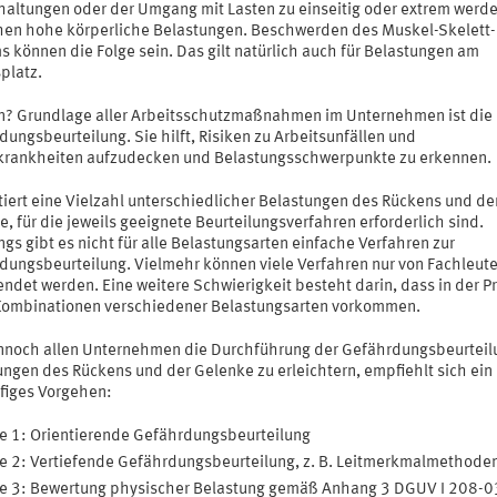
haltungen oder der Umgang mit Lasten zu einseitig oder extrem werde
hen hohe körperliche Belastungen. Beschwerden des Muskel-Skelett-
 können die Folge sein. Das gilt natürlich auch für Belastungen am
platz.
n? Grundlage aller Arbeitsschutzmaßnahmen im Unternehmen ist die
ungsbeurteilung. Sie hilft, Risiken zu Arbeitsunfällen und
krankheiten aufzudecken und Belastungsschwerpunkte zu erkennen.
tiert eine Vielzahl unterschiedlicher Belastungen des Rückens und de
, für die jeweils geeignete Beurteilungsverfahren erforderlich sind.
ngs gibt es nicht für alle Belastungsarten einfache Verfahren zur
dungsbeurteilung. Vielmehr können viele Verfahren nur von Fachleut
ndet werden. Eine weitere Schwierigkeit besteht darin, dass in der Pr
Kombinationen verschiedener Belastungsarten vorkommen.
noch allen Unternehmen die Durchführung der Gefährdungsbeurteil
ungen des Rückens und der Gelenke zu erleichtern, empfiehlt sich ein
ufiges Vorgehen:
e 1: Orientierende Gefährdungsbeurteilung
e 2: Vertiefende Gefährdungsbeurteilung, z. B. Leitmerkmalmethode
e 3: Bewertung physischer Belastung gemäß Anhang 3 DGUV I 208-03