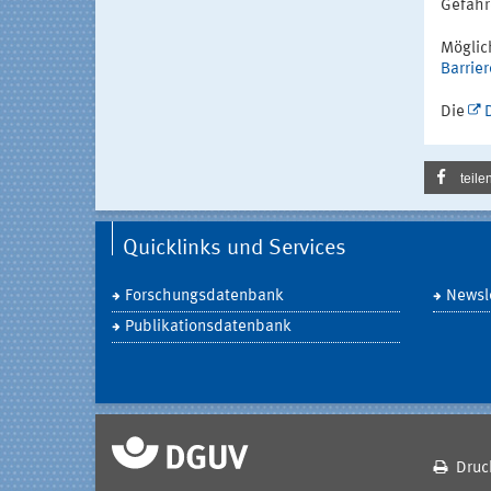
Gefähr
Möglic
Barrier
Die
teile
Quicklinks und Services
Forschungsdatenbank
Newsle
Publikationsdatenbank
Druc