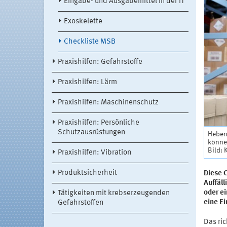
Eingabe- und Ausgabemittel in der IT
Exoskelette
Checkliste MSB
Praxishilfen: Gefahrstoffe
Praxishilfen: Lärm
Praxishilfen: Maschinenschutz
Praxishilfen: Persönliche
Schutzausrüstungen
Heben,
könne
Bild:
Praxishilfen: Vibration
Produktsicherheit
Diese C
Auffäl
oder ei
Tätigkeiten mit krebserzeugenden
eine E
Gefahrstoffen
Das ri