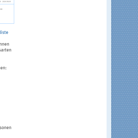
 –
iste
önnen
sarten
len:
rsonen