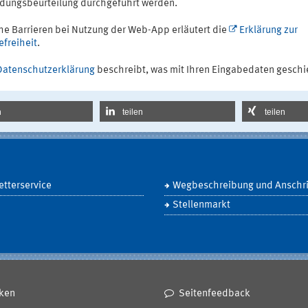
dungsbeurteilung durchgeführt werden.
he Barrieren bei Nutzung der Web-App erläutert die
Erklärung zur
efreiheit
.
Datenschutzerklärung
beschreibt, was mit Ihren Eingabedaten geschi
n
teilen
teilen
tterservice
Wegbeschreibung und Anschri
Stellenmarkt
ken
Seitenfeedback