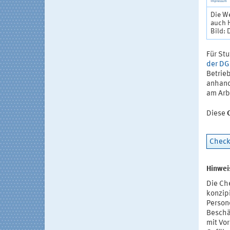
Die We
auch H
Bild:
Für Stu
der D
Betrie
anhand
am Arb
Diese
Check
Hinwei
Die Che
konzip
Person
Beschä
mit Vor