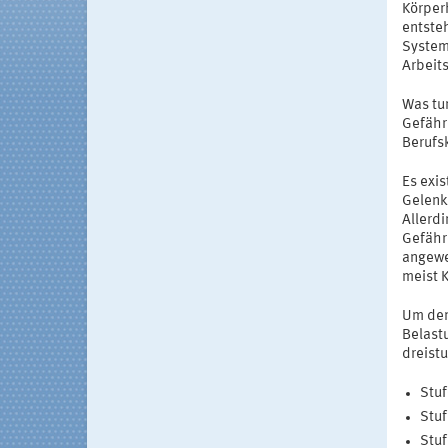
Körper
entste
Systems
Arbeits
Was tu
Gefährd
Berufs
Es exis
Gelenke
Allerdi
Gefähr
angewe
meist 
Um den
Belast
dreist
Stuf
Stuf
Stuf