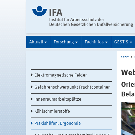
Aktuell
Forschung
Fachinfos
GESTIS
Start
Web
Elektromagnetische Felder
Orie
Gefahrenschwerpunkt Frachtcontainer
Bela
Innenraumarbeitsplätze
Kühlschmierstoffe
Praxishilfen: Ergonomie