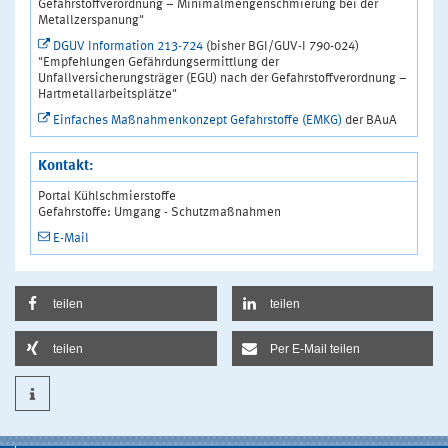
Gefahrstoffverordnung – Minimalmengenschmierung bei der
Metallzerspanung"
DGUV Information 213-724
(bisher BGI/GUV-I 790-024)
"Empfehlungen Gefährdungsermittlung der
Unfallversicherungsträger (EGU) nach der Gefahrstoffverordnung –
Hartmetallarbeitsplätze"
Einfaches Maßnahmenkonzept Gefahrstoffe (EMKG)
der BAuA
Kontakt:
Portal Kühlschmierstoffe
Gefahrstoffe: Umgang - Schutzmaßnahmen
E-Mail
teilen
teilen
teilen
Per E-Mail teilen