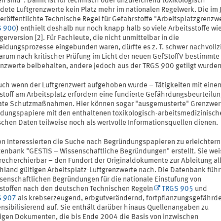
n sind". Damit ist für technisch oder unzureichend toxikologisch
dete Luftgrenzwerte kein Platz mehr im nationalen Regelwerk. Die im 
röffentlichte Technische Regel für Gefahrstoffe "Arbeitsplatzgrenzwe
S 900
) enthielt deshalb nur noch knapp halb so viele Arbeitsstoffe wi
erversion [2]. Für Fachleute, die nicht unmittelbar in die
eidungsprozesse eingebunden waren, dürfte es z. T. schwer nachvoll
warum nach kritischer Prüfung im Licht der neuen GefStoffV bestimmte
enzwerte beibehalten, andere jedoch aus der TRGS 900 getilgt wurden
uch wenn der Luftgrenzwert aufgehoben wurde – Tätigkeiten mit eine
stoff am Arbeitsplatz erfordern eine fundierte Gefährdungsbeurteilu
te Schutzmaßnahmen. Hier können sogar "ausgemusterte" Grenzwer
dungspapiere mit den enthaltenen toxikologisch-arbeitsmedizinisch
schen Daten teilweise noch als wertvolle Informationsquellen dienen.
en Interessierten die Suche nach Begründungspapieren zu erleichtern
tenbank "GESTIS – Wissenschaftliche Begründungen" erstellt. Sie wei
recherchierbar – den Fundort der Originaldokumente zur Ableitung all
hland gültigen Arbeitsplatz-Luftgrenzwerte nach. Die Datenbank führ
ssenschaftlichen Begründungen für die nationale Einstufung von
stoffen nach den deutschen Technischen Regeln
TRGS 905
und
S 907
als krebserzeugend, erbgutverändernd, fortpflanzungsgefährd
ensibilisierend auf. Sie enthält darüber hinaus Quellenangaben zu
igen Dokumenten, die bis Ende 2004 die Basis von inzwischen