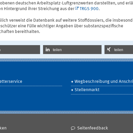
obenen deutschen Arbeitsplatz-Luftgrenzwerten darstellten, und erlä
en Hintergrund ihrer Streichung aus der
TRGS 900
.
lich verweist die Datenbank auf weitere Stoffdossiers, die insbesond
sschützer eine Fülle wichtiger Angaben über substanzspezifische
chaften bereithalten.
n
teilen
teilen
tterservice
Wegbeschreibung und Anschri
Stellenmarkt
ken
Seitenfeedback