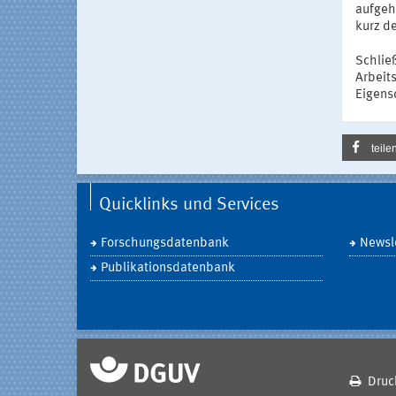
aufgeh
kurz d
Schließ
Arbeit
Eigens
teile
Quicklinks und Services
Forschungsdatenbank
Newsle
Publikationsdatenbank
Druc