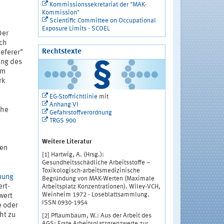
Kommissionssekretariat der "MAK-
Kommission"
Scientific Committee on Occupational
Exposure Limits - SCOEL
Der
ich
Rechtstexte
eferer"
ung des
um
rk
EG-Stoffrichtlinie
mit
Anhang VI
öhe
Gefahrstoffverordnung
TRGS 900
Weitere Literatur
ten
[1] Hartwig, A. (Hrsg.):
Gesundheitsschädliche Arbeitsstoffe –
Toxikologisch-arbeitsmedizinische
nung
Begründung von MAK-Werten (Maximale
rt-
Arbeitsplatz Konzentrationen). Wiley-VCH,
Weinheim 1972 - Loseblattsammlung.
wert
ISSN 0930-1954
e oder
ht zu
[2] Pflaumbaum, W.: Aus der Arbeit des
AGS: Erste Arbeitsplatzgrenzwerte zur