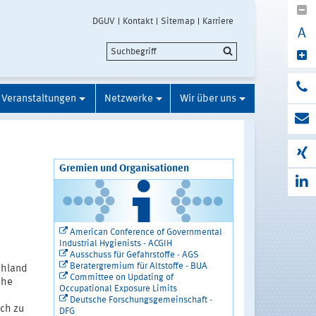
DGUV
Kontakt
Sitemap
Karriere
A
Veranstaltungen
Netzwerke
Wir über uns
Gremien und Organisationen
American Conference of Governmental
Industrial Hygienists - ACGIH
Ausschuss für Gefahrstoffe - AGS
Beratergremium für Altstoffe - BUA
chland
Committee on Updating of
che
Occupational Exposure Limits
Deutsche Forschungsgemeinschaft -
ich zu
DFG