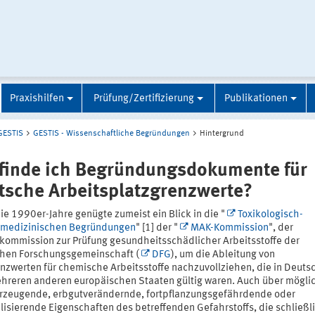
Praxishilfen
Prüfung/Zertifizierung
Publikationen
GESTIS
GESTIS - Wissenschaftliche Begründungen
Hintergrund
finde ich Begründungsdokumente für
tsche Arbeitsplatzgrenzwerte?
die 1990er-Jahre genügte zumeist ein Blick in die "
Toxikologisch-
smedizinischen Begründungen
" [1] der "
MAK-Kommission
", der
kommission zur Prüfung gesundheitsschädlicher Arbeitsstoffe der
hen Forschungsgemeinschaft (
DFG
), um die Ableitung von
enzwerten für chemische Arbeitsstoffe nachzuvollziehen, die in Deuts
hreren anderen europäischen Staaten gültig waren. Auch über mögli
rzeugende, erbgutverändernde, fortpflanzungsgefährdende oder
lisierende Eigenschaften des betreffenden Gefahrstoffs, die schließl