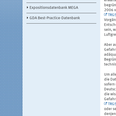
erwarte
begrün
Expositionsdatenbank MEGA
2006 ve
TRG
GDA Best-Practice-Datenbank
Vorgäng
Entsch
sein, 
Luftgr
Aber a
Gefahr
adäqua
Begrün
techni
Um all
die Da
sofern 
Deutsc
die wi
Gefahr
TRG
oder s
denjen