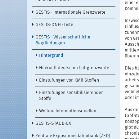
chemische Stoffe
einer 
Kommis
GESTIS - Internationale Grenzwerte
Inzwis
GESTIS-DNEL-Liste
Einflu
zunehm
GESTIS - Wissenschaftliche
von Gr
Begründungen
Aussch
mittle
Hintergrund
übern
Herkunft deutscher Luftgrenzwerte
Dies h
einzeln
arbeits
Einstufungen von KMR-Stoffen
gesamm
vielmeh
Einstufungen sensibilisierender
oder im
Stoffe
Aus de
Weitere Informationsquellen
(GefSt
Konzep
GESTIS-STAUB-EX
gibt nu
chroni
Zentrale Expositionsdatenbank (ZED)