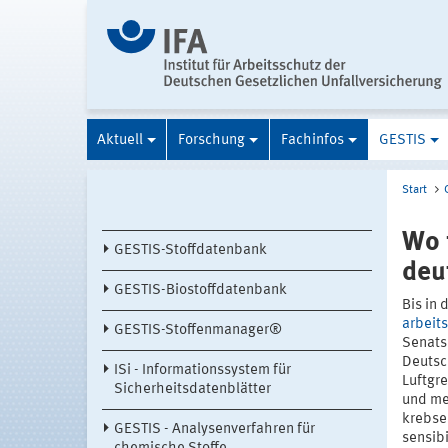
Aktuell
Forschung
Fachinfos
GESTIS
Start
Wo 
GESTIS-Stoffdatenbank
deu
GESTIS-Biostoffdatenbank
Bis in 
arbeit
GESTIS-Stoffenmanager®
Senats
Deutsc
ISi - Informationssystem für
Luftgr
Sicherheitsdatenblätter
und me
krebse
GESTIS - Analysenverfahren für
sensibi