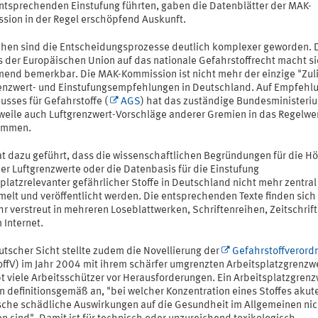
entsprechenden Einstufung führten, gaben die Datenblätter der MAK-
sion in der Regel erschöpfend Auskunft.
chen sind die Entscheidungsprozesse deutlich komplexer geworden. 
ss der Europäischen Union auf das nationale Gefahrstoffrecht macht s
end bemerkbar. Die MAK-Kommission ist nicht mehr der einzige "Zuli
enzwert- und Einstufungsempfehlungen in Deutschland. Auf Empfehl
usses für Gefahrstoffe (
AGS
) hat das zuständige Bundesministeri
rweile auch Luftgrenzwert-Vorschläge anderer Gremien in das Regelwe
ommen.
at dazu geführt, dass die wissenschaftlichen Begründungen für die H
er Luftgrenzwerte oder die Datenbasis für die Einstufung
platzrelevanter gefährlicher Stoffe in Deutschland nicht mehr zentral
elt und veröffentlicht werden. Die entsprechenden Texte finden sich
r verstreut in mehreren Loseblattwerken, Schriftenreihen, Zeitschrif
 Internet.
utscher Sicht stellte zudem die Novellierung der
Gefahrstoffverord
offV) im Jahr 2004 mit ihrem schärfer umgrenzten Arbeitsplatzgrenzwe
t viele Arbeitsschützer vor Herausforderungen. Ein Arbeitsplatzgrenz
n definitionsgemäß an, "bei welcher Konzentration eines Stoffes akut
sche schädliche Auswirkungen auf die Gesundheit im Allgemeinen nic