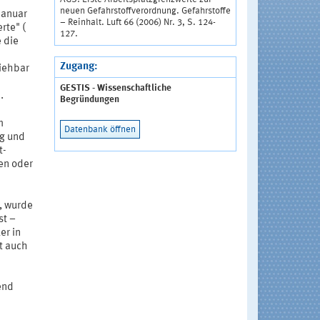
neuen Gefahrstoffverordnung. Gefahrstoffe
Januar
– Reinhalt. Luft 66 (2006) Nr. 3, S. 124-
rte" (
127.
e die
Zugang:
ziehbar
GESTIS - Wissenschaftliche
.
Begründungen
m
Datenbank öffnen
ng und
t-
en oder
, wurde
st –
er in
t auch
end