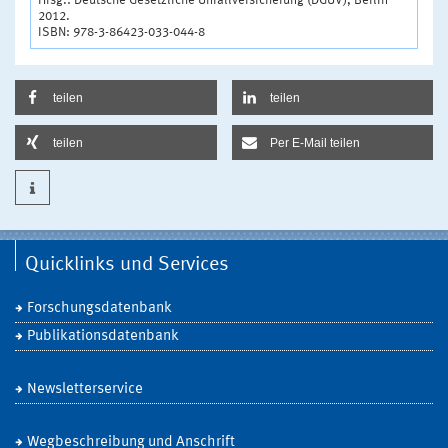
Hrsg.: Deutsche Gesetzliche Unfallversicherung (DGUV), Berlin
2012.
ISBN: 978-3-86423-033-044-8
teilen
teilen
teilen
Per E-Mail teilen
Quicklinks und Services
Forschungsdatenbank
Publikationsdatenbank
Newsletterservice
Wegbeschreibung und Anschrift