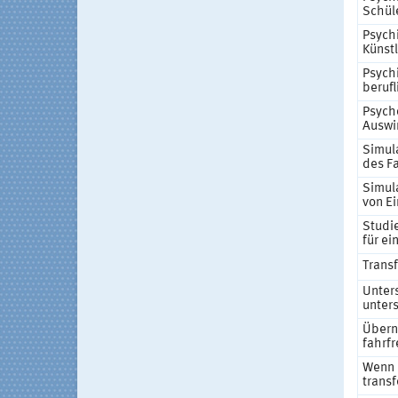
Schül
Psych
Künstl
Psych
beruf
Psych
Auswi
Simul
des F
Simul
von Ei
Studie
für ei
Trans
Unter
unters
Übern
fahrf
Wenn E
transf