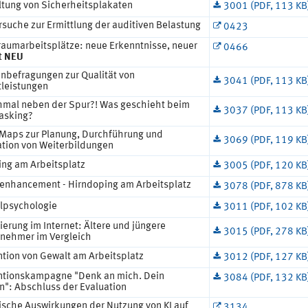
ltung von Sicherheitsplakaten
3001 (PDF, 113 KB
suche zur Ermittlung der auditiven Belastung
0423
raumarbeitsplätze: neue Erkenntnisse, neuer
0466
t
NEU
nbefragungen zur Qualität von
3041 (PDF, 113 KB
tleistungen
mal neben der Spur?! Was geschieht beim
3037 (PDF, 113 KB
tasking?
Maps zur Planung, Durchführung und
3069 (PDF, 119 KB
ation von Weiterbildungen
ng am Arbeitsplatz
3005 (PDF, 120 KB
enhancement - Hirndoping am Arbeitsplatz
3078 (PDF, 878 KB
llpsychologie
3011 (PDF, 102 KB
ierung im Internet: Ältere und jüngere
3015 (PDF, 278 KB
tnehmer im Vergleich
ntion von Gewalt am Arbeitsplatz
3012 (PDF, 127 KB
ntionskampagne "Denk an mich. Dein
3084 (PDF, 132 KB
n": Abschluss der Evaluation
ische Auswirkungen der Nutzung von KI auf
3134