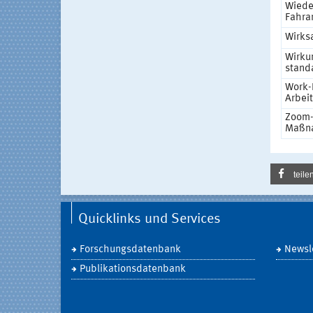
Wiede
Fahran
Wirks
Wirkun
stand
Work-
Arbei
Zoom-
Maßn
teile
Quicklinks und Services
Forschungsdatenbank
Newsle
Publikationsdatenbank