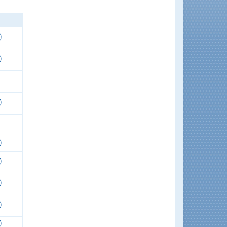
)
)
)
)
)
)
)
)