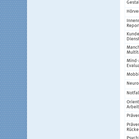
Gesta
Hörver
Innen
Repor
Kunde
Diens
Manch
Multi
Mind-
Evalu
Mobbi
Neuro
Notfa
Orient
Arbei
Präve
Präve
Rücke
Psych