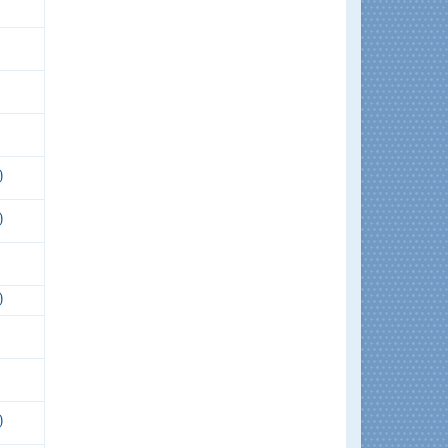
)
)
)
)