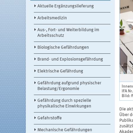
Aktuelle Ergänzungslieferung
Arbeitsmedizin
Aus-, Fort- und Weiterbildung im
Arbeitsschutz
Biologische Gefährdungen
Brand- und Explosionsgefährdung
Elektrische Gefährdung
Gefährdung aufgrund physischer
Innenr
Belastung/Ergonomie
IFA Nr
Bild: 
Gefährdung durch spezielle
physikalische Einwirkungen
Die ak
Über d
Gefahrstoffe
Publik
zusätz
Mechanische Gefährdungen
Akadem