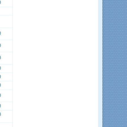
)
)
)
)
)
)
)
)
)
)