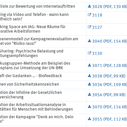
iste zur Bewertung von Internetauftritten
3028 (PDF, 130 KB
ing via Video und Telefon - wann kann
3118
lfreich sein?
king Space am IAG: Neue Räume für
3127
borative Arbeitsformen
benenmodell zur Kampagnenevaluation am
3040 (PDF, 154 KB
el von "Risiko raus!"
Sharing: Psychische Belastung und
3130
ltungsempfehlungen
okusgruppen-Methode am Beispiel des
3071 (PDF, 128 KB
nsplans zur Umsetzung der UN-BRK
raft der Gedanken … - Biofeedback
3038 (PDF, 99 KB)
nen von Sicherheitskennzeichen
3036 (PDF, 109 KB
tion der Infoline der Gesetzlichen
3056 (PDF, 98 KB)
lversicherung
tion der Arbeitssituationsanalyse in
3070 (PDF, 116 KB
tätten für Menschen mit Behinderungen
ation der Kampagne "Denk an mich. Dein
3055 (PDF, 112 KB
n"