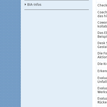
BIA-Infos
Checkl
Coach
das hi
Cowor
kolla
Das E
Beispi
Desk 
Gesta
Die F
Aktio
Die K
Erken
Evalua
Unfal
Evalua
Werks
Evalu
Rücke