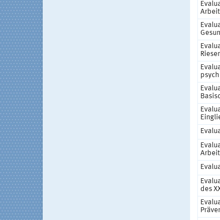
Evalua
Arbei
Evalua
Gesun
Evalu
Riese
Evalua
psych
Evalua
Basisq
Evalua
Eingl
Evalu
Evalu
Arbei
Evalu
Evalu
des X
Evalu
Präve