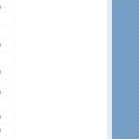
)
)
)
)
)
)