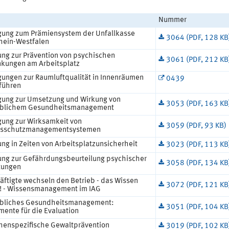
Nummer
gung zum Prämiensystem der Unfallkasse
3064 (PDF, 128 KB
hein-Westfalen
ung zur Prävention von psychischen
3061 (PDF, 212 KB
nkungen am Arbeitsplatz
gungen zur Raumluftqualität in Innenräumen
0439
führen
gung zur Umsetzung und Wirkung von
3053 (PDF, 163 KB
eblichem Gesundheitsmanagement
gung zur Wirksamkeit von
3059 (PDF, 93 KB)
tsschutzmanagementsystemen
ng in Zeiten von Arbeitsplatzunsicherheit
3023 (PDF, 113 KB
ung zur Gefährdungsbeurteilung psychischer
3058 (PDF, 134 KB
tungen
äftigte wechseln den Betrieb - das Wissen
3072 (PDF, 121 KB
t! - Wissensmanagement im IAG
ebliches Gesundheitsmanagement:
3051 (PDF, 104 KB
mente für die Evaluation
henspezifische Gewaltprävention
3019 (PDF, 102 KB