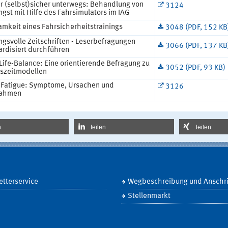
r (selbst)sicher unterwegs: Behandlung von
3124
gst mit Hilfe des Fahrsimulators im IAG
amkeit eines Fahrsicherheitstrainings
3048 (PDF, 152 KB
gsvolle Zeitschriften - Leserbefragungen
3066 (PDF, 137 KB
ardisiert durchführen
Life-Balance: Eine orientierende Befragung zu
3052 (PDF, 93 KB)
tszeitmodellen
Fatigue: Symptome, Ursachen und
3126
ahmen
n
teilen
teilen
tterservice
Wegbeschreibung und Anschri
Stellenmarkt