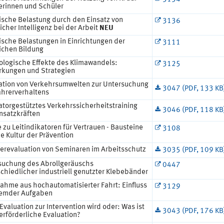
erinnen und Schüler
ische Belastung durch den Einsatz von
3136
icher Intelligenz bei der Arbeit
NEU
ische Belastungen in Einrichtungen der
3111
lichen Bildung
ologische Effekte des Klimawandels:
3125
rkungen und Strategien
ation von Verkehrsumwelten zur Untersuchung
3047 (PDF, 133 KB
ahrerverhaltens
atorgestütztes Verkehrssicherheitstraining
3046 (PDF, 118 KB
nsatzkräften
 zu Leitindikatoren für Vertrauen - Bausteine
3108
ne Kultur der Prävention
ferevaluation von Seminaren im Arbeitsschutz
3035 (PDF, 109 KB
suchung des Abrollgeräuschs
0447
chiedlicher industriell genutzter Klebebänder
ahme aus hochautomatisierter Fahrt: Einfluss
3129
remder Aufgaben
valuation zur Intervention wird oder: Was ist
3043 (PDF, 176 KB
erförderliche Evaluation?