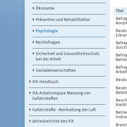
Ökonomie
Titel
Befra
Prävention und Rehabilitation
Nordr
Berat
Psychologie
Erkra
Rechtsfragen
Befra
durch
Sicherheit und Gesundheitsschutz
Befra
bei der Arbeit
Betri
Befra
Sozialwissenschaften
Arbei
Beratu
IFA-Handbuch
Berat
Belas
IFA-Arbeitsmappe Messung von
Gefahrstoffen
Besch
bleib
Gefahrstoffe - Reinhaltung der Luft
Betri
Instru
Jahresberichte des IFA
Branc