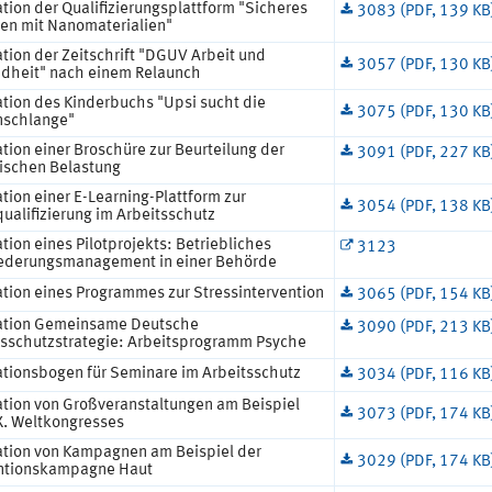
tion der Qualifizierungsplattform "Sicheres
3083 (PDF, 139 KB
ten mit Nanomaterialien"
tion der Zeitschrift "DGUV Arbeit und
3057 (PDF, 130 KB
dheit" nach einem Relaunch
ation des Kinderbuchs "Upsi sucht die
3075 (PDF, 130 KB
nschlange"
tion einer Broschüre zur Beurteilung der
3091 (PDF, 227 KB
ischen Belastung
tion einer E-Learning-Plattform zur
3054 (PDF, 138 KB
ualifizierung im Arbeitsschutz
tion eines Pilotprojekts: Betriebliches
3123
iederungsmanagement in einer Behörde
ation eines Programmes zur Stressintervention
3065 (PDF, 154 KB
ation Gemeinsame Deutsche
3090 (PDF, 213 KB
tsschutzstrategie: Arbeitsprogramm Psyche
ationsbogen für Seminare im Arbeitsschutz
3034 (PDF, 116 KB
ation von Großveranstaltungen am Beispiel
3073 (PDF, 174 KB
X. Weltkongresses
ation von Kampagnen am Beispiel der
3029 (PDF, 174 KB
ntionskampagne Haut