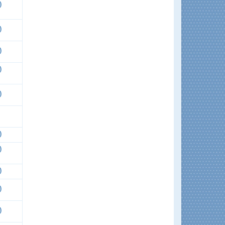
)
)
)
)
)
)
)
)
)
)