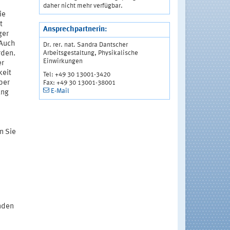
daher nicht mehr verfügbar.
ie
t
Ansprechpartnerin:
ger
 Auch
Dr. rer. nat. Sandra Dantscher
Arbeitsgestaltung, Physikalische
rden.
Einwirkungen
er
keit
Tel: +49 30 13001-3420
ber
Fax: +49 30 13001-38001
E-Mail
ung
n Sie
nden