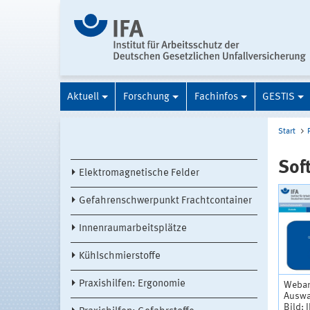
Aktuell
Forschung
Fachinfos
GESTIS
Start
Sof
Elektromagnetische Felder
Gefahrenschwerpunkt Frachtcontainer
Innenraumarbeitsplätze
Kühlschmierstoffe
Praxishilfen: Ergonomie
Weban
Auswa
Bild: 