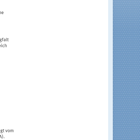
ne
gfalt
eich
egt vom
A).