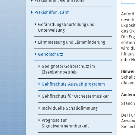
Praxishilfen: Gefahrstoffe
Praxishilfen: Lärm
Anford
erweit
Gefährdungsbeurteilung und
Exposit
Unterweisung
das Ok
Die Er
Lärmmessung und Lärmminderung
sortie
wird du
hinaus
Gehörschutz
oder He
Geeigneter Gehörschutz im
Hinwei
Eisenbahnbetrieb
Schalld
diesen 
Gehörschutz-Auswahlprogramm
Änderu
Gehörschutz für Orchestermusiker
Stand 
Individuelle Schalldämmung
Der Fu
Prognose zur
Anwend
Signalwahrnehmbarkeit
Sie nic