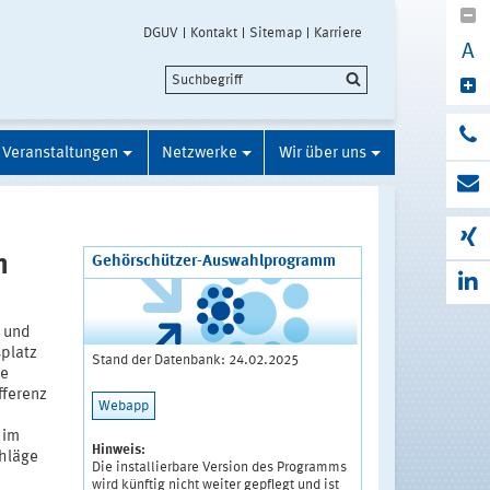
DGUV
Kontakt
Sitemap
Karriere
A
Veranstaltungen
Netzwerke
Wir über uns
n
Gehörschützer-Auswahlprogramm
 und
splatz
Stand der Datenbank: 24.02.2025
te
fferenz
Webapp
 im
Hinweis:
chläge
Die installierbare Version des Programms
wird künftig nicht weiter gepflegt und ist