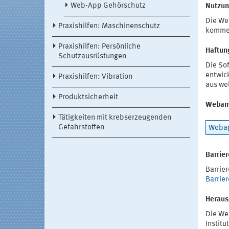
Web-App Gehörschutz
Nutzu
Die We
Praxishilfen: Maschinenschutz
kommerz
Praxishilfen: Persönliche
Haftun
Schutzausrüstungen
Die So
entwick
Praxishilfen: Vibration
aus we
Produktsicherheit
Weban
Tätigkeiten mit krebserzeugenden
Gefahrstoffen
Webap
Barrier
Barrie
Barrier
Heraus
Die We
Institu