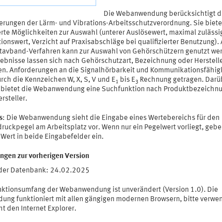
Die Webanwendung berücksichtigt d
erungen der Lärm- und Vibrations-Arbeitsschutzverordnung. Sie biete
erte Möglichkeiten zur Auswahl (unterer Auslösewert, maximal zulässi
ionswert, Verzicht auf Praxisabschläge bei qualifizierter Benutzung).
tavband-Verfahren kann zur Auswahl von Gehörschützern genutzt we
gebnisse lassen sich nach Gehörschutzart, Bezeichnung oder Herstell
ren. Anforderungen an die Signalhörbarkeit und Kommunikationsfähig
rch die Kennzeichen W, X, S, V und E
bis E
Rechnung getragen. Darü
1
3
 bietet die Webanwendung eine Suchfunktion nach Produktbezeichn
rsteller.
s
: Die Webanwendung sieht die Eingabe eines Wertebereichs für den
ruckpegel am Arbeitsplatz vor. Wenn nur ein Pegelwert vorliegt, gebe
Wert in beide Eingabefelder ein.
ngen zur vorherigen Version
der Datenbank: 24.02.2025
nktionsumfang der Webanwendung ist unverändert (Version 1.0). Die
ung funktioniert mit allen gängigen modernen Browsern, bitte verwe
ht den Internet Explorer.