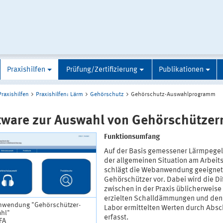
Praxishilfen
Prüfung/Zertifizierung
Publikationen
Praxishilfen
Praxishilfen: Lärm
Gehörschutz
Gehörschutz-Auswahlprogramm
tware zur Auswahl von Gehörschützer
Funktionsumfang
Auf der Basis gemessener Lärmpegel
der allgemeinen Situation am Arbeit
schlägt die Webanwendung geeigne
Gehörschützer vor. Dabei wird die Di
zwischen in der Praxis üblicherweise
erzielten Schalldämmungen und den
wendung "Gehörschützer-
Labor ermittelten Werten durch Abs
hl"
erfasst.
IFA