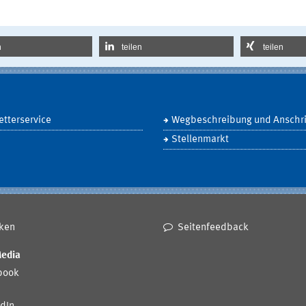
n
teilen
teilen
tterservice
Wegbeschreibung und Anschri
Stellenmarkt
ken
Seitenfeedback
Media
book