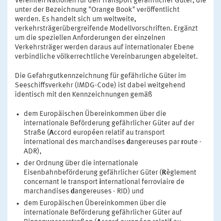
Vereinten Nationen für den Transport gefährlicher Güter, die
unter der Bezeichnung "Orange Book" veröffentlicht
werden. Es handelt sich um weltweite,
verkehrsträgerübergreifende Modellvorschriften. Ergänzt
um die speziellen Anforderungen der einzelnen
Verkehrsträger werden daraus auf internationaler Ebene
verbindliche völkerrechtliche Vereinbarungen abgeleitet.
Die Gefahrgutkennzeichnung für gefährliche Güter im
Seeschiffsverkehr (IMDG-Code) ist dabei weitgehend
identisch mit den Kennzeichnungen gemäß
dem Europäischen Übereinkommen über die
internationale Beförderung gefährlicher Güter auf der
Straße (
A
ccord européen relatif au transport
international des marchandises
d
angereuses par
r
oute -
ADR),
der Ordnung über die internationale
Eisenbahnbeförderung gefährlicher Güter (
R
èglement
concernant le transport
i
nternational ferroviaire de
marchandises
d
angereuses - RID) und
dem Europäischen Übereinkommen über die
internationale Beförderung gefährlicher Güter auf