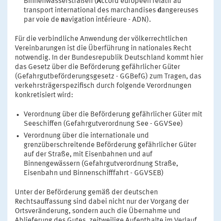
Binnenwasserstraßen (
A
ccord européen relatif au
transport international des marchandises
d
angereuses
par voie de
n
avigation intérieure - ADN).
Für die verbindliche Anwendung der völkerrechtlichen
Vereinbarungen ist die Überführung in nationales Recht
notwendig. In der Bundesrepublik Deutschland kommt hier
das Gesetz über die Beförderung gefährlicher Güter
(Gefahrgutbeförderungsgesetz - GGBefG) zum Tragen, das
verkehrsträgerspezifisch durch folgende Verordnungen
konkretisiert wird:
Verordnung über die Beförderung gefährlicher Güter mit
Seeschiffen (Gefahrgutverordnung See - GGVSee)
Verordnung über die internationale und
grenzüberschreitende Beförderung gefährlicher Güter
auf der Straße, mit Eisenbahnen und auf
Binnengewässern (Gefahrgutverordnung Straße,
Eisenbahn und Binnenschifffahrt - GGVSEB)
Unter der Beförderung gemäß der deutschen
Rechtsauffassung sind dabei nicht nur der Vorgang der
Ortsveränderung, sondern auch die Übernahme und
Ablieferung des Gutes, zeitweilige Aufenthalte im Verlauf