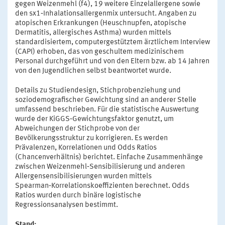
gegen Weizenmehl (f4), 19 weitere Einzelallergene sowie
den sx1‑Inhalationsallergenmix untersucht. Angaben zu
atopischen Erkrankungen (Heuschnupfen, atopische
Dermatitis, allergisches Asthma) wurden mittels
standardisiertem, computergestütztem ärztlichem Interview
(CAPI) erhoben, das von geschultem medizinischem
Personal durchgeführt und von den Eltern bzw. ab 14 Jahren
von den Jugendlichen selbst beantwortet wurde.
Details zu Studiendesign, Stichprobenziehung und
soziodemografischer Gewichtung sind an anderer Stelle
umfassend beschrieben. Für die statistische Auswertung
wurde der KiGGS‑Gewichtungsfaktor genutzt, um
Abweichungen der Stichprobe von der
Bevölkerungsstruktur zu korrigieren. Es werden
Prävalenzen, Korrelationen und Odds Ratios
(Chancenverhältnis) berichtet. Einfache Zusammenhänge
zwischen Weizenmehl‑Sensibilisierung und anderen
Allergensensibilisierungen wurden mittels
Spearman‑Korrelationskoeffizienten berechnet. Odds
Ratios wurden durch binäre logistische
Regressionsanalysen bestimmt.
Stand: