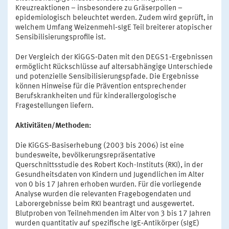
Kreuzreaktionen – insbesondere zu Gräserpollen –
epidemiologisch beleuchtet werden. Zudem wird geprüft, in
welchem Umfang Weizenmehl‑sIgE Teil breiterer atopischer
Sensibilisierungsprofile ist.
Der Vergleich der KiGGS‑Daten mit den DEGS1‑Ergebnissen
ermöglicht Rückschlüsse auf altersabhängige Unterschiede
und potenzielle Sensibilisierungspfade. Die Ergebnisse
können Hinweise für die Prävention entsprechender
Berufskrankheiten und für kinderallergologische
Fragestellungen liefern.
Aktivitäten/Methoden:
Die KiGGS‑Basiserhebung (2003 bis 2006) ist eine
bundesweite, bevölkerungsrepräsentative
Querschnittsstudie des Robert Koch-Instituts (RKI), in der
Gesundheitsdaten von Kindern und Jugendlichen im Alter
von 0 bis 17 Jahren erhoben wurden. Für die vorliegende
Analyse wurden die relevanten Fragebogendaten und
Laborergebnisse beim RKI beantragt und ausgewertet.
Blutproben von Teilnehmenden im Alter von 3 bis 17 Jahren
wurden quantitativ auf spezifische IgE‑Antikörper (sIgE)