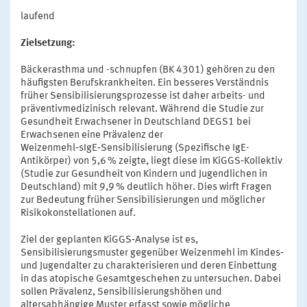
laufend
Zielsetzung:
Bäckerasthma und -schnupfen (BK 4301) gehören zu den
häufigsten Berufskrankheiten. Ein besseres Verständnis
früher Sensibilisierungsprozesse ist daher arbeits- und
präventivmedizinisch relevant. Während die Studie zur
Gesundheit Erwachsener in Deutschland DEGS1 bei
Erwachsenen eine Prävalenz der
Weizenmehl‑sIgE‑Sensibilisierung (Spezifische IgE-
Antikörper) von 5,6 % zeigte, liegt diese im KiGGS‑Kollektiv
(Studie zur Gesundheit von Kindern und Jugendlichen in
Deutschland) mit 9,9 % deutlich höher. Dies wirft Fragen
zur Bedeutung früher Sensibilisierungen und möglicher
Risikokonstellationen auf.
Ziel der geplanten KiGGS‑Analyse ist es,
Sensibilisierungsmuster gegenüber Weizenmehl im Kindes‑
und Jugendalter zu charakterisieren und deren Einbettung
in das atopische Gesamtgeschehen zu untersuchen. Dabei
sollen Prävalenz, Sensibilisierungshöhen und
altersabhängige Muster erfasst sowie mögliche