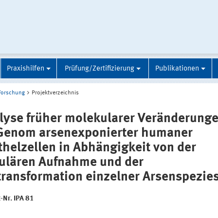
Praxishilfen
Prüfung/Zertifizierung
Publikationen
Forschung
Projektverzeichnis
lyse früher molekularer Veränderung
Genom arsenexponierter humaner
thelzellen in Abhängigkeit von der
lulären Aufnahme und der
transformation einzelner Arsenspezie
-Nr. IPA 81
: