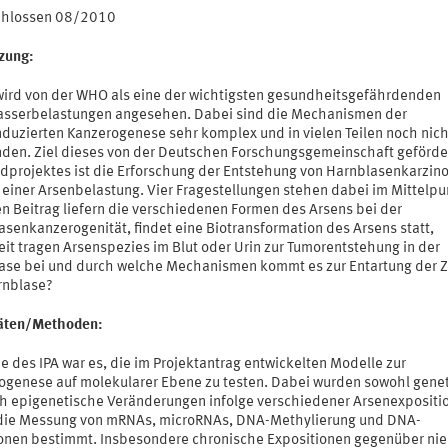
chlossen 08/2010
tzung:
wird von der WHO als eine der wichtigsten gesundheitsgefährdenden
asserbelastungen angesehen. Dabei sind die Mechanismen der
nduzierten Kanzerogenese sehr komplex und in vielen Teilen noch nich
nden. Ziel dieses von der Deutschen Forschungsgemeinschaft geförde
dprojektes ist die Erforschung der Entstehung von Harnblasenkarzi
 einer Arsenbelastung. Vier Fragestellungen stehen dabei im Mittelpu
n Beitrag liefern die verschiedenen Formen des Arsens bei der
asenkanzerogenität, findet eine Biotransformation des Arsens statt,
it tragen Arsenspezies im Blut oder Urin zur Tumorentstehung in der
ase bei und durch welche Mechanismen kommt es zur Entartung der Z
rnblase?
täten/Methoden:
 des IPA war es, die im Projektantrag entwickelten Modelle zur
ogenese auf molekularer Ebene zu testen. Dabei wurden sowohl gene
ch epigenetische Veränderungen infolge verschiedener Arsenexpositi
die Messung von mRNAs, microRNAs, DNA-Methylierung und DNA-
onen bestimmt. Insbesondere chronische Expositionen gegenüber nie