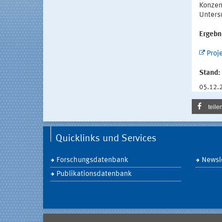
Konzen
Unters
Ergebn
Proj
Stand:
05.12.
teile
Quicklinks und Services
Forschungsdatenbank
Newsle
Publikationsdatenbank