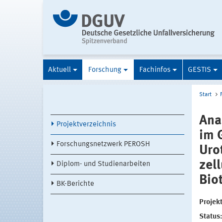
Aktuell
Forschung
Fachinfos
GESTIS
Start
Ana
Projektverzeichnis
im 
Forschungsnetzwerk PEROSH
Uro
zel
Diplom- und Studienarbeiten
Bio
BK-Berichte
Projekt
Status