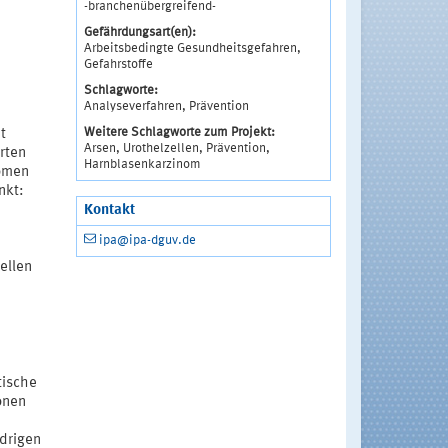
-branchenübergreifend-
Gefährdungsart(en):
Arbeitsbedingte Gesundheitsgefahren,
Gefahrstoffe
Schlagworte:
Analyseverfahren, Prävention
Weitere Schlagworte zum Projekt:
t
Arsen, Urothelzellen, Prävention,
rten
Harnblasenkarzinom
nomen
nkt:
Kontakt
ipa@ipa-dguv.de
ellen
tische
onen
drigen