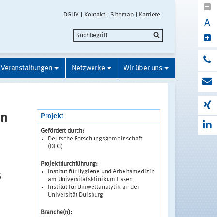
DGUV
Kontakt
Sitemap
Karriere
A
Veranstaltungen
Netzwerke
Wir über uns
en
Projekt
Gefördert durch:
Deutsche Forschungsgemeinschaft
(DFG)
Projektdurchführung:
Institut für Hygiene und Arbeitsmedizin
s
am Universitätsklinikum Essen
Institut für Umweltanalytik an der
Universität Duisburg
Branche(n):