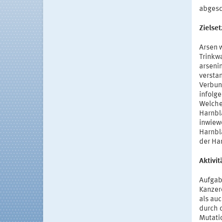
abges
Zielse
Arsen 
Trinkw
arseni
versta
Verbun
infolge
Welche
Harnbl
inwiewe
Harnbl
der Ha
Aktivi
Aufgabe
Kanzer
als au
durch 
Mutati