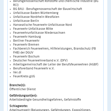
Berufsgenossenschaft Rohstoffe und chemische Industrie (BG
RCI)
BG BAU - Berufsgenossenschaft der Bauwirtschaft
Unfallkasse Baden-Württemberg
Unfallkasse Nordrhein-Westfalen
Unfallkasse Berlin
Hanseatische Feuerwehr-Unfallkasse Nord
Feuerwehr-Unfallkasse Mitte
Feuerwehrunfallkasse Niedersachsen
Feuerwehr Hamburg
Berliner Feuerwehr
Feuerwehr Bremen
Fachbereich Feuerwehren, Hilfeleistungen, Brandschutz (FB
FHB) der DGUV
Feuerwehr Bochum
Deutscher Feuerwehrverband e.V. (DFV)
Arbeitsgemeinschaft der Leiter der Berufsfeuerwehren (AGBF)
Berufsverband Feuerwehr e.V.
Ver.di
FeuerKrebs gUG
Branche(n):
Öffentlicher Dienst
Gefährdungsart(en):
Arbeitsbedingte Gesundheitsgefahren, Gefahrstoffe
Schlagworte:
Arbeitsumwelt (Belastungen, Gefährdungen, Expositionen,