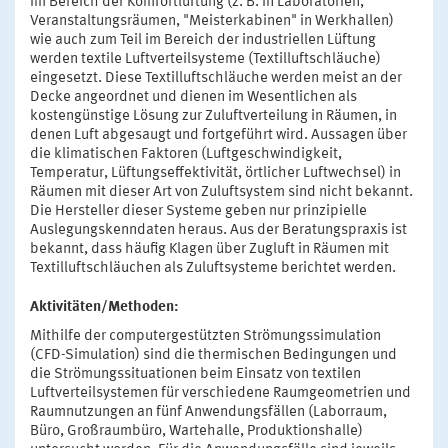
Im Bereich der Komfortlüftung (z. B. in Laboratorien,
Veranstaltungsräumen, "Meisterkabinen" in Werkhallen)
wie auch zum Teil im Bereich der industriellen Lüftung
werden textile Luftverteilsysteme (Textilluftschläuche)
eingesetzt. Diese Textilluftschläuche werden meist an der
Decke angeordnet und dienen im Wesentlichen als
kostengünstige Lösung zur Zuluftverteilung in Räumen, in
denen Luft abgesaugt und fortgeführt wird. Aussagen über
die klimatischen Faktoren (Luftgeschwindigkeit,
Temperatur, Lüftungseffektivität, örtlicher Luftwechsel) in
Räumen mit dieser Art von Zuluftsystem sind nicht bekannt.
Die Hersteller dieser Systeme geben nur prinzipielle
Auslegungskenndaten heraus. Aus der Beratungspraxis ist
bekannt, dass häufig Klagen über Zugluft in Räumen mit
Textilluftschläuchen als Zuluftsysteme berichtet werden.
Aktivitäten/Methoden:
Mithilfe der computergestützten Strömungssimulation
(CFD-Simulation) sind die thermischen Bedingungen und
die Strömungssituationen beim Einsatz von textilen
Luftverteilsystemen für verschiedene Raumgeometrien und
Raumnutzungen an fünf Anwendungsfällen (Laborraum,
Büro, Großraumbüro, Wartehalle, Produktionshalle)