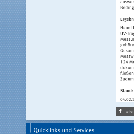
auswer
Beding
Ergebn
Neun U
UV-Trä
Messun
gehöre
Gesamt
Messwe
124 Me
dokume
fließe
Zudem i
Stand:
04.02.
teile
Quicklinks und Services