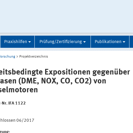
Praxishilfen
Prüfung/Zertifizierung
Publikationen
Forschung
Projektverzeichnis
eitsbedingte Expositionen gegenüber
asen (DME, NOX, CO, CO2) von
selmotoren
t-Nr. IFA 1122
:
chlossen 06/2017
tzung: