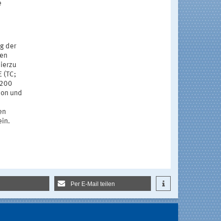
e
g der
hen
ierzu
 (TC;
 200
ion und
en
in.
Per E-Mail teilen