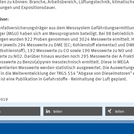
ten zu können: Branche, Arbeitsbereich, Lüftungstechnik, klimatisch
ungen und Expositionsdauer.
isse:
nfallversicherungsträger aus dem Messsystem Gefährdungsermittlun
ger (MGU) haben sich am Messprogramm beteiligt. Bei 98 betrieblic
gen wurden 922 Proben genommen und 3024 Messwerte ermittelt. H
n jeweils 294 Messwerte zu DME (EC; Kohlenstoff elementar) und DME
kohlenstoff), 192 Messwerte zu CO sowie 190 Messwerte zu NO und
rte zu NO2. Darüber hinaus wurden noch 295 Messwerte der A-Frakt
sswerte zu Benzo(a)pyren messtechnisch ermittelt. Diese in MEGA
ntierten Messwerte werden statistisch ausgewertet. Die Auswertung
n in die Weiterentwicklung der TRGS 554 "Abgase von Dieselmotoren" e
st eine Publikation in Gefahrstoffe - Reinhaltung der Luft geplant.
2019
n
teilen
teilen