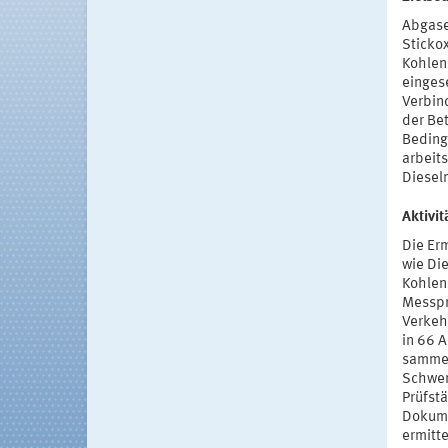
Abgase
Sticko
Kohlen
eingese
Verbin
der Be
Beding
arbeit
Diesel
Aktivi
Die Er
wie Di
Kohlen
Messpr
Verkeh
in 66 
sammel
Schwer
Prüfst
Dokume
ermitt