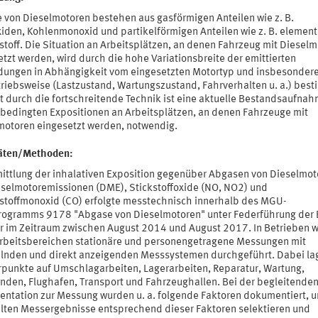
 von Dieselmotoren bestehen aus gasförmigen Anteilen wie z. B.
xiden, Kohlenmonoxid und partikelförmigen Anteilen wie z. B. elemen
stoff. Die Situation an Arbeitsplätzen, an denen Fahrzeug mit Diesel
tzt werden, wird durch die hohe Variationsbreite der emittierten
dungen in Abhängigkeit vom eingesetzten Motortyp und insbesonder
triebsweise (Lastzustand, Wartungszustand, Fahrverhalten u. a.) best
t durch die fortschreitende Technik ist eine aktuelle Bestandsaufnah
sbedingten Expositionen an Arbeitsplätzen, an denen Fahrzeuge mit
motoren eingesetzt werden, notwendig.
täten/Methoden:
mittlung der inhalativen Exposition gegenüber Abgasen von Dieselmot
eselmotoremissionen (DME), Stickstoffoxide (NO, NO2) und
stoffmonoxid (CO) erfolgte messtechnisch innerhalb des MGU-
ogramms 9178 "Abgase von Dieselmotoren" unter Federführung der
r im Zeitraum zwischen August 2014 und August 2017. In Betrieben 
Arbeitsbereichen stationäre und personengetragene Messungen mit
nden und direkt anzeigenden Messsystemen durchgeführt. Dabei la
punkte auf Umschlagarbeiten, Lagerarbeiten, Reparatur, Wartung,
änden, Flughafen, Transport und Fahrzeughallen. Bei der begleitende
ntation zur Messung wurden u. a. folgende Faktoren dokumentiert, u
elten Messergebnisse entsprechend dieser Faktoren selektieren und