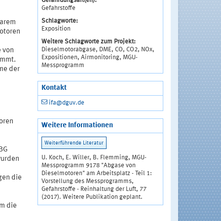
Gefährdungsart(en):
Gefahrstoffe
Schlagworte:
tarem
Exposition
motoren
Weitere Schlagworte zum Projekt:
Dieselmotorabgase, DME, CO, CO2, NOx,
e von
Expositionen, Airmonitoring, MGU-
immt.
Messprogramm
me der
Kontakt
ifa@dguv.de
oren
Weitere Informationen
 BG
U. Koch, E. Willer, B. Flemming, MGU-
wurden
Messprogramm 9178 "Abgase von
Dieselmotoren" am Arbeitsplatz - Teil 1:
gen die
Vorstellung des Messprogramms,
Gefahrstoffe - Reinhaltung der Luft, 77
n
(2017). Weitere Publikation geplant.
m die