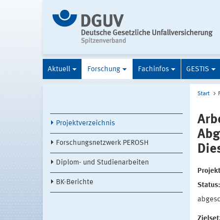
Aktuell
Forschung
Fachinfos
GESTIS
Start
Arb
Projektverzeichnis
Abg
Forschungsnetzwerk PEROSH
Die
Diplom- und Studienarbeiten
Projek
BK-Berichte
Status
abges
Zielse