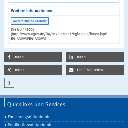
Weitere Informationen
Die BG 4/2006
[http://www.dguv.de/ifa/de/pro/pro1/bgia3093/index.jsp#
BGIA3093#BGIA3093]
teilen
teilen
teilen
Per E-Mail teilen
Quicklinks und Services
Forschungsdatenbank
Publikationsdatenbank