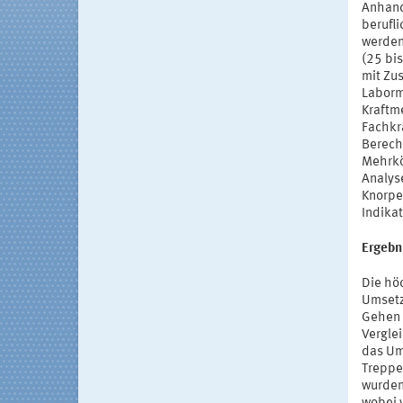
Anhand
berufli
werden
(25 bi
mit Zu
Laborm
Kraftm
Fachkr
Berech
Mehrkö
Analys
Knorpe
Indika
Ergebn
Die hö
Umsetz
Gehen 
Vergle
das Um
Treppe
wurden