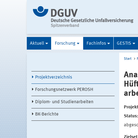
Aktuell
Forschung
Fachinfos
GESTIS
Start
Ana
Projektverzeichnis
Hüf
Forschungsnetzwerk PEROSH
arb
Diplom- und Studienarbeiten
Projek
BK-Berichte
Status
abges
Zielse