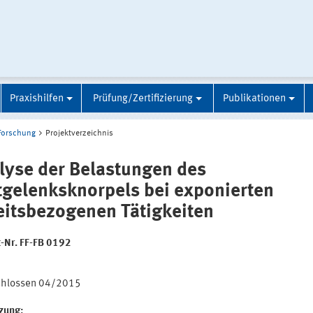
Praxishilfen
Prüfung/Zertifizierung
Publikationen
Forschung
Projektverzeichnis
lyse der Belastungen des
tgelenksknorpels bei exponierten
eitsbezogenen Tätigkeiten
t-Nr. FF-FB 0192
:
chlossen 04/2015
tzung: