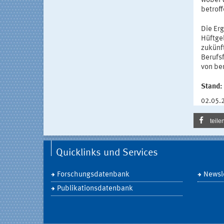
wobei 
betrof
Die Erg
Hüftgel
zukünf
Berufs
von be
Stand:
02.05.
teile
Quicklinks und Services
Forschungsdatenbank
Newsle
Publikationsdatenbank