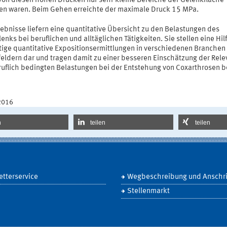
von diesen hohen Drücken nur sehr kleine Bereiche der Gelenkfläche
fen waren. Beim Gehen erreichte der maximale Druck 15 MPa.
ebnisse liefern eine quantitative Übersicht zu den Belastungen des
enks bei beruflichen und alltäglichen Tätigkeiten. Sie stellen eine Hilf
tige quantitative Expositionsermittlungen in verschiedenen Branchen
feldern dar und tragen damit zu einer besseren Einschätzung der Rel
ruflich bedingten Belastungen bei der Entstehung von Coxarthrosen b
2016
n
teilen
teilen
tterservice
Wegbeschreibung und Anschri
Stellenmarkt