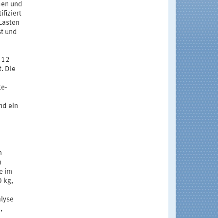
hen und
fiziert
Lasten
st und
 12
. Die
te-
nd ein
m
m
e im
0 kg,
alyse
,