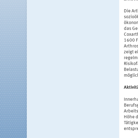
Die Ar
sozioö
ökonom
das Ge
Coxarth
1600 F
Arthro
zeigt e
regelm
Risiko
Belast
möglich
Aktivi
Innerha
Berufs
Arbeit
Höhe d
Tätigk
entspr