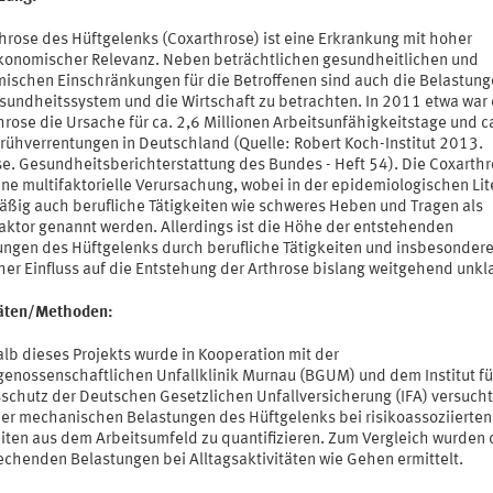
throse des Hüftgelenks (Coxarthrose) ist eine Erkrankung mit hoher
konomischer Relevanz. Neben beträchtlichen gesundheitlichen und
ischen Einschränkungen für die Betroffenen sind auch die Belastung
sundheitssystem und die Wirtschaft zu betrachten. In 2011 etwa war 
rose die Ursache für ca. 2,6 Millionen Arbeitsunfähigkeitstage und c
rühverrentungen in Deutschland (Quelle: Robert Koch-Institut 2013.
se. Gesundheitsberichterstattung des Bundes - Heft 54). Die Coxarth
ine multifaktorielle Verursachung, wobei in der epidemiologischen Lit
äßig auch berufliche Tätigkeiten wie schweres Heben und Tragen als
faktor genannt werden. Allerdings ist die Höhe der entstehenden
ungen des Hüftgelenks durch berufliche Tätigkeiten und insbesonder
er Einfluss auf die Entstehung der Arthrose bislang weitgehend unkla
täten/Methoden:
lb dieses Projekts wurde in Kooperation mit der
genossenschaftlichen Unfallklinik Murnau (BGUM) und dem Institut fü
sschutz der Deutschen Gesetzlichen Unfallversicherung (IFA) versucht
er mechanischen Belastungen des Hüftgelenks bei risikoassoziierten
eiten aus dem Arbeitsumfeld zu quantifizieren. Zum Vergleich wurden 
echenden Belastungen bei Alltagsaktivitäten wie Gehen ermittelt.