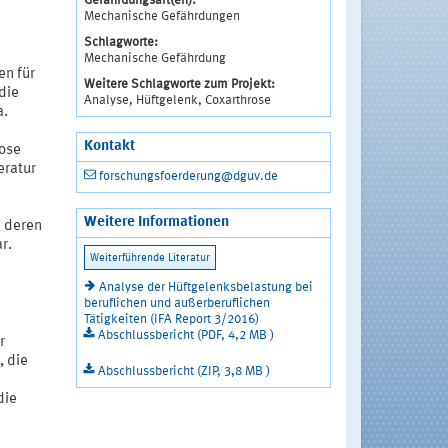
Gefährdungsart(en):
Mechanische Gefährdungen
Schlagworte:
Mechanische Gefährdung
en für
Weitere Schlagworte zum Projekt:
die
Analyse, Hüftgelenk, Coxarthrose
a.
Kontakt
rose
eratur
forschungsfoerderung@dguv.de
Weitere Informationen
e deren
r.
Analyse der Hüftgelenksbelastung bei
beruflichen und außerberuflichen
Tätigkeiten (IFA Report 3/2016)
Abschlussbericht (PDF, 4,2 MB )
r
, die
Abschlussbericht (ZIP, 3,8 MB )
die