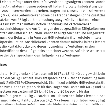
 einer Umfrage unter den Unfallversicherungsträgern konnten Branc
che Aktivitäten mit einer potenziell hohen Hüftgelenksbelastung identi
. Aus diesen wurden das Heben, Tragen und Umsetzen von schweren 
s 50 kg), das Leiternsteigen sowie das Treppensteigen (ohne Zusatzla
satzlast von 25 kg) zur Untersuchung ausgewählt. Im Rahmen einer
essung wurden mittels Motion Capturing und verschiedenen
esseinrichtungen die Ausführungen der ausgewählten Tätigkeiten von
äften aus unterschiedlichen Branchen aufgezeichnet und ausgewertet
nung der Belastung in Form von Hüftgelenkskräften erfolgte mittels
rpersimulation. Anschließend konnten daraus mittels Finiter-Elemen
e die Kontaktdrücke und deren geometrische Verteilung an den
loberflächen des Hüftgelenks berechnet werden. Auf diese Weise sta
tor der Beanspruchung des Hüftgelenks zur Verfügung.
isse:
chsten Hüftgelenkskräfte traten mit (637±148) %-Körpergewicht bei
en der 50-kg-Last auf. Dies entsprach der 1,7-fachen Belastung bei
mit (368±78) %-Körpergewicht. Signifikant erhöhte Hüftgelenkskräft
ich zum Gehen zeigten sich für das Tragen von Lasten mit 40 kg und 5
setzen von Lasten mit 25 kg, 40 kg und 50 kg sowie für das
naufsteigen mit 25 kg Zusatzlast. Im Rahmen der Finite-Elemente-An
 maximale Kontaktdrücke von 24,1 MPa berechnet (Heben von 50 kg)