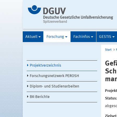
Aktuell
Forschung
Fachinfos
GESTIS
Start
Gef
Projektverzeichnis
Sch
Forschungsnetzwerk PEROSH
man
Diplom- und Studienarbeiten
Projek
BK-Berichte
Status
abges
Zielse