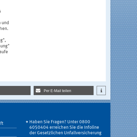
s
n und
hen.
g",
sung"
aufe
Per E-Mail teilen
Haben Sie Fragen? Unter 0800
ft
6050404 erreichen Sie die Infoline
der Gesetzlichen Unfallversicherung