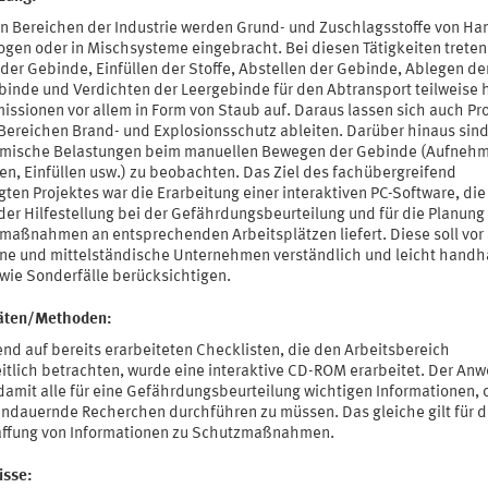
len Bereichen der Industrie werden Grund- und Zuschlagsstoffe von Ha
gen oder in Mischsysteme eingebracht. Bei diesen Tätigkeiten trete
der Gebinde, Einfüllen der Stoffe, Abstellen der Gebinde, Ablegen de
binde und Verdichten der Leergebinde für den Abtransport teilweise
missionen vor allem in Form von Staub auf. Daraus lassen sich auch P
 Bereichen Brand- und Explosionsschutz ableiten. Darüber hinaus sin
mische Belastungen beim manuellen Bewegen der Gebinde (Aufneh
en, Einfüllen usw.) zu beobachten. Das Ziel des fachübergreifend
ten Projektes war die Erarbeitung einer interaktiven PC-Software, di
er Hilfestellung bei der Gefährdungsbeurteilung und für die Planung
maßnahmen an entsprechenden Arbeitsplätzen liefert. Diese soll vor
eine und mittelständische Unternehmen verständlich und leicht hand
owie Sonderfälle berücksichtigen.
täten/Methoden:
nd auf bereits erarbeiteten Checklisten, die den Arbeitsbereich
itlich betrachten, wurde eine interaktive CD-ROM erarbeitet. Der An
 damit alle für eine Gefährdungsbeurteilung wichtigen Informationen,
andauernde Recherchen durchführen zu müssen. Das gleiche gilt für d
ffung von Informationen zu Schutzmaßnahmen.
isse: