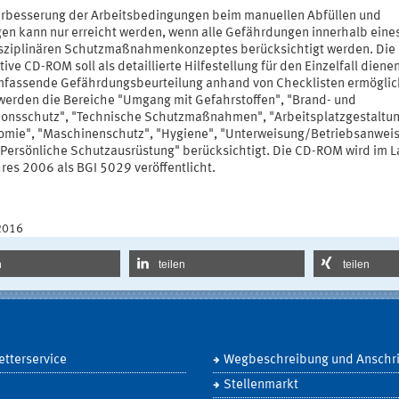
erbesserung der Arbeitsbedingungen beim manuellen Abfüllen und
en kann nur erreicht werden, wenn alle Gefährdungen innerhalb eine
isziplinären Schutzmaßnahmenkonzeptes berücksichtigt werden. Die
tive CD-ROM soll als detaillierte Hilfestellung für den Einzelfall diene
mfassende Gefährdungsbeurteilung anhand von Checklisten ermöglic
werden die Bereiche "Umgang mit Gefahrstoffen", "Brand- und
ionsschutz", "Technische Schutzmaßnahmen", "Arbeitsplatzgestaltun
omie", "Maschinenschutz", "Hygiene", "Unterweisung/Betriebsanwei
"Persönliche Schutzausrüstung" berücksichtigt. Die CD-ROM wird im L
res 2006 als BGI 5029 veröffentlicht.
2016
n
teilen
teilen
tterservice
Wegbeschreibung und Anschri
Stellenmarkt