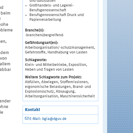
und Gaststätten
Großhandels- und Lagerei-
nd
Berufsgenossenschaft
n beim
Berufsgenossenschaft Druck und
r
Papierverarbeitung
 hohe
robleme
Branche(n):
-branchenübergreifend-
d
men,
Gefährdungsart(en):
Arbeitsorganisation/-schutzmanagement,
Gefahrstoffe, Handhabung von Lasten
e dem
 von
Schlagworte:
 allem
Klein- und Mittelbetriebe, Exposition,
Heben und Tragen von Lasten
habbar
Weitere Schlagworte zum Projekt:
Abfüllen, Abwiegen, Stoffemissionen,
ergonomische Belastungen, Brand- und
Explosionsschutz, Absaugung,
Arbeitsorganisation, Maschinensicherheit
wender
 ohne
Kontakt
ie
E-Mail: bgia@dguv.de