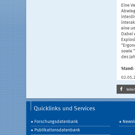
Eine V
Abwieg
interd
interak
eine u
Dabei 
Explos
"Ergon
sowie 
des Jah
Stand:
02.05.
teile
Quicklinks und Services
Forschungsdatenbank
Newsle
Publikationsdatenbank