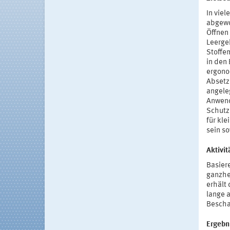
In vie
abgewo
Öffnen 
Leerge
Stoffe
in den
ergono
Absetz
angeleg
Anwend
Schutz
für kl
sein s
Aktivi
Basiere
ganzhe
erhält
lange 
Bescha
Ergebn