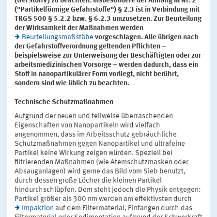
(GefStoffV) zu beachten. Insbesondere der Anhang III Nr. 2
("Partikelförmige Gefahrstoffe") § 2.3 ist in Verbindung mit
TRGS 500 § 5.2.2 bzw. § 6.2.3 umzusetzen. Zur Beurteilung
der Wirksamkeit der Maßnahmen werden
Beurteilungsmaßstäbe
vorgeschlagen. Alle übrigen nach
der Gefahrstoffverordnung geltenden Pflichten –
beispielsweise zur Unterweisung der Beschäftigten oder zur
arbeitsmedizinischen Vorsorge – werden dadurch, dass ein
Stoff in nanopartikulärer Form vorliegt, nicht berührt,
sondern sind wie üblich zu beachten.
Technische Schutzmaßnahmen
Aufgrund der neuen und teilweise überraschenden
Eigenschaften von Nanopartikeln wird vielfach
angenommen, dass im Arbeitsschutz gebräuchliche
Schutzmaßnahmen gegen Nanopartikel und ultrafeine
Partikel keine Wirkung zeigen würden. Speziell bei
filtrierenden Maßnahmen (wie Atemschutzmasken oder
Absauganlagen) wird gerne das Bild vom Sieb benutzt,
durch dessen große Löcher die kleinen Partikel
hindurchschlüpfen. Dem steht jedoch die Physik entgegen:
Partikel größer als 300 nm werden am effektivsten durch
Impaktion
auf dem Filtermaterial, Einfangen durch das