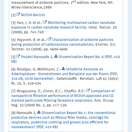
nd
measurement of airborne particles. 2
edition. New York, NY:
Wiley-Interscience,1999
[2]
NIOSH-Bericht
[3]
Han, J. H.
et al.:
Monitoring multiwalled carbon nanotube
exposure in carbon nanotube research facility
. Inhal. Toxicol. 20
(2008), pp. 741-749
[4]
Yeganeh, B.
et al.:
Characterization of airborne particles
during production of carbonaceous nanomaterials
. Environ. Sci.
Technol. 42 (2008), pp. 4600-4606
[5]
Projekt Nanosafe 2
,
Dissemination Report No. 6 (PDF, 410
KB)
[6]
Riediger, G; Möhlmann, C
.:
Ultrafeine Aerosole an
Arbeitsplätzen - Konventionen und Beispiele aus der Praxis (PDF,
316 kB, nicht barrierefrei)
. Gefahrstoffe - Reinhalt. Luft 61 (2001)
Nr. 10, S. 429-434
[7]
Rengasamy, S.; Eimer, B.C.; Shaffer, R.E.
:
Comparison of
nanoparticle filtration performance of NIOSH-approved and CE-
marked particulate filtering facepiece respirators
. Ann. Occup.
Hyg. 53 (2009) No. 2, pp. 117-128.
[8] Nanosafe 2,
Dissemination Report No.1: Are conventional
protective devices such as fibrous filter media, cartridge for
respirators, protective clothing and gloves also efficient for
nanoaerosols? (PDF, 410 KB)