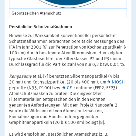
Gebotszeichen Atemschutz
Persönliche Schutzmaßnahmen
Hinweise zur Wirksamkeit konventioneller persönlicher
Schutzmaßnahmen erbrachten bereits die Messungen des
IFA im Jahr 2001 [6] zur Penetration von Kochsalzpartikeln (<
100 nm) durch bestimmte Atemfiltermasken. Hier zeigten
typische Glasfaserfilter der Filterklassen P2 und P3 einen
Durchlassgrad für die Partikelzahl von nur 0,2 bzw. 0,01 %.
Rengasamy
et al. [7] benutzten Silbernanopartikel (4 bis
30 nm) und Kochsalzpartikel (20 bis 400 nm), um
NIOSH
-
geprüfte (N95, P100) bzw.
CE
-konforme (FFP2, FFP3)
Atemschutzmasken zu prüfen. Die eingesetzten
Filtermaterialien entsprachen den in den Normen
genannten Anforderungen. Mit dem Projekt Nanosafe-2
wurde die Wirksamkeit von Atemschutzmasken,
Einmalanzügen und Handschuhen gegenüber
Graphitnanopartikeln (20 bis 100 nm) belegt [8].
Es wird empfohlen, persönlichen Atemschutz (z. B.