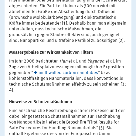
Filtermaterial oder Sedimentation aufgrund der Schwerkraft
abgeschieden. Für Partikel kleiner als 300 nm wird mit
abnehmender Größe die Abscheidung durch Diffusion
(Brownsche Molekularbewegung) und elektrostatische
Kräfte immer bedeutender [1]. Deshalb kann man allgemein
unterstellen, dass technische Maßnahmen, die
grundsätzlich gegen Stäube effektiv sind, auch geeignet
sind, Nanopartikel und ultrafeine Partikel zu beseitigen [2].
Messergebnise zur Wirksamkeit von Filtern
Im Jahr 2008 berichteten
Han
et al. und
Yeganeh
et al. im
Zuge von Arbeitsplatzmessungen mit möglicher Exposition
gegenüber "
multiwalled carbon nanotubes
" bzw.
kohlenstoffhaltigen Nanomaterialien, dass konventionelle
technische Schutzmaßnahmen effektiv zu sein scheinen [3;
4].
Hinweise zu Schutzmaßnahmen
Eine anschauliche Beschreibung sicherer Prozesse und der
dabei eingesetzten Schutzmaßnahmen zur Handhabung
von Nanopartikeln liefert die Broschüre "First Results for
Safe Procedures for Handling Nanomaterials" [5]. Sie
enthält Ergebnisse des von der Europäischen Union