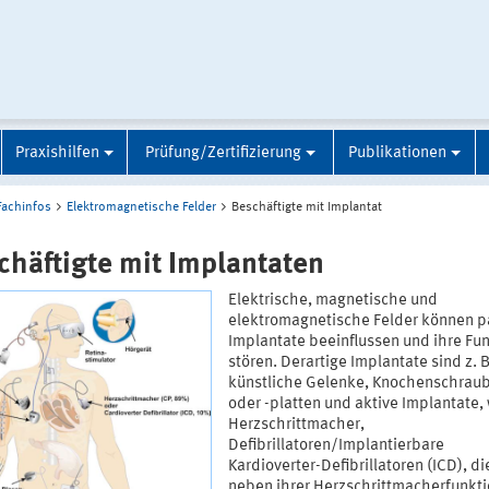
Praxishilfen
Prüfung/Zertifizierung
Publikationen
Fachinfos
Elektromagnetische Felder
Beschäftigte mit Implantat
chäftigte mit Implantaten
Elektrische, magnetische und
elektromagnetische Felder können p
Implantate beeinflussen und ihre Fu
stören. Derartige Implantate sind z. B
künstliche Gelenke, Knochenschrau
oder -platten und aktive Implantate, 
Herzschrittmacher,
Defibrillatoren/Implantierbare
Kardioverter-Defibrillatoren (ICD), di
neben ihrer Herzschrittmacherfunkti