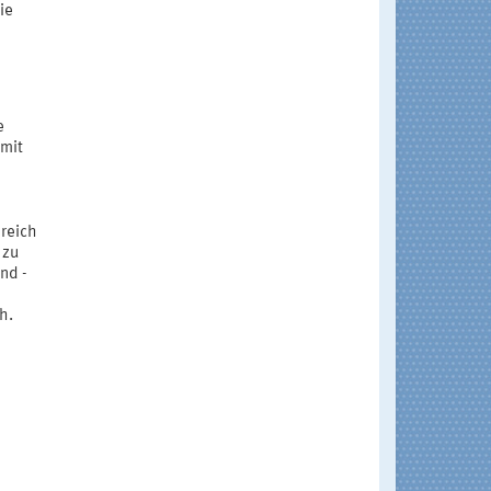
ie
e
 mit
ereich
 zu
nd -
h.