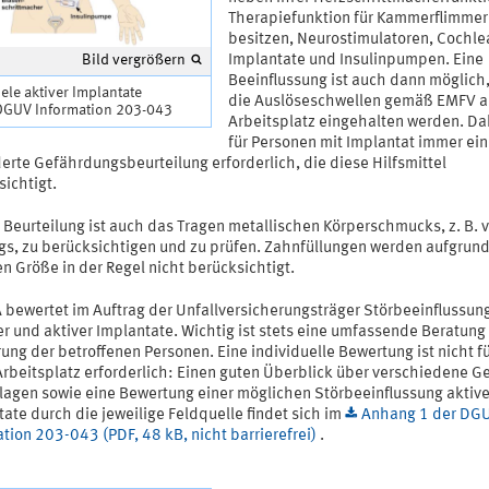
Therapiefunktion für Kammerflimmer
besitzen, Neurostimulatoren, Cochle
Bild vergrößern
Implantate und Insulinpumpen. Eine
Beeinflussung ist auch dann möglich
ele aktiver Implantate
die Auslöseschwellen gemäß EMFV 
 DGUV Information 203-043
Arbeitsplatz eingehalten werden. Dah
für Personen mit Implantat immer ei
erte Gefährdungsbeurteilung erforderlich, die diese Hilfsmittel
ichtigt.
 Beurteilung ist auch das Tragen metallischen Körperschmucks, z. B. 
ngs, zu berücksichtigen und zu prüfen. Zahnfüllungen werden aufgrund
n Größe in der Regel nicht berücksichtigt.
A bewertet im Auftrag der Unfallversicherungsträger Störbeeinflussun
r und aktiver Implantate. Wichtig ist stets eine umfassende Beratung
ung der betroffenen Personen. Eine individuelle Bewertung ist nicht f
Arbeitsplatz erforderlich: Einen guten Überblick über verschiedene G
lagen sowie eine Bewertung einer möglichen Störbeeinflussung aktive
ate durch die jeweilige Feldquelle findet sich im
Anhang 1 der DG
tion 203-043 (PDF, 48 kB, nicht barrierefrei)
.