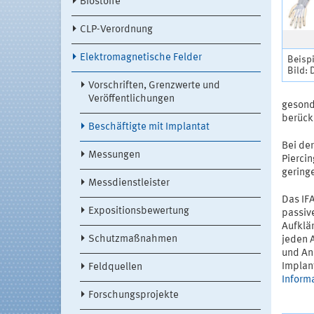
Biostoffe
CLP-Verordnung
Elektromagnetische Felder
Beispi
Bild:
Vorschriften, Grenzwerte und
Veröffentlichungen
gesond
berücks
Beschäftigte mit Implantat
Bei der
Messungen
Pierci
geringe
Messdienstleister
Das IF
Expositionsbewertung
passive
Aufklär
Schutzmaßnahmen
jeden 
und An
Implant
Feldquellen
Informa
Forschungsprojekte