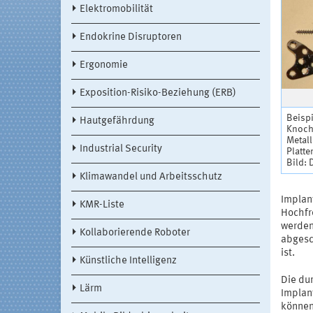
Elektromobilität
Endokrine Disruptoren
Ergonomie
Exposition-Risiko-Beziehung (ERB)
Beispi
Hautgefährdung
Knoch
Metall
Industrial Security
Platt
Bild:
Klimawandel und Arbeitsschutz
Implant
KMR-Liste
Hochfr
werden
Kollaborierende Roboter
abgesc
ist.
Künstliche Intelligenz
Die du
Lärm
Implan
können