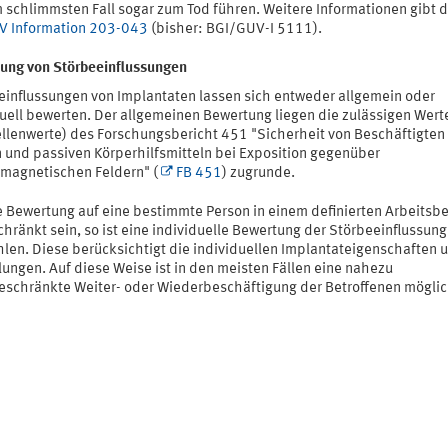
 schlimmsten Fall sogar zum Tod führen. Weitere Informationen gibt d
 Information 203-043
(bisher: BGI/GUV-I 5111).
ung von Störbeeinflussungen
einflussungen von Implantaten lassen sich entweder allgemein oder
duell bewerten. Der allgemeinen Bewertung liegen die zulässigen Wert
llenwerte) des Forschungsbericht 451 "Sicherheit von Beschäftigten
n und passiven Körperhilfsmitteln bei Exposition gegenüber
omagnetischen Feldern" (
FB 451
) zugrunde.
ie Bewertung auf eine bestimmte Person in einem definierten Arbeitsb
hränkt sein, so ist eine individuelle Bewertung der Störbeeinflussung
len. Diese berücksichtigt die individuellen Implantateigenschaften u
lungen. Auf diese Weise ist in den meisten Fällen eine nahezu
eschränkte Weiter- oder Wiederbeschäftigung der Betroffenen möglic