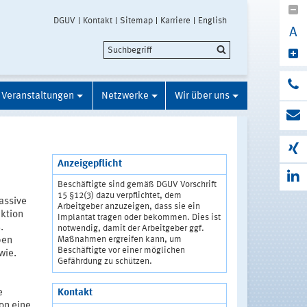
DGUV
Kontakt
Sitemap
Karriere
English
A
Veranstaltungen
Netzwerke
Wir über uns
Anzeigepflicht
Beschäftigte sind gemäß DGUV Vorschrift
15 §12(3) dazu verpflichtet, dem
assive
Arbeitgeber anzuzeigen, dass sie ein
nktion
Implantat tragen oder bekommen. Dies ist
.
notwendig, damit der Arbeitgeber ggf.
Maßnahmen ergreifen kann, um
ben
Beschäftigte vor einer möglichen
wie.
Gefährdung zu schützen.
Kontakt
e
on eine