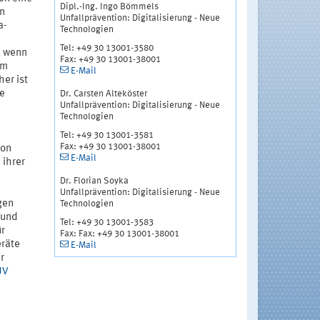
Dipl.-Ing. Ingo Bömmels
n
Unfallprävention: Digitalisierung - Neue
a-
Technologien
Tel: +49 30 13001-3580
, wenn
Fax: +49 30 13001-38001
am
E-Mail
er ist
ne
Dr. Carsten Alteköster
Unfallprävention: Digitalisierung - Neue
Technologien
Tel: +49 30 13001-3581
Fax: +49 30 13001-38001
von
E-Mail
 ihrer
Dr. Florian Soyka
Unfallprävention: Digitalisierung - Neue
gen
Technologien
 und
Tel: +49 30 13001-3583
ür
Fax: Fax: +49 30 13001-38001
eräte
E-Mail
r
UV