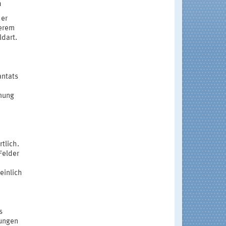
n
her
derem
dart.
ntats
mung
tlich.
Felder
einlich
s
rungen