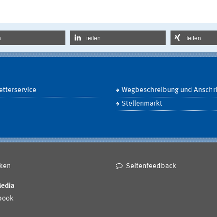
n
teilen
teilen
tterservice
Wegbeschreibung und Anschri
Stellenmarkt
ken
Seitenfeedback
Media
book