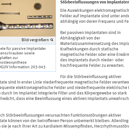
Störbeeinflussungen von Implantate
Die Auswirkungen elektromagnetisc
Felder auf Implantate sind unter an
abhängig von deren Frequenz und Fel
Bei passiven Implantaten sind in
Abhängigkeit von der
Bild vergrößern
Materialzusammensetzung des Impla
ele für passive Implantate:
Kraftwirkungen durch statische
enschrauben sowie
magnetische Felder oder eine Erwär
platten zur
des Implantats durch nieder- oder
enosteosynthese
hochfrequente Felder zu erwarten.
 DGUV Information 203-043
Für die Störbeeinflussung aktiver
ate sind in erster Linie niederfrequente magnetische Felder verantwor
equente elektromagnetische Felder und niederfrequente elektrische 
 durch im Implantat integrierte Filter und das Körpergewebe so stark
hwächt, dass eine Beeinflussung eines aktiven Implantats unwahrsch
rch Störbeeinflussungen verursachten Funktionsstörungen aktiver
tate können von der betroffenen Person unbemerkt bleiben. Allerding
 sie je nach ihrer Art zu kardialem Missempfinden, Herzrhythmusstö