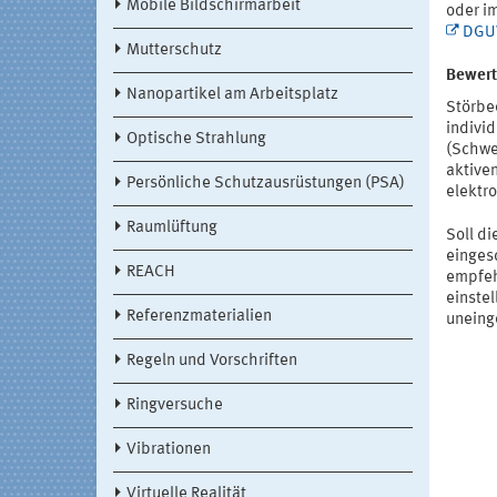
Mobile Bildschirmarbeit
oder im
DGUV
Mutterschutz
Bewert
Nanopartikel am Arbeitsplatz
Störbe
indivi
Optische Strahlung
(Schwe
aktive
Persönliche Schutzausrüstungen (PSA)
elektr
Raumlüftung
Soll d
eingesc
REACH
empfeh
einstel
Referenzmaterialien
uneing
Regeln und Vorschriften
Ringversuche
Vibrationen
Virtuelle Realität