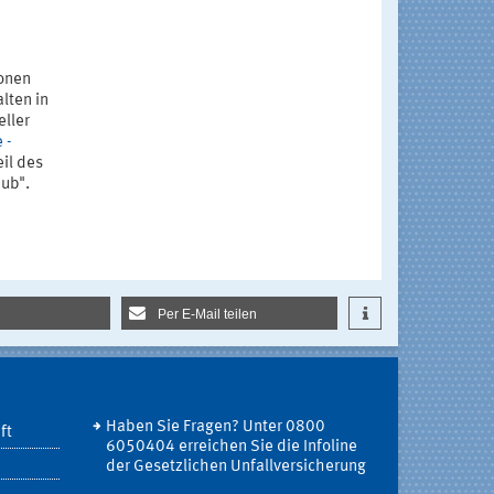
ionen
lten in
eller
 -
eil des
ub".
Per E-Mail teilen
Haben Sie Fragen? Unter 0800
ft
6050404 erreichen Sie die Infoline
der Gesetzlichen Unfallversicherung