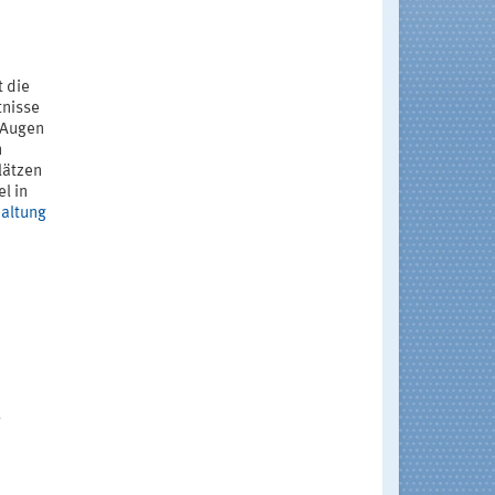
t die
tnisse
, Augen
n
lätzen
l in
haltung
k