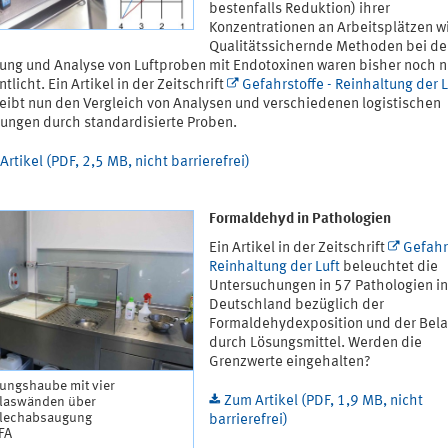
bestenfalls Reduktion) ihrer
Konzentrationen an Arbeitsplätzen wi
Qualitätssichernde Methoden bei de
ng und Analyse von Luftproben mit Endotoxinen waren bisher noch n
ntlicht. Ein Artikel in der Zeitschrift
Gefahrstoffe - Reinhaltung der L
eibt nun den Vergleich von Analysen und verschiedenen logistischen
ungen durch standardisierte Proben.
Artikel (PDF, 2,5 MB, nicht barrierefrei)
Formaldehyd in Pathologien
Ein Artikel in der Zeitschrift
Gefahrs
Reinhaltung der Luft
beleuchtet die
Untersuchungen in 57 Pathologien in
Deutschland bezüglich der
Formaldehydexposition und der Bel
durch Lösungsmittel. Werden die
Grenzwerte eingehalten?
sungshaube mit vier
Zum Artikel (PDF, 1,9 MB, nicht
glaswänden über
lechabsaugung
barrierefrei)
IFA