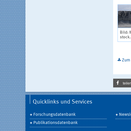
Bild: 
stock
Zum 
teile
Quicklinks und Services
Forschungsdatenbank
Newsle
Publikationsdatenbank