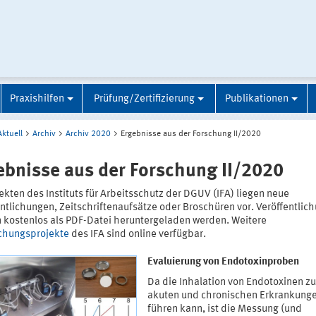
Praxishilfen
Prüfung/Zertifizierung
Publikationen
Aktuell
Archiv
Archiv 2020
Ergebnisse aus der Forschung II/2020
ebnisse aus der Forschung II/2020
ekten des Instituts für Arbeitsschutz der DGUV (IFA) liegen neue
ntlichungen, Zeitschriftenaufsätze oder Broschüren vor. Veröffentlic
 kostenlos als PDF-Datei heruntergeladen werden. Weitere
chungsprojekte
des IFA sind online verfügbar.
Evaluierung von Endotoxinproben
Da die Inhalation von Endotoxinen zu
akuten und chronischen Erkrankung
führen kann, ist die Messung (und