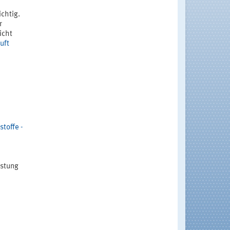
chtig.
r
icht
uft
toffe -
astung