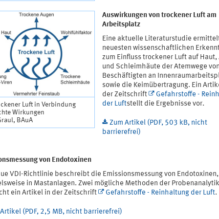
Auswirkungen von trockener Luft am
Arbeitsplatz
Eine aktuelle Literaturstudie ermittel
neuesten wissenschaftlichen Erkenn
zum Einfluss trockener Luft auf Haut
und Schleimhäute der Atemwege vo
Beschäftigten an Innenraumarbeitsp
sowie die Keimübertragung. Ein Artike
der Zeitschrift
Gefahrstoffe - Rein
der Luft
stellt die Ergebnisse vor.
ockener Luft in Verbindung
chte Wirkungen
Graul, BAuA
Zum Artikel (PDF, 503 kB, nicht
barrierefrei)
onsmessung von Endotoxinen
eue VDI-Richtlinie beschreibt die Emissionsmessung von Endotoxinen,
elsweise in Mastanlagen. Zwei mögliche Methoden der Probenanalyti
cht ein Artikel in der Zeitschrift
Gefahrstoffe - Reinhaltung der Luft
.
Artikel (PDF, 2,5 MB, nicht barrierefrei)