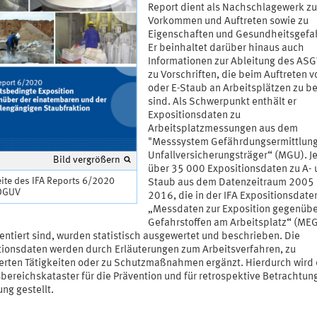
Report dient als Nachschlagewerk z
Vorkommen und Auftreten sowie zu
Eigenschaften und Gesundheitsgefa
Er beinhaltet darüber hinaus auch
Informationen zur Ableitung des AS
zu Vorschriften, die beim Auftreten v
oder E-Staub an Arbeitsplätzen zu b
sind. Als Schwerpunkt enthält er
Expositionsdaten zu
Arbeitsplatzmessungen aus dem
"Messsystem Gefährdungsermittlung
Unfallversicherungsträger“ (MGU). J
Bild vergrößern
über 35 000 Expositionsdaten zu A- 
eite des IFA Reports 6/2020
Staub aus dem Datenzeitraum 2005 
 DGUV
2016, die in der IFA Expositionsdat
„Messdaten zur Exposition gegenübe
Gefahrstoffen am Arbeitsplatz“ (ME
ntiert sind, wurden statistisch ausgewertet und beschrieben. Die
tionsdaten werden durch Erläuterungen zum Arbeitsverfahren, zu
erten Tätigkeiten oder zu Schutzmaßnahmen ergänzt. Hierdurch wird 
bereichskataster für die Prävention und für retrospektive Betrachtun
ng gestellt.