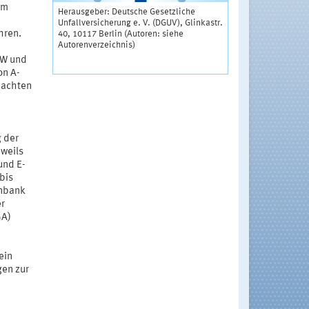
um
Herausgeber: Deutsche Gesetzliche
Unfallversicherung e. V. (DGUV), Glinkastr.
hren.
40, 10117 Berlin (Autoren: siehe
Autorenverzeichnis)
GW und
on A-
eachten
 der
eweils
und E-
bis
enbank
r
GA)
ein
gen zur